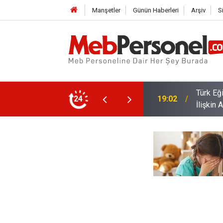
Manşetler
Günün Haberleri
Arşiv
S
yakat ve Öğretmen Yetiştirme Süreçlerine
İl İçi v
24
18:32
Ödeme 