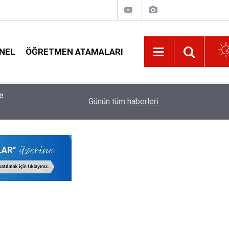
NEL
ÖĞRETMEN ATAMALARI
18:02
Özür Grubu Atamalarında O İlleri Tercih Edecek
Günün tüm
haberleri