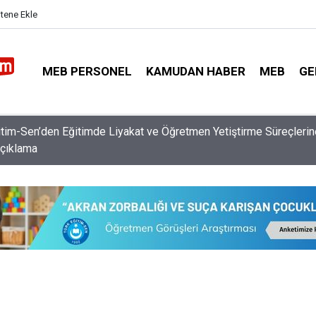
itene Ekle
MEB PERSONEL
KAMUDAN HABER
MEB
GE
e İl Dışı Özür Grubu Ataması İçin Öğretmenlere On Binlerce Liralık
Yapılacak