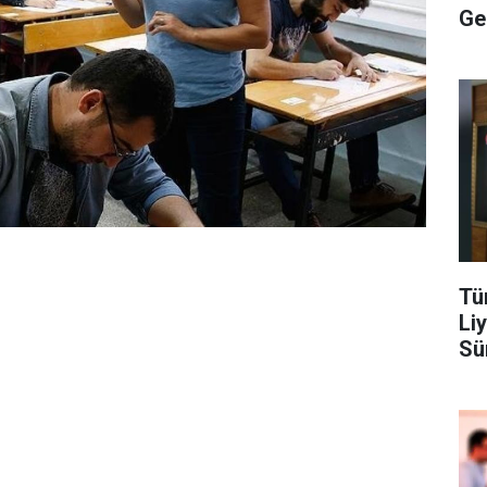
Ge
Tü
Li
Sü