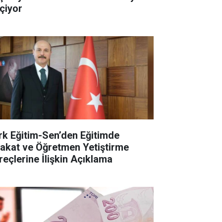
çiyor
rk Eğitim-Sen’den Eğitimde
yakat ve Öğretmen Yetiştirme
reçlerine İlişkin Açıklama