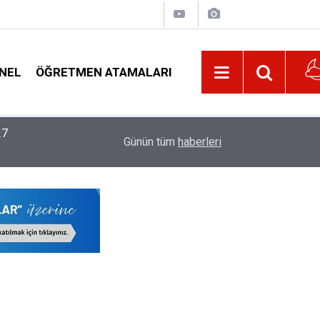
NEL
ÖĞRETMEN ATAMALARI
27
22:32
Öğretmenlerin Özür Grubu İller Arası Muhtemel İl
Günün tüm
haberleri