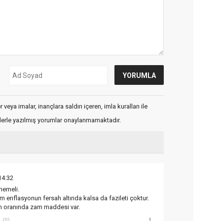
veya imalar, inançlara saldırı içeren, imla kuralları ile
flerle yazılmış yorumlar onaylanmamaktadır.
14:32
emeli.
 enflasyonun fersah altında kalsa da fazileti çoktur.
on oranında zam maddesi var.
(0)