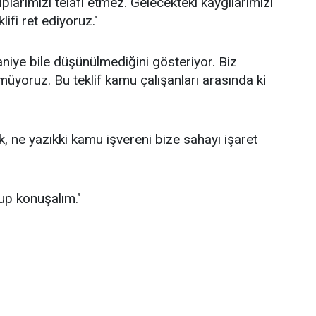
larımızı telafi etmez. Gelecekteki kaygılarımızı
ifi ret ediyoruz."
aniye bile düşünülmediğini gösteriyor. Biz
müyoruz. Bu teklif kamu çalışanları arasında ki
, ne yazıkki kamu işvereni bize sahayı işaret
rup konuşalım."