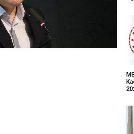
ME
Ka
20