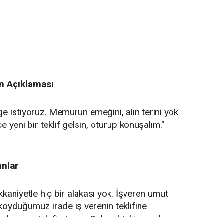
n Açıklaması
nge istiyoruz. Memurun emeğini, alın terini yok
e yeni bir teklif gelsin, oturup konuşalım."
anlar
akkaniyetle hiç bir alakası yok. İşveren umut
ya koyduğumuz irade iş verenin teklifine