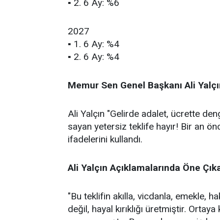
▪ 2. 6 Ay: %6
2027
▪ 1. 6 Ay: %4
▪ 2. 6 Ay: %4
Memur Sen Genel Başkanı Ali Yalçı
Ali Yalçın "Gelirde adalet, ücrette de
sayan yetersiz teklife hayır! Bir an önc
ifadelerini kullandı.
Ali Yalçın Açıklamalarında Öne Çık
"Bu teklifin akılla, vicdanla, emekle, h
değil, hayal kırıklığı üretmiştir. Orta