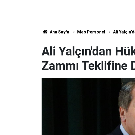
Ana Sayfa
Meb Personel
Ali Yalçın
Ali Yalçın'dan 
Zammı Teklifine 