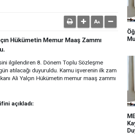
Öğ
Mu
alçın Hükümetin Memur Maaş Zammı
u.
ni ilgilendiren 8. Dönem Toplu Sözleşme
ün atılacağı duyuruldu. Kamu işverenin ilk zam
aşkanı Ali Yalçın Hükümetin memur maaş zammı
ini açıkladı:
ME
Ka
Du