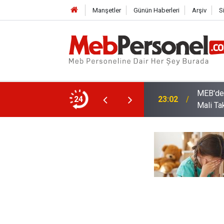
Manşetler
Günün Haberleri
Arşiv
S
MEB'den
menlere Evrak Teslim Görevi
24
23:02
Mali Ta