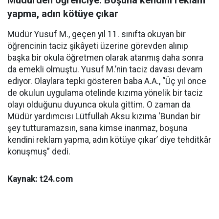
Müdürden öğrenciye: Boşuna kendini reklam
yapma, adın kötüye çıkar
Müdür Yusuf M., geçen yıl 11. sınıfta okuyan bir
öğrencinin taciz şikâyeti üzerine görevden alınıp
başka bir okula öğretmen olarak atanmış daha sonra
da emekli olmuştu. Yusuf M.’nin taciz davası devam
ediyor. Olaylara tepki gösteren baba A.A., “Üç yıl önce
de okulun uygulama otelinde kızıma yönelik bir taciz
olayı olduğunu duyunca okula gittim. O zaman da
Müdür yardımcısı Lütfullah Aksu kızıma ‘Bundan bir
şey tutturamazsın, sana kimse inanmaz, boşuna
kendini reklam yapma, adın kötüye çıkar’ diye tehditkâr
konuşmuş” dedi.
Kaynak: t24.com