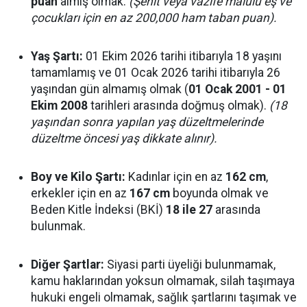
puan
almış olmak.
(Şehit veya vazife malulü eş ve
çocukları için en az 200,000 ham taban puan).
Yaş Şartı:
01 Ekim 2026 tarihi itibarıyla 18 yaşını
tamamlamış ve 01 Ocak 2026 tarihi itibarıyla 26
yaşından gün almamış olmak (
01 Ocak 2001 - 01
Ekim 2008
tarihleri arasında doğmuş olmak).
(18
yaşından sonra yapılan yaş düzeltmelerinde
düzeltme öncesi yaş dikkate alınır).
Boy ve Kilo Şartı:
Kadınlar için en az
162 cm
,
erkekler için en az
167 cm
boyunda olmak ve
Beden Kitle İndeksi (BKİ)
18 ile 27
arasında
bulunmak.
Diğer Şartlar:
Siyasi parti üyeliği bulunmamak,
kamu haklarından yoksun olmamak, silah taşımaya
hukuki engeli olmamak, sağlık şartlarını taşımak ve