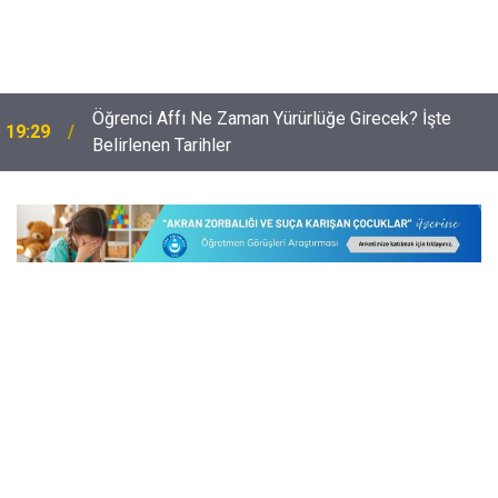
Danıştay’dan Proje Okulu Öğretmenleri İçin Emsal
19:03
Karar