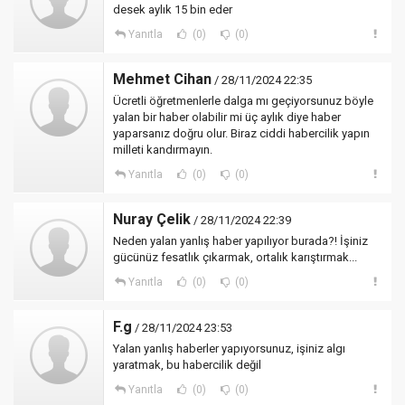
desek aylık 15 bin eder
Yanıtla
(0)
(0)
Mehmet Cihan
/ 28/11/2024 22:35
Ücretli öğretmenlerle dalga mı geçiyorsunuz böyle
yalan bir haber olabilir mi üç aylık diye haber
yaparsanız doğru olur. Biraz ciddi habercilik yapın
milleti kandırmayın.
Yanıtla
(0)
(0)
Nuray Çelik
/ 28/11/2024 22:39
Neden yalan yanlış haber yapılıyor burada?! İşiniz
gücünüz fesatlık çıkarmak, ortalık karıştırmak...
Yanıtla
(0)
(0)
F.g
/ 28/11/2024 23:53
Yalan yanlış haberler yapıyorsunuz, işiniz algı
yaratmak, bu habercilik değil
Yanıtla
(0)
(0)