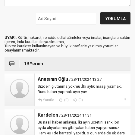
UYARI:
Küfür, hakaret, rencide edici cümleler veya imalar, inançlara saldırı
içeren, imla kuralları ile yazılmamış,
Türkçe karakter kullanılmayan ve büyük harflerle yazılmış yorumlar
onaylanmamaktadır.
19 Yorum
Anasının Oğlu
/ 28/11/2024 13:27
Sizde hiç utanma yokmu .İki aylık maaşı yazmak.
Bunu haber yapmak ayıp yav .
Yanıtla
(0)
(0)
Kardelen
/ 28/11/2024 14:31
Bu nasıl haber anlayışı. İki ayın ücretini sanki bir
ayda alıyorlarmış gibi yalan haber yapıyorsunuz.
Hem 40 ilde kar tatili yapıldı. o günlerde de ek ders