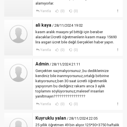
alamıyorlar.
Yanıtla
(0)
(0)
ali kaya
/ 28/11/2024 19:02
kasım aralık maaşını yıl bittiği için beraber
alacaklar.Ücretli öğretmenlerin kasım maaşı 15693
lira asgari ücret bile değil.Gerçekleri haber yapın.
Yanıtla
(0)
(0)
Admin
/ 28/11/2024 21:11
Gerçekten saçmalıyorsunuz ,bu dediklerinize
kendiniz bile inanmıyorsunuz,ortalığı birbirine
katıyorsunuz,ben 30 saat ücretli öğretmenlik
yapıyorum bu dediğiniz rakamı anca 3 aylık
toplamını söylüyorsunuz,malesef insanları
yanıltmayın????????????????
Yanıtla
(0)
(0)
Kuyruklu yalan
/ 28/11/2024 22:05
25 yıllık öğretmen 49 bin alıyor.125*30=3750 haftalık