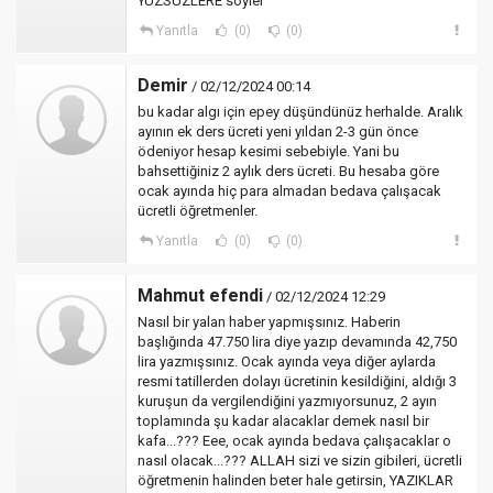
YÜZSÜZLERE söyler
Yanıtla
(0)
(0)
Demir
/ 02/12/2024 00:14
bu kadar algı için epey düşündünüz herhalde. Aralık
ayının ek ders ücreti yeni yıldan 2-3 gün önce
ödeniyor hesap kesimi sebebiyle. Yani bu
bahsettiğiniz 2 aylık ders ücreti. Bu hesaba göre
ocak ayında hiç para almadan bedava çalışacak
ücretli öğretmenler.
Yanıtla
(0)
(0)
Mahmut efendi
/ 02/12/2024 12:29
Nasıl bir yalan haber yapmışsınız. Haberin
başlığında 47.750 lira diye yazıp devamında 42,750
lira yazmışsınız. Ocak ayında veya diğer aylarda
resmi tatillerden dolayı ücretinin kesildiğini, aldığı 3
kuruşun da vergilendiğini yazmıyorsunuz, 2 ayın
toplamında şu kadar alacaklar demek nasıl bir
kafa...??? Eee, ocak ayında bedava çalışacaklar o
nasıl olacak...??? ALLAH sizi ve sizin gibileri, ücretli
öğretmenin halinden beter hale getirsin, YAZIKLAR