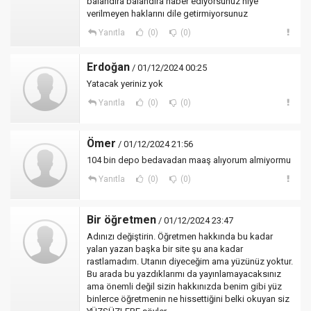
balandira balandira haber ediyorsunuz niye
verilmeyen haklarını dile getirmiyorsunuz
Yanıtla
(0)
(0)
Erdoğan
/ 01/12/2024 00:25
Yatacak yeriniz yok
Yanıtla
(0)
(0)
Ömer
/ 01/12/2024 21:56
104 bin depo bedavadan maaş alıyorum almiyormu
Yanıtla
(0)
(0)
Bir öğretmen
/ 01/12/2024 23:47
Adınızı değiştirin. Öğretmen hakkında bu kadar
yalan yazan başka bir site şu ana kadar
rastlamadım. Utanın diyeceğim ama yüzünüz yoktur.
Bu arada bu yazdıklarımı da yayınlamayacaksınız
ama önemli değil sizin hakkınızda benim gibi yüz
binlerce öğretmenin ne hissettiğini belki okuyan siz