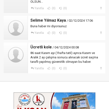
OLSUN...
Yanıtla
(0)
(0)
Selime Yılmaz Kaya
/ 02/12/2024 17:06
Buna haber mi diyorsunuz
Yanıtla
(0)
(0)
Ücretli kole
/ 04/12/2024 00:08
86 saat Kasım ayı (1hafta tatil) ayrıca Kasım ve
Aralık 2 ay çalışma sonucu alınacak ücret saçma
taraflı yapılmış güvenirlik olmayan bu haber.
Yanıtla
(0)
(0)