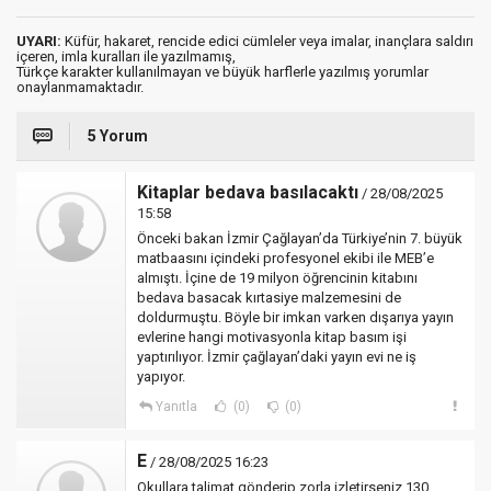
UYARI:
Küfür, hakaret, rencide edici cümleler veya imalar, inançlara saldırı
içeren, imla kuralları ile yazılmamış,
Türkçe karakter kullanılmayan ve büyük harflerle yazılmış yorumlar
onaylanmamaktadır.
5 Yorum
Kitaplar bedava basılacaktı
/ 28/08/2025
15:58
Önceki bakan İzmir Çağlayan’da Türkiye’nin 7. büyük
matbaasını içindeki profesyonel ekibi ile MEB’e
almıştı. İçine de 19 milyon öğrencinin kitabını
bedava basacak kırtasiye malzemesini de
doldurmuştu. Böyle bir imkan varken dışarıya yayın
evlerine hangi motivasyonla kitap basım işi
yaptırılıyor. İzmir çağlayan’daki yayın evi ne iş
yapıyor.
Yanıtla
(0)
(0)
E
/ 28/08/2025 16:23
Okullara talimat gönderip zorla izletirseniz 130