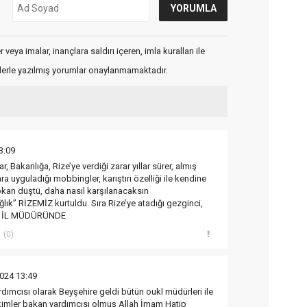
veya imalar, inançlara saldırı içeren, imla kuralları ile
flerle yazılmış yorumlar onaylanmamaktadır.
3:09
, Bakanlığa, Rize’ye verdiği zarar yıllar sürer, almış
a uyguladığı mobbingler, karıştırı özelliği ile kendine
kan düştü, daha nasıl karşılanacaksın
lık” RİZEMİZ kurtuldu. Sıra Rize’ye atadığı gezginci,
ur İL MÜDÜRÜNDE
(0)
024 13:49
dımcısı olarak Beyşehire geldi bütün oukl müdürleri ile
kimler bakan yardımcısı olmuş Allah İmam Hatip