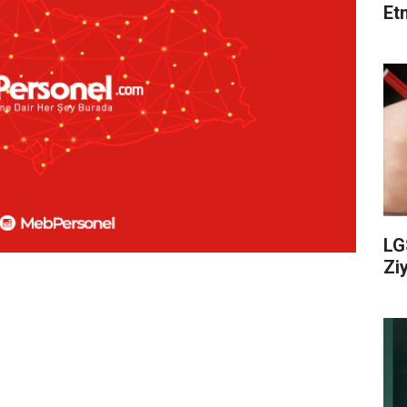
Et
LG
Zi