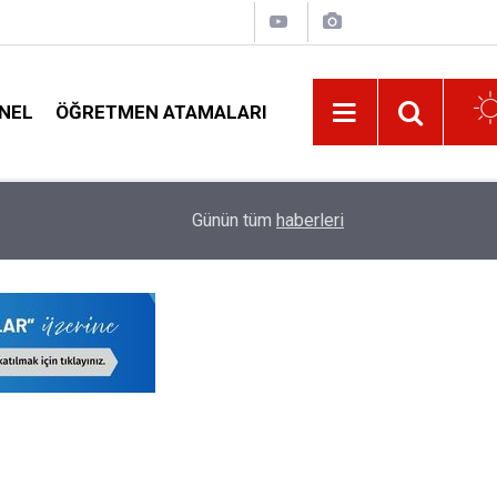
NEL
ÖĞRETMEN ATAMALARI
Gözler Kayıt Takviminde: 2026-2027 Lise Tercih, 
du
11:02
Günün tüm
haberleri
Oldu!