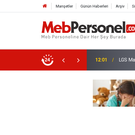
Manşetler
Günün Haberleri
Arşiv
S
12:01
LGS Mar
24
11:32
Yönetic