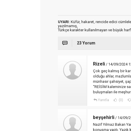
UYARI:
Küfür, hakaret, rencide edici cümleler 
yazılmamış,
Türkçe karakter kullanılmayan ve büyük har
23 Yorum
Rizeli
/ 14/09/2024 1
Çok geç kalmış bir karar
olduğu ahlar, mazlumlar
münhasır şahsiyet, şap
“REİSİM kaleminize sağ
buluşmaları ile meşh
Yanıtla
(0)
beyşehirli
/ 14/09/2
Nazif Yılmaz Bakan Yar
konuşma yaptı. Yazık 