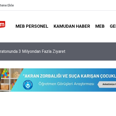
itene Ekle
MEB PERSONEL
KAMUDAN HABER
MEB
GE
atonunda 3 Milyondan Fazla Ziyaret
i Atamalarında Tüm İllerde En Fazla Avantaja Sahip Branş Belli Ol