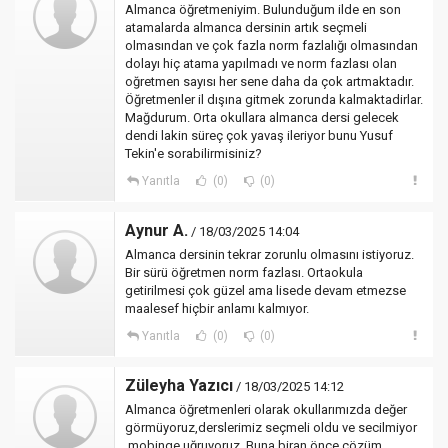
Almanca öğretmeniyim. Bulunduğum ilde en son
atamalarda almanca dersinin artık seçmeli
olmasından ve çok fazla norm fazlalığı olmasından
dolayı hiç atama yapılmadı ve norm fazlası olan
oğretmen sayısı her sene daha da çok artmaktadır.
Öğretmenler il dışına gitmek zorunda kalmaktadirlar.
Mağdurum. Orta okullara almanca dersi gelecek
dendi lakin süreç çok yavaş ileriyor bunu Yusuf
Tekin'e sorabilirmisiniz?
Yanıtla
(0)
(0)
Aynur A.
/ 18/03/2025 14:04
Almanca dersinin tekrar zorunlu olmasını istiyoruz.
Bir sürü öğretmen norm fazlası. Ortaokula
getirilmesi çok güzel ama lisede devam etmezse
maalesef hiçbir anlamı kalmıyor.
Yanıtla
(0)
(0)
Züleyha Yazıcı
/ 18/03/2025 14:12
Almanca öğretmenleri olarak okullarımızda değer
görmüyoruz,derslerimiz seçmeli oldu ve secilmiyor
,mobinge uğruyoruz. Buna biran önce çözüm