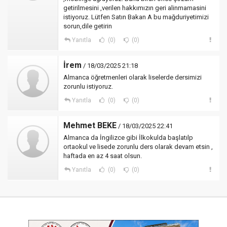
getirilmesini ,verilen hakkımızın geri alinmamasini
istiyoruz. Lütfen Satın Bakan A bu mağduriyetimizi
sorun,dile getirin
Yanıtla
(0)
(0)
İrem
/ 18/03/2025 21:18
Almanca öğretmenleri olarak liselerde dersimizi
zorunlu istiyoruz.
Yanıtla
(0)
(0)
Mehmet BEKE
/ 18/03/2025 22:41
Almanca da İngilizce gibi İlkokulda başlatılp
ortaokul ve lisede zorunlu ders olarak devam etsin ,
haftada en az 4 saat olsun.
Yanıtla
(0)
(0)