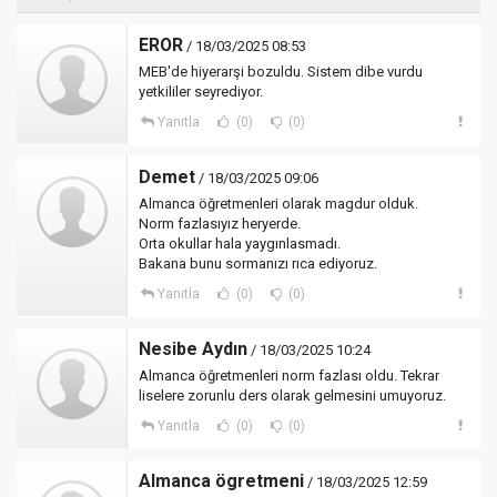
EROR
/ 18/03/2025 08:53
MEB'de hiyerarşi bozuldu. Sistem dibe vurdu
yetkililer seyrediyor.
Yanıtla
(0)
(0)
Demet
/ 18/03/2025 09:06
Almanca öğretmenleri olarak magdur olduk.
Norm fazlasıyız heryerde.
Orta okullar hala yaygınlasmadı.
Bakana bunu sormanızı rıca ediyoruz.
Yanıtla
(0)
(0)
Nesibe Aydın
/ 18/03/2025 10:24
Almanca öğretmenleri norm fazlası oldu. Tekrar
liselere zorunlu ders olarak gelmesini umuyoruz.
Yanıtla
(0)
(0)
Almanca ögretmeni
/ 18/03/2025 12:59