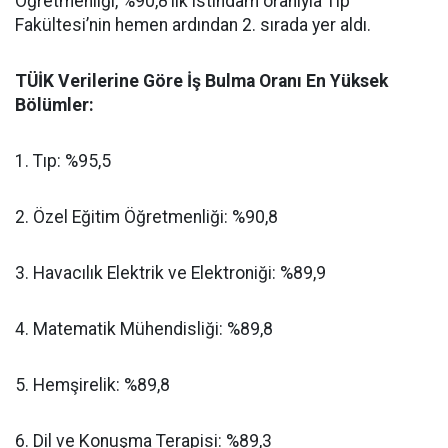
Öğretmenliği, %90,8’lik istihdam oranıyla Tıp
Fakültesi’nin hemen ardından 2. sırada yer aldı.
​TÜİK Verilerine Göre İş Bulma Oranı En Yüksek
Bölümler:
​1. Tıp: %95,5
​2. Özel Eğitim Öğretmenliği: %90,8
​3. Havacılık Elektrik ve Elektroniği: %89,9
​4. Matematik Mühendisliği: %89,8
​5. Hemşirelik: %89,8
​6. Dil ve Konuşma Terapisi: %89,3