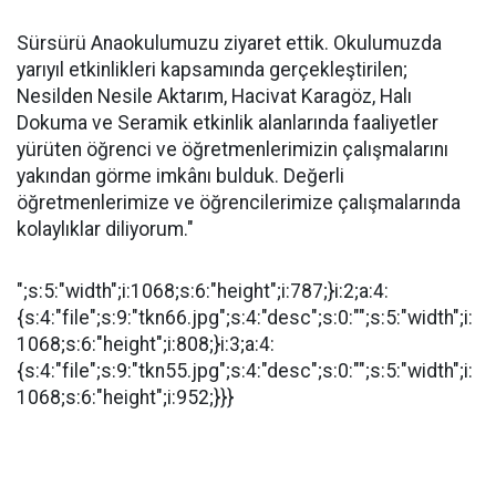
Sürsürü Anaokulumuzu ziyaret ettik. Okulumuzda
yarıyıl etkinlikleri kapsamında gerçekleştirilen;
Nesilden Nesile Aktarım, Hacivat Karagöz, Halı
Dokuma ve Seramik etkinlik alanlarında faaliyetler
yürüten öğrenci ve öğretmenlerimizin çalışmalarını
yakından görme imkânı bulduk. Değerli
öğretmenlerimize ve öğrencilerimize çalışmalarında
kolaylıklar diliyorum."
";s:5:"width";i:1068;s:6:"height";i:787;}i:2;a:4:
{s:4:"file";s:9:"tkn66.jpg";s:4:"desc";s:0:"";s:5:"width";i:
1068;s:6:"height";i:808;}i:3;a:4:
{s:4:"file";s:9:"tkn55.jpg";s:4:"desc";s:0:"";s:5:"width";i:
1068;s:6:"height";i:952;}}}