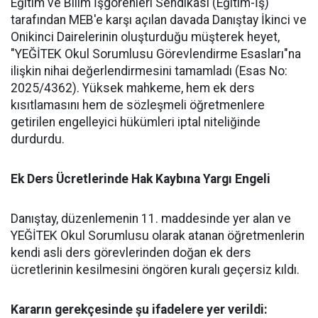
​Eğitim ve Bilim İşgörenleri Sendikası (Eğitim-İş)
tarafından MEB'e karşı açılan davada Danıştay İkinci ve
Onikinci Dairelerinin oluşturduğu müşterek heyet,
"YEĞİTEK Okul Sorumlusu Görevlendirme Esasları"na
ilişkin nihai değerlendirmesini tamamladı (Esas No:
2025/4362). Yüksek mahkeme, hem ek ders
kısıtlamasını hem de sözleşmeli öğretmenlere
getirilen engelleyici hükümleri iptal niteliğinde
durdurdu.
​Ek Ders Ücretlerinde Hak Kaybına Yargı Engeli
​Danıştay, düzenlemenin 11. maddesinde yer alan ve
YEĞİTEK Okul Sorumlusu olarak atanan öğretmenlerin
kendi asli ders görevlerinden doğan ek ders
ücretlerinin kesilmesini öngören kuralı geçersiz kıldı.
​Kararın gerekçesinde şu ifadelere yer verildi: