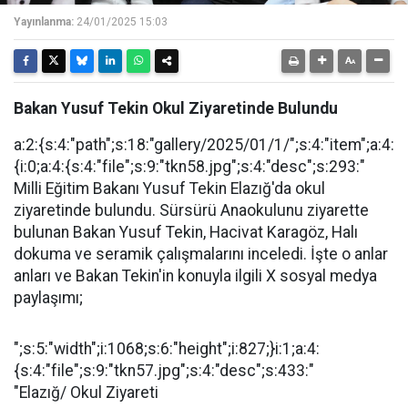
Yayınlanma:
24/01/2025 15:03
Bakan Yusuf Tekin Okul Ziyaretinde Bulundu
a:2:{s:4:"path";s:18:"gallery/2025/01/1/";s:4:"item";a:4:
{i:0;a:4:{s:4:"file";s:9:"tkn58.jpg";s:4:"desc";s:293:"
Milli Eğitim Bakanı Yusuf Tekin Elazığ'da okul
ziyaretinde bulundu. Sürsürü Anaokulunu ziyarette
bulunan Bakan Yusuf Tekin, Hacivat Karagöz, Halı
dokuma ve seramik çalışmalarını inceledi. İşte o anlar
anları ve Bakan Tekin'in konuyla ilgili X sosyal medya
paylaşımı;
";s:5:"width";i:1068;s:6:"height";i:827;}i:1;a:4:
{s:4:"file";s:9:"tkn57.jpg";s:4:"desc";s:433:"
"Elazığ/ Okul Ziyareti