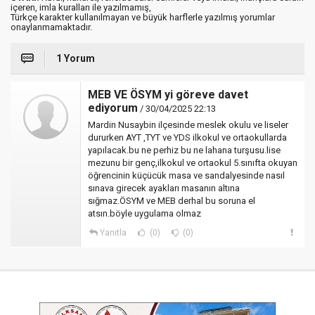
içeren, imla kuralları ile yazılmamış,
Türkçe karakter kullanılmayan ve büyük harflerle yazılmış yorumlar
onaylanmamaktadır.
1 Yorum
MEB VE ÖSYM yi göreve davet
ediyorum
/ 30/04/2025 22:13
Mardin Nusaybin ilçesinde meslek okulu ve liseler
dururken AYT ,TYT ve YDS ilkokul ve ortaokullarda
yapılacak.bu ne perhiz bu ne lahana turşusu.lise
mezunu bir genç,ilkokul ve ortaokul 5.sınıfta okuyan
öğrencinin küçücük masa ve sandalyesinde nasıl
sınava girecek ayakları masanın altına
sığmaz.ÖSYM ve MEB derhal bu soruna el
atsın.böyle uygulama olmaz
Yanıtla
(0)
(0)