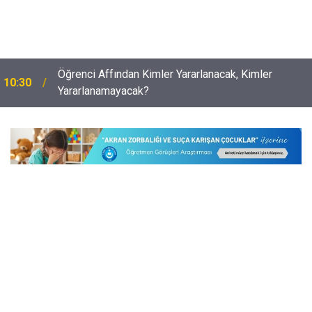
İlköğretimde Adrese Bakılmaksızın Nakil Başvurusu
10:01
Yapılabilecek Durumlar Netleşti