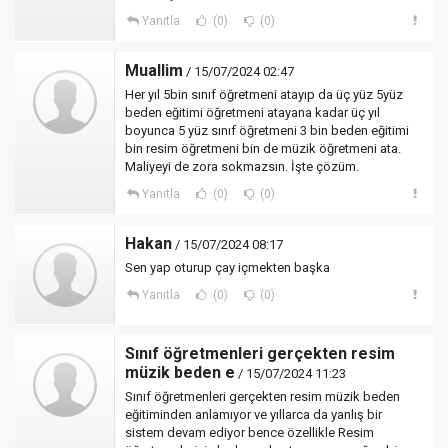
Yanıtla
(0)
(0)
Muallim
/ 15/07/2024 02:47
Her yıl 5bin sınıf öğretmeni atayıp da üç yüz 5yüz
beden eğitimi öğretmeni atayana kadar üç yıl
boyunca 5 yüz sınıf öğretmeni 3 bin beden eğitimi
bin resim öğretmeni bin de müzik öğretmeni ata.
Maliyeyi de zora sokmazsın. İşte çözüm.
Yanıtla
(0)
(0)
Hakan
/ 15/07/2024 08:17
Sen yap oturup çay içmekten başka
Yanıtla
(0)
(0)
Sınıf öğretmenleri gerçekten resim
müzik beden e
/ 15/07/2024 11:23
Sınıf öğretmenleri gerçekten resim müzik beden
eğitiminden anlamıyor ve yıllarca da yanlış bir
sistem devam ediyor bence özellikle Resim