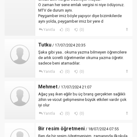
O zaman her sene emlak vergisi ni niye ödüyoruz.
MTV de durum aynı.
Peygamber imiz böyle yapıyor diye bizimkilerde
aynı yolda, peygamber imiz bir yere d
Yanıtla
(0)
(0)
Tutku
/ 17/07/2024 20:35
Şaka gibi yaa.. okuma yazma bilmeyen öğrencilere
de artık ücretli öğretmenler okuma yazma öğretir.
sadece beni atamadılar.
Yanıtla
(0)
(0)
Mehmet
/ 17/07/2024 21:07
Ağaç yaş iken eğilir bu üç branş gerçekten sağlıklı
zihin ve vücut gelişmesine büyük etkileri vardır çok
iyi olur
Yanıtla
(0)
(0)
Bir resim öğretmeni
/ 18/07/2024 07:55
Ben de bir resim öğretmeniyim, zamanında ilkokula