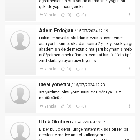
öğretmenlerinin bu konuda atamasının yoğun bir
şekilde yapılması gerekir...
Yanıtla
(0)
(0)
Adem Erdoğan
/ 15/07/2024 12:19
Hakimler savcılar okuldan mezun oluyor hemen
aranıyor hükümet okuldan sonra 2 yıllık yüksek yargı
akademisin de de mezun olma şartı koymamis meb
nı öğretmen emek düşmanı cemaat kimlikli fetö tipi
zındiklarla yürüyor rüşveti yemiş.
Yanıtla
(0)
(0)
ideal yönetici
/ 15/07/2024 12:23
siz yardımcı olmuyormusunuz? Doğru ya... siz
müdürsünüz!
Yanıtla
(0)
(0)
Ufuk Okutucu
/ 15/07/2024 13:54
Bizler bu üç dersi Türkçe matematik sos bil fen bil
derslerine motive amaçlı kullaniyoruz.