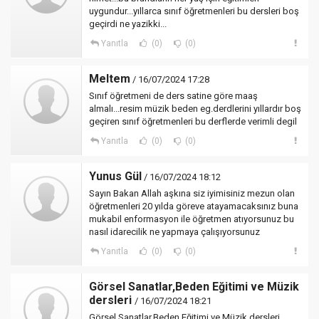
uygundur...yıllarca sınıf öğretmenleri bu dersleri boş
geçirdi ne yazikki...
Yanıtla
(0)
(0)
Meltem
/ 16/07/2024 17:28
Sınıf öğretmeni de ders satine göre maaş
almalı...resim müzik beden eg.derdlerini yıllardır boş
geçiren sınıf öğretmenleri bu derflerde verimli degil
Yanıtla
(0)
(0)
Yunus Gül
/ 16/07/2024 18:12
Sayın Bakan Allah aşkına siz iyimisiniz mezun olan
öğretmenleri 20 yılda göreve atayamacaksınız buna
mukabil enformasyon ile öğretmen atıyorsunuz bu
nasıl idarecilik ne yapmaya çalışıyorsunuz
Yanıtla
(0)
(0)
Görsel Sanatlar,Beden Eğitimi ve Müzik
dersleri
/ 16/07/2024 18:21
Görsel Sanatlar,Beden Eğitimi ve Müzik dersleri