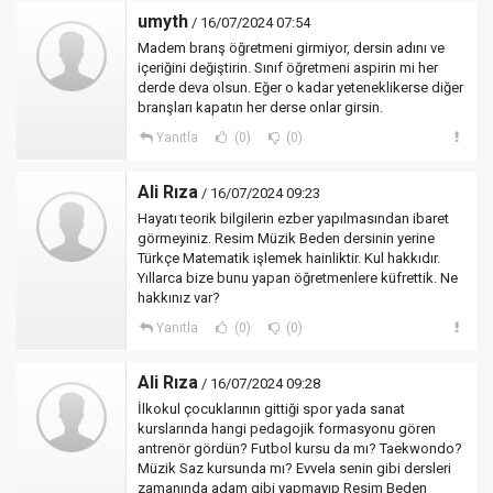
umyth
/ 16/07/2024 07:54
Madem branş öğretmeni girmiyor, dersin adını ve
içeriğini değiştirin. Sınıf öğretmeni aspirin mi her
derde deva olsun. Eğer o kadar yeteneklikerse diğer
branşları kapatın her derse onlar girsin.
Yanıtla
(0)
(0)
Ali Rıza
/ 16/07/2024 09:23
Hayatı teorik bilgilerin ezber yapılmasından ibaret
görmeyiniz. Resim Müzik Beden dersinin yerine
Türkçe Matematik işlemek hainliktir. Kul hakkıdır.
Yıllarca bize bunu yapan öğretmenlere küfrettik. Ne
hakkınız var?
Yanıtla
(0)
(0)
Ali Rıza
/ 16/07/2024 09:28
İlkokul çocuklarının gittiği spor yada sanat
kurslarında hangi pedagojik formasyonu gören
antrenör gördün? Futbol kursu da mı? Taekwondo?
Müzik Saz kursunda mı? Evvela senin gibi dersleri
zamanında adam gibi yapmayıp Resim Beden