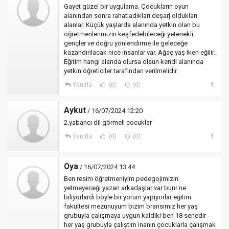
Gayet güzel bir uygulama. Çocukların oyun
alanından sonra rahatladıkları deşarj oldukları
alanlar. Küçük yaşlarda alanında yetkin olan bu
öğretmenlerimizin keşfedebileceği yetenekli
gençler ve doğru yönlendirme ile geleceğe
kazandırılacak nice insanlar var. Ağaç yaş iken eğilir.
Eğitim hangi alanda olursa olsun kendi alanında
yetkin öğreticiler tarafından verilmelidir.
Yanıtla
(0)
(0)
Aykut
/ 16/07/2024 12:20
2.yabancı dil görmeli cocuklar
Yanıtla
(0)
(0)
Oya
/ 16/07/2024 13:44
Ben resim öğretmeniyim pedegojimizin
yetmeyeceği yazan arkadaşlar var bunr ne
biliyorlardı böyle bir yorum yapıyorlar eğitim
fakültesi mezunuyum bizim bransimiz her yaş
grubuyla çalışmaya uygun kaldiki ben 18 senedir
her yaş grubuyla çalıştım inanın çocuklarla çalışmak