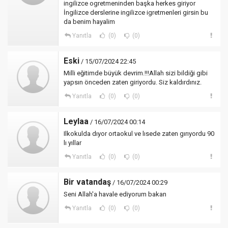
ingilizce ogretmeninden başka herkes giriyor
İngilizce derslerine ingilizce igretmenleri girsin bu
da benim hayalim
Yanıtla
(0)
(0)
Eski
/ 15/07/2024 22:45
Milli eğitimde büyük devrim.!!!Allah sizi bildiği gibi
yapsın önceden zaten giriyordu. Siz kaldırdınız.
Yanıtla
(0)
(0)
Leylaa
/ 16/07/2024 00:14
Ilkokulda dıyor ortaokul ve lısede zaten gırıyordu 90
lı yıllar
Yanıtla
(0)
(0)
Bir vatandaş
/ 16/07/2024 00:29
Seni Allah'a havale ediyorum bakan
Yanıtla
(0)
(0)