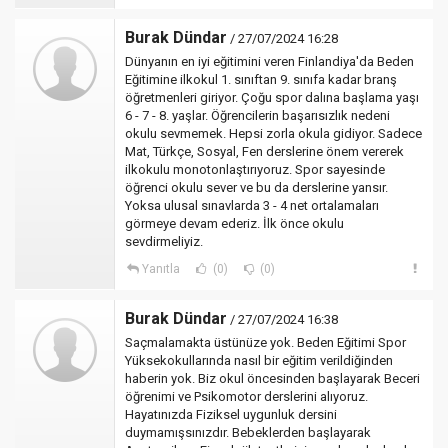
Burak Dündar
/ 27/07/2024 16:28
Dünyanın en iyi eğitimini veren Finlandiya'da Beden
Eğitimine ilkokul 1. sınıftan 9. sınıfa kadar branş
öğretmenleri giriyor. Çoğu spor dalına başlama yaşı
6 - 7 - 8. yaşlar. Öğrencilerin başarısızlık nedeni
okulu sevmemek. Hepsi zorla okula gidiyor. Sadece
Mat, Türkçe, Sosyal, Fen derslerine önem vererek
ilkokulu monotonlaştırıyoruz. Spor sayesinde
öğrenci okulu sever ve bu da derslerine yansır.
Yoksa ulusal sınavlarda 3 - 4 net ortalamaları
görmeye devam ederiz. İlk önce okulu
sevdirmeliyiz.
Yanıtla
(0)
(0)
Burak Dündar
/ 27/07/2024 16:38
Saçmalamakta üstünüze yok. Beden Eğitimi Spor
Yüksekokullarında nasıl bir eğitim verildiğinden
haberin yok. Biz okul öncesinden başlayarak Beceri
öğrenimi ve Psikomotor derslerini alıyoruz.
Hayatınızda Fiziksel uygunluk dersini
duymamışsınızdır. Bebeklerden başlayarak