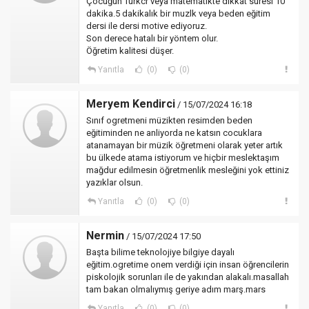
Çocuğun Turkcr veya matematikte dikkat suresi 10
dakika.5 dakikalık bir muzlk veya beden eğitim
dersi ile dersi motive ediyoruz.
Son derece hatalı bir yöntem olur.
Öğretim kalitesi düşer.
Yanıtla
(0)
(0)
Meryem Kendirci
/ 15/07/2024 16:18
Sınıf ogretmeni müzikten resimden beden
eğitiminden ne anliyorda ne katsın cocuklara
atanamayan bir müzik öğretmeni olarak yeter artık
bu ülkede atama istiyorum ve hiçbir meslektaşım
mağdur edilmesin öğretmenlik mesleğini yok ettiniz
yazıklar olsun.
Yanıtla
(0)
(0)
Nermin
/ 15/07/2024 17:50
Başta bilime teknolojiye bilgiye dayalı
eğitim.ogretime onem verdiği için insan öğrencilerin
piskolojik sorunları ile de yakından alakalı.masallah
tam bakan olmalıymış geriye adım marş.mars
Yanıtla
(0)
(0)