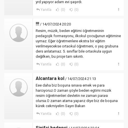
yrd.yapıyor adam evi şaşırdı.
Yanıtla
(0)
(0)
!!!
/ 14/07/2024 20:20
Resim, müzik, beden eğitimi öğretmeninin
pedagojik formasyonu, ilkokul çocuğunun eğitimine
uymaz. Eğer öğretmenlere ekstra bir eğitim
verilmeyecekse ortaokul öğretmeni, o yaş grubuna
ders anlatamaz. 5. sınıflar bile ortaokula uygun
değilken, bu proje tam sıkıntı.
Yanıtla
(0)
(0)
Alcantara kol
/ 14/07/2024 21:13
Eee daha biz boşuna sınava emek ve para
harcıyoruz.O zaman şöyle beden egtimi müzik
resim öğretmenleri devletin ne zaman parası
olursa.O zaman atama yaparız diye biz de boşuna
kürek cekmiyelim Sayın Bakan
Yanıtla
(0)
(0)
Sinifci bedenci