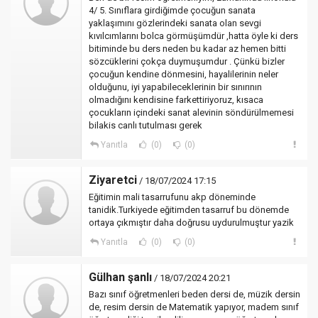
4/ 5. Sınıflara girdiğimde çocuğun sanata
yaklaşımını gözlerindeki sanata olan sevgi
kıvılcımlarını bolca görmüşümdür ,hatta öyle ki ders
bitiminde bu ders neden bu kadar az hemen bitti
sözcüklerini çokça duymuşumdur . Çünkü bizler
çocuğun kendine dönmesini, hayalilerinin neler
olduğunu, iyi yapabileceklerinin bir sınırının
olmadığını kendisine farkettiriyoruz, kısaca
çocukların içindeki sanat alevinin söndürülmemesi
bilakis canlı tutulması gerek
Yanıtla
(0)
(0)
Ziyaretci
/ 18/07/2024 17:15
Eğitimin mali tasarrufunu akp döneminde
tanidik.Turkiyede eğitimden tasarruf bu dönemde
ortaya çıkmıştır daha doğrusu uydurulmuştur yazik
Yanıtla
(0)
(0)
Gülhan şanlı
/ 18/07/2024 20:21
Bazı sınıf öğretmenleri beden dersi de, müzik dersin
de, resim dersin de Matematik yapıyor, madem sınıf