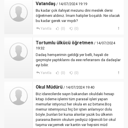
Vatandaş
/ 14/07/2024 19:19
Bu kadar çok ilahiyat mezunu dini meslek dersi
öğretmeni aldınız. İmam hatipler boşaldı. Ne olacak
bu kadar gerek var mıydı?
Yanıtla
(0)
(0)
Tortumlu ülkücü öğretmen
/ 14/07/2024
19:32
Dadaş hemşerimin geldiği yer belli, hayali de
geçmişte yaptıklarını da eee referansını da dadaşlar
eyi biliir.
Yanıtla
(0)
(0)
Okul Müdürü
/ 14/07/2024 19:40
Biz idarecilerde sayın bakandan okuldaki hesap
kitap ödeme işlerini tüm parasal işleri yapan
memurlar istiyoruz her okula en az birtane.Boş
memur istemiyoruz hiç bir işten anlamıyor dolu
böyle ,bunları bir kursa alsınlar yazık bu ülkenin
parasına.Benim okulum yediyüz öğrencili bir okul
taşıma var,yemek var kantin var hepsini müd