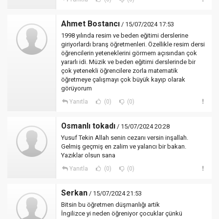
Ahmet Bostancı
/ 15/07/2024 17:53
1998 yılında resim ve beden eğitimi derslerine
giriyorlardı branş öğretmenleri. Özellikle resim dersi
öğrencilerin yeteneklerini görmem açısından çok
yararlı idi. Müzik ve beden eğitimi derslerinde bir
çok yetenekli öğrencilere zorla matematik
öğretmeye çalışmayı çok büyük kayıp olarak
görüyorum
Yanıtla
(0)
(0)
Osmanlı tokadı
/ 15/07/2024 20:28
Yusuf Tekin Allah senin cezanı versin inşallah.
Gelmiş geçmiş en zalim ve yalancı bir bakan.
Yazıklar olsun sana
Yanıtla
(0)
(0)
Serkan
/ 15/07/2024 21:53
Bitsin bu öğretmen düşmanlığı artik
İngilizce yi neden öğreniyor çocuklar çünkü