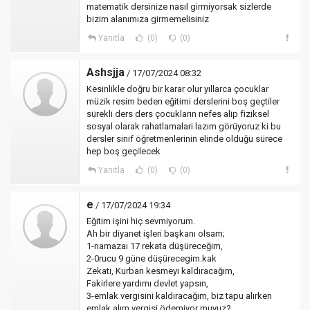
matematik dersinize nasıl girmiyorsak sizlerde
bizim alanımıza girmemelisiniz
Yanıtla
(0)
(0)
Ashsjja
/ 17/07/2024 08:32
Kesinlikle doğru bir karar olur yıllarca çocuklar
müzik resim beden eğitimi derslerini boş geçtiler
sürekli ders ders çocukların nefes alip fiziksel
sosyal olarak rahatlamalari lazım görüyoruz ki bu
dersler sinif öğretmenlerinin elinde olduğu sürece
hep boş geçilecek
Yanıtla
(0)
(0)
e
/ 17/07/2024 19:34
Eğitim işini hiç sevmiyorum.
Ah bir diyanet işleri başkanı olsam;
1-namazaı 17 rekata düşüreceğim,
2-0rucu 9 güne düşürecegim.kak
Zekatı, Kurban kesmeyi kaldıracağım,
Fakirlere yardımı devlet yapsın,
3-emlak vergisini kaldıracağım, biz tapu alırken
emlak alım vergisi ödemiyor muyuz?