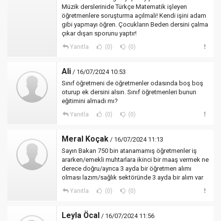
Müzik derslerinide Türkçe Matematik işleyen
öğretmenlere soruşturma açılmalı! Kendi işini adam
gibi yapmayı öğren. Çocukların Beden dersini çalma
çıkar dışarı sporunu yaptır!
Yanıtla
(0)
(0)
Ali
/ 16/07/2024 10:53
Sınıf öğretmeni de öğretmenler odasında boş boş
oturup ek dersini alsın. Sınıf öğretmenleri bunun
eğitimini almadı mı?
Yanıtla
(0)
(0)
Meral Koçak
/ 16/07/2024 11:13
Sayın Bakan 750 bin atanamamış öğretmenler iş
ararken/emekli muhtarlara ikinci bir maaş vermek ne
derece doğru/ayrıca 3 ayda bir öğretmen alımı
olması lazım/sağlık sektöründe 3 ayda bir alım var
Yanıtla
(0)
(0)
Leyla Öcal
/ 16/07/2024 11:56