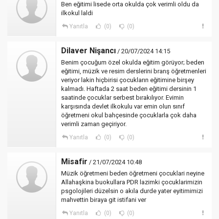
Ben eğitimi lisede orta okulda çok verimli oldu da
ilkokul laldi
Yanıtla
(0)
(0)
Dilaver Nişancı
/ 20/07/2024 14:15
Benim çocuğum özel okulda eğitim görüyor; beden
eğitimi, müzik ve resim derslerini branş öğretmenleri
veriyor lakin hiçbirisi çocukların eğitimine birşey
kalmadı. Haftada 2 saat beden eğitimi dersinin 1
saatinde çocuklar serbest bırakılıyor. Evimin
karşısında devlet ilkokulu var emin olun sınıf
öğretmeni okul bahçesinde çocuklarla çok daha
verimli zaman geçiriyor.
Yanıtla
(0)
(0)
Misafir
/ 21/07/2024 10:48
Müzik öğretmeni beden öğretmeni çocuklari neyine
Allahaşkina buokullara PDR lazimki çocuklarimizin
psgolojileri düzelsin o akıla durde yater eyitimimizi
mahvettin biraya git istifani ver
Yanıtla
(0)
(0)