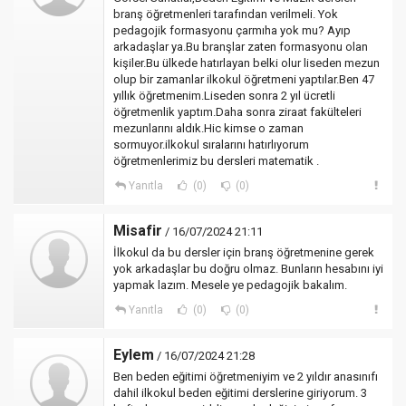
branş öğretmenleri tarafından verilmeli. Yok
pedagojik formasyonu çarmıha yok mu? Ayıp
arkadaşlar ya.Bu branşlar zaten formasyonu olan
kişiler.Bu ülkede hatırlayan belki olur liseden mezun
olup bir zamanlar ilkokul öğretmeni yaptılar.Ben 47
yıllık öğretmenim.Liseden sonra 2 yıl ücretli
öğretmenlik yaptım.Daha sonra ziraat fakülteleri
mezunlarını aldık.Hic kimse o zaman
sormuyor.ilkokul sıralarını hatırlıyorum
öğretmenlerimiz bu dersleri matematik .
Yanıtla
(0)
(0)
Misafir
/ 16/07/2024 21:11
İlkokul da bu dersler için branş öğretmenine gerek
yok arkadaşlar bu doğru olmaz. Bunların hesabını iyi
yapmak lazım. Mesele ye pedagojik bakalım.
Yanıtla
(0)
(0)
Eylem
/ 16/07/2024 21:28
Ben beden eğitimi öğretmeniyim ve 2 yıldır anasınıfı
dahil ilkokul beden eğitimi derslerine giriyorum. 3