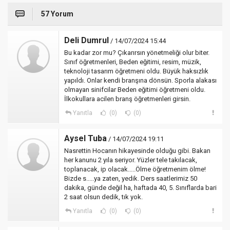
57 Yorum
Deli Dumrul
/ 14/07/2024 15:44
Bu kadar zor mu? Çıkarırsın yönetmeliği olur biter.
Sınıf öğretmenleri, Beden eğitimi, resim, müzik,
teknoloji tasarım öğretmeni oldu. Büyük haksızlık
yapıldı. Onlar kendi branşına dönsün. Sporla alakası
olmayan sinifcilar Beden eğitimi öğretmeni oldu.
İlkokullara acilen branş öğretmenleri girsin.
Yanıtla
(0)
(0)
Aysel Tuba
/ 14/07/2024 19:11
Nasrettin Hocanın hikayesinde olduğu gibi. Bakan
her kanunu 2 yıla seriyor. Yüzler tele takılacak,
toplanacak, ip olacak.....Ölme öğretmenim ölme!
Bizde s.....ya zaten, yedik. Ders saatlerimiz 50
dakika, günde değil ha, haftada 40, 5. Sınıflarda bari
2 saat olsun dedik, tık yok.
Yanıtla
(0)
(0)