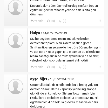
/ 14/07/2024 22:04
Kusura bakma Deli Dumrul kardeş sınıftan beden
eğitimine geçtim rahatım yerinde asla sınıfa geri
dönmem
Yanıtla
(0)
(0)
Hulya
/ 14/07/2024 22:49
Siz herseyden önce resim ,müzik ve beden
derslerinn toplamı olan 4 ders saatine göre ; 5.
Sınıftan itibaren yeteneklerine göre öğrencileri ayırın
ve üst üste 4 saat yapın işte o zaman bu ülkede ne
resim sanatçılarınin ne müzisyenlerin yada basket,
veleybol, gibi sporcularin temeli atılır görün.
Yanıtla
(0)
(0)
ayşe öğrt
/ 15/07/2024 01:30
Ortaokullardaki dil sınıflarında bu 3 branş yok .Bu
dersler ortaokullarda kapatılıp yerine ing arapça
gibi dil dersi konuluyor.Sistemi bozmamak için
ilkokullarda istihdam edilecek 3 branş.Bazı müzik
öğretmenleri 4 ortaokula giderek maaş ve ekdersi
dolduruyor