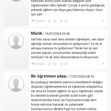
haftadan sonra ciddi oranda değişimi sınıf
öğretmenleri dahi farketti. Çocuk 5.sınıfa geldiğinde
yetenek eğitimi için Baya geç kalınmış oluyor. Onun
için şart
Yanıtla
(0)
(0)
Müzik
/ 16/07/2024 23:46
Gel ben sana nasıl ders anlatılır öğreteyim, sen dişin
ağrıdığı zaman ortopediye mi gidiyorsun? Ya da et
almaya manava mı gidiyorsun? Bırak her işi işin
uzmanı yapsın, yorumundan anlaşışdığı üzere
sınıfçısın ful ek ders alamamaktan korkuyorsun.
Yanıtla
(0)
(0)
Bir öğretmen adayı
/ 17/07/2024 08:16
Bu pedagoji derslerini yalnızca kendilerinin aldığını
düşünen öğretmenlerimiz ve öğretmen adaylarımız
var ama bir beden eğitimi ve spor öğretmeni olarak
bu dersleri bizlerde gördük sizler bizim gibi
anatomisinden tutun da fizyolojisine kalp atım
hızına nabzına bakarak mı çalışmalat
hazırlıyorsunuz elbette hayır biz sizlerin türkçe