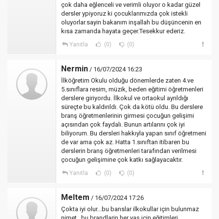
çok daha eğlenceli ve verimli oluyor o kadar güzel
dersler ypiyoruz ki çocuklarımızda çok istekli
oluyorlar.sayin bakanım inşallah bu düşüncenin en
kısa zamanda hayata geçer.Tesekkur ederiz.
Yanıtla
(0)
(0)
Nermin
/ 16/07/2024 16:23
İlköğretim Okulu olduğu dönemlerde zaten 4.ve
5.sınıflara resim, müzik, beden eğitimi öğretmenleri
derslere giriyordu. İlkokul ve ortaokul ayrıldığı
süreçte bu kaldırıldı. Çok da kötü oldu. Bu derslere
branş öğretmenlerinin girmesi çocuğun gelişimi
açısından çok faydalı. Bunun artılarını çok iyi
biliyorum. Bu dersleri hakkıyla yapan sınıf öğretmeni
de var ama çok az. Hatta 1.sınıftan itibaren bu
derslerin branş öğretmenleri tarafından verilmesi
çocuğun gelişimine çok katkı sağlayacaktır.
Yanıtla
(0)
(0)
Meltem
/ 16/07/2024 17:26
Çokta iyi olur...bu banslar ilkokullar için bulunmaz
nimet...bu brandlarin her yaş için eğitimleri