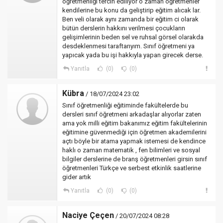
öğretmenliği tercih ediliyor o zaman öğretmenler
kendilerine bu konu da geliştirip eğitim alıcak lar.
Ben veli olarak aynı zamanda bir eğitim ci olarak
bütün derslerin hakkını verilmesi çocukların
gelişimlerinin beden sel ve ruhsal görsel olarakda
desdeklenmesi taraftarıyım. Sınıf öğretmeni ya
yapıcak yada bu işi hakkıyla yapan girecek derse.
Yanıtla
(0)
(0)
Kübra
/ 18/07/2024 23:02
Sınıf öğretmenliği eğitiminde fakültelerde bu
dersleri sınıf öğretmeni arkadaşlar alıyorlar zaten
ama yok milli eğitim bakanımız eğitim fakültelerinin
eğitimine güvenmediği için öğretmen akademilerini
açtı böyle bir atama yapmak istemesi de kendince
haklı o zaman matematik , fen bilimleri ve sosyal
bilgiler derslerine de branş öğretmenleri girsin sınıf
öğretmenleri Türkçe ve serbest etkinlik saatlerine
gider artık
Yanıtla
(0)
(0)
Naciye Çeçen
/ 20/07/2024 08:28