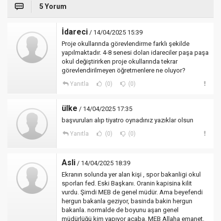
5 Yorum
İdareci
/ 14/04/2025 15:39
Proje okullarında görevlendirme farklı şekilde
yapılmaktadır. 4-8 senesi dolan idareciler paşa paşa
okul değiştirirken proje okullarında tekrar
görevlendirilmeyen öğretmenlere ne oluyor?
Yanıtla
(0)
(0)
ülke
/ 14/04/2025 17:35
başvuruları alıp tiyatro oynadınız yazıklar olsun
Yanıtla
(0)
(0)
Asli
/ 14/04/2025 18:39
Ekranın solunda yer alan kişi , spor bakanligi okul
sporları fed. Eski Başkanı. Oranin kapisina kilit
vurdu. Şimdi MEB de genel müdür. Ama beyefendi
hergun bakanla geziyor, basinda bakin hergun
bakanla. normalde de boyunu aşan genel
müdürlüğü kim yapıyor acaba. MEB Allaha emanet.