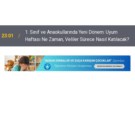
Öğretmenleri Norm Fazlası Resen Atamadan
22:32
Kurtaracak Dilekçe