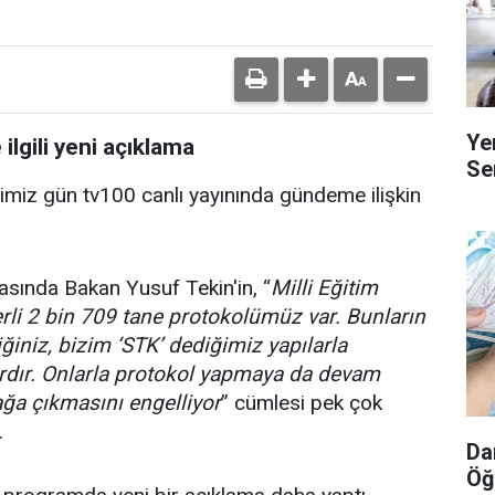
Ye
ilgili yeni açıklama
Se
ğimiz gün tv100 canlı yayınında gündeme ilişkin
asında Bakan Yusuf Tekin'in, “
Milli Eğitim
çerli 2 bin 709 tane protokolümüz var. Bunların
iğiniz, bizim ‘STK’ dediğimiz yapılarla
rdır. Onlarla protokol yapmaya da devam
ğa çıkmasını engelliyor
” cümlesi pek çok
.
Da
Öğ