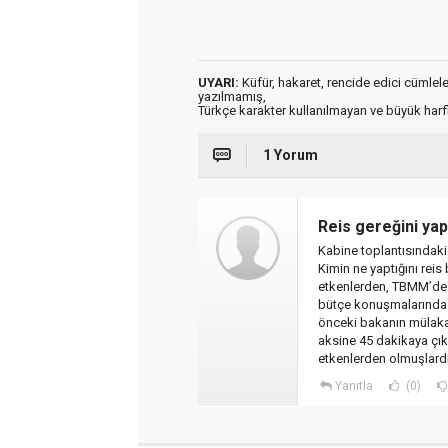
UYARI:
Küfür, hakaret, rencide edici cümleler 
yazılmamış,
Türkçe karakter kullanılmayan ve büyük har
1 Yorum
Reis gereğini yap
Kabine toplantısındaki
Kimin ne yaptığını rei
etkenlerden, TBMM’de 
bütçe konuşmalarında 
önceki bakanın mülaka
aksine 45 dakikaya çık
etkenlerden olmuşlardır
Yanıtla
(0)