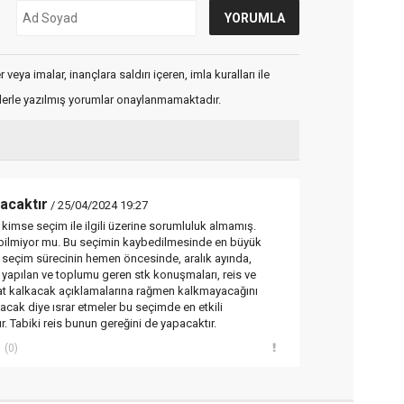
veya imalar, inançlara saldırı içeren, imla kuralları ile
flerle yazılmış yorumlar onaylanmamaktadır.
acaktır
/ 25/04/2024 19:27
 kimse seçim ile ilgili üzerine sorumluluk almamış.
s bilmiyor mu. Bu seçimin kaybedilmesinde en büyük
seçim sürecinin hemen öncesinde, aralık ayında,
yapılan ve toplumu geren stk konuşmaları, reis ve
t kalkacak açıklamalarına rağmen kalkmayacağını
acak diye ısrar etmeler bu seçimde en etkili
. Tabiki reis bunun gereğini de yapacaktır.
(0)