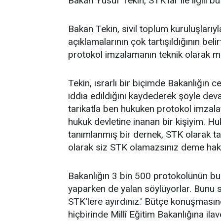
Bakan Yusuf Tekin, STK'lar ile ilgili 
Bakan Tekin, sivil toplum kuruluşlarıyl
açıklamalarının çok tartışıldığının bel
protokol imzalamanın teknik olarak mü
Tekin, ısrarlı bir biçimde Bakanlığın c
iddia edildiğini kaydederek şöyle dev
tarikatla ben hukuken protokol imz
hukuk devletine inanan bir kişiyim. Hu
tanımlanmış bir dernek, STK olarak ta
olarak siz STK olamazsınız deme hakkı
Bakanlığın 3 bin 500 protokolünün bu
yaparken de yalan söylüyorlar. Bunu sö
STK'lere ayırdınız.' Bütçe konuşmasın
hiçbirinde Millî Eğitim Bakanlığına ila