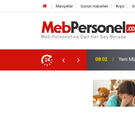
Manşetler
Günün Haberleri
Arşiv
S
iner Süresini İki Haftaya Çıkardı
24
00:18
Danışta