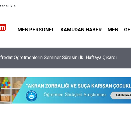
itene Ekle
MEB PERSONEL
KAMUDAN HABER
MEB
GE
y Kararı Gereği O Öğretmenlerin Ek Ders Ücretleri Artırılacak