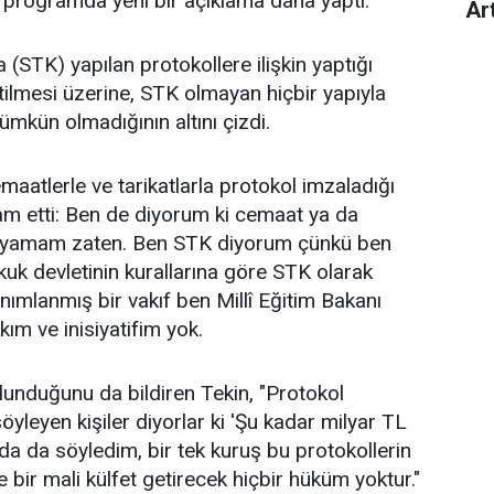
bu programda yeni bir açıklama daha yaptı.
Ar
a (STK) yapılan protokollere ilişkin yaptığı
irtilmesi üzerine, STK olmayan hiçbir yapıyla
mkün olmadığının altını çizdi.
emaatlerle ve tarikatlarla protokol imzaladığı
am etti: Ben de diyorum ki cemaat ya da
alayamam zaten. Ben STK diyorum çünkü ben
kuk devletinin kurallarına göre STK olarak
nımlanmış bir vakıf ben Millî Eğitim Bakanı
m ve inisiyatifim yok.
lunduğunu da bildiren Tekin, "Protokol
yleyen kişiler diyorlar ki 'Şu kadar milyar TL
da da söyledim, bir tek kuruş bu protokollerin
ve bir mali külfet getirecek hiçbir hüküm yoktur."