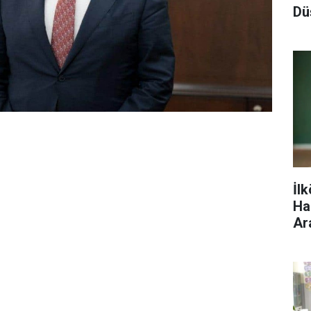
Dü
Kri
İlk
Ha
Ar