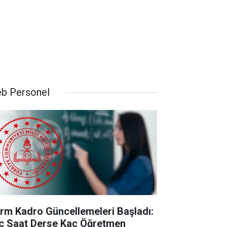
b Personel
rm Kadro Güncellemeleri Başladı:
ç Saat Derse Kaç Öğretmen