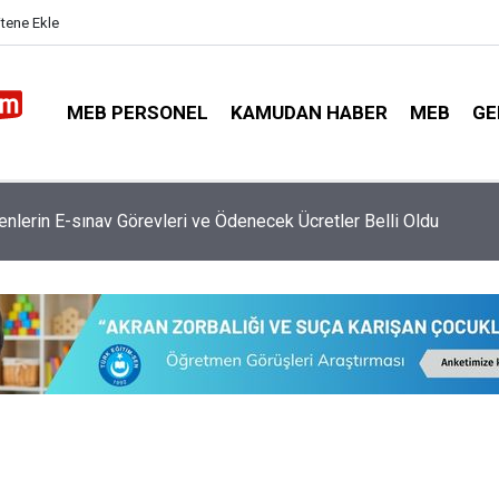
itene Ekle
MEB PERSONEL
KAMUDAN HABER
MEB
GE
retmen Atamasında Kaç Bin Kontenjan Verilecek?