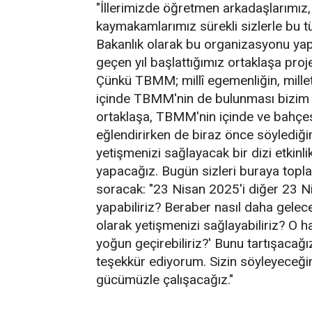
"İllerimizde öğretmen arkadaşlarımız, 
kaymakamlarımız sürekli sizlerle bu tü
Bakanlık olarak bu organizasyonu yapa
geçen yıl başlattığımız ortaklaşa p
Çünkü TBMM; millî egemenliğin, millet i
içinde TBMM'nin de bulunması bizim 
ortaklaşa, TBMM'nin içinde ve bahçes
eğlendirirken de biraz önce söylediği
yetişmenizi sağlayacak bir dizi etkinli
yapacağız. Bugün sizleri buraya topla
soracak: "23 Nisan 2025'i diğer 23 Nis
yapabiliriz? Beraber nasıl daha gelece
olarak yetişmenizi sağlayabiliriz? O 
yoğun geçirebiliriz?' Bunu tartışacağ
teşekkür ediyorum. Sizin söyleyeceğin
gücümüzle çalışacağız."