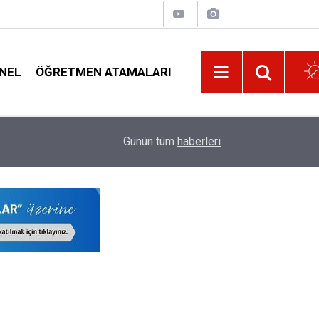
NEL
ÖĞRETMEN ATAMALARI
09:32
O İşlem Yapılmazsa Öğretmenlerin Özür Grubu Te
Günün tüm
haberleri