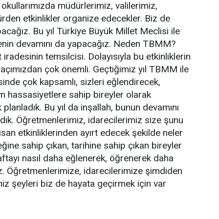
okullarımızda müdürlerimiz, valilerimiz,
rden etkinlikler organize edecekler. Biz de
cağız. Bu yıl Türkiye Büyük Millet Meclisi ile
rojenin devamını da yapacağız. Neden TBMM?
radesinin temsilcisi. Dolayısıyla bu etkinliklerin
açımızdan çok önemli. Geçtiğimiz yıl TBMM ile
inde çok kapsamlı, sizleri eğlendirecek,
m hassasiyetlere sahip bireyler olarak
k planladık. Bu yıl da inşallah, bunun devamını
dık. Öğretmenlerimiz, idarecilerimiz size şunu
an etkinliklerinden ayırt edecek şekilde neler
ğine sahip çıkan, tarihine sahip çıkan bireyler
haftayı nasıl daha eğlenerek, öğrenerek daha
ız. Öğretmenlerimize, idarecilerimize şimdiden
iz şeyleri biz de hayata geçirmek için var