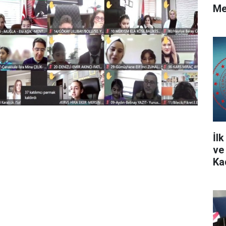
Me
İl
ve
Ka