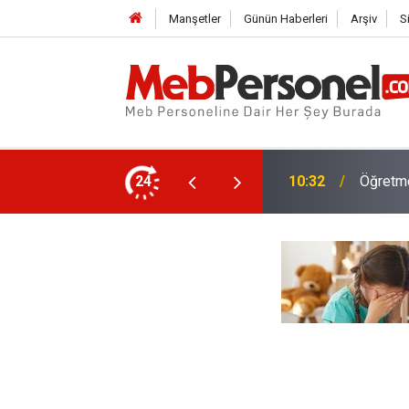
Manşetler
Günün Haberleri
Arşiv
S
 ve Ödenecek Ücretler Belli Oldu
24
10:02
Yeni Öğ