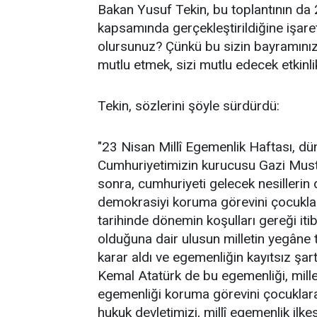
Bakan Yusuf Tekin, bu toplantının da 
kapsamında gerçekleştirildiğine işare
olursunuz? Çünkü bu sizin bayramınız, 
mutlu etmek, sizi mutlu edecek etkinli
Tekin, sözlerini şöyle sürdürdü:
"23 Nisan Millî Egemenlik Haftası, dü
Cumhuriyetimizin kurucusu Gazi Must
sonra, cumhuriyeti gelecek nesillerin
demokrasiyi koruma görevini çocuklar
tarihinde dönemin koşulları gereği itib
olduğuna dair ulusun milletin yegâne t
karar aldı ve egemenliğin kayıtsız şar
Kemal Atatürk de bu egemenliği, mille
egemenliği koruma görevini çocuklar
hukuk devletimizi, millî egemenlik ilk