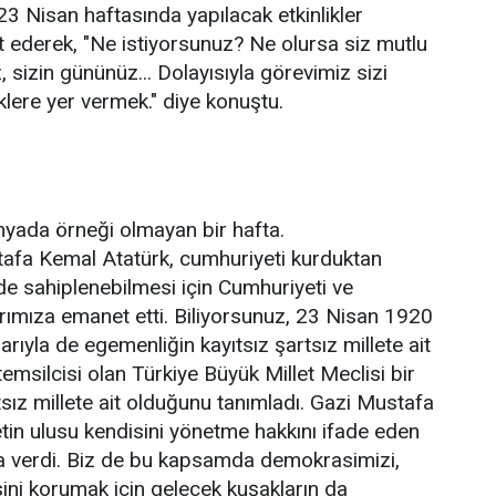
23 Nisan haftasında yapılacak etkinlikler
t ederek, "Ne istiyorsunuz? Ne olursa siz mutlu
sizin gününüz... Dolayısıyla görevimiz sizi
klere yer vermek." diye konuştu.
nyada örneği olmayan bir hafta.
afa Kemal Atatürk, cumhuriyeti kurduktan
 de sahiplenebilmesi için Cumhuriyeti ve
ımıza emanet etti. Biliyorsunuz, 23 Nisan 1920
arıyla de egemenliğin kayıtsız şartsız millete ait
emsilcisi olan Türkiye Büyük Millet Meclisi bir
tsız millete ait olduğunu tanımladı. Gazi Mustafa
tin ulusu kendisini yönetme hakkını ifade eden
a verdi. Biz de bu kapsamda demokrasimizi,
esini korumak için gelecek kuşakların da