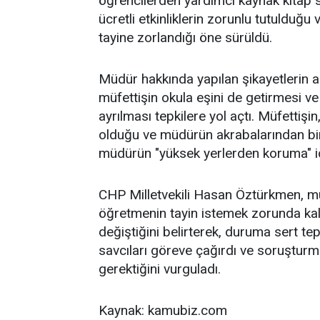
öğrencilerden yardımcı kaynak kitap sat
ücretli etkinliklerin zorunlu tutuldu
tayine zorlandığı öne sürüldü.
Müdür hakkında yapılan şikayetlerin a
müfettişin okula eşini de getirmesi v
ayrılması tepkilere yol açtı. Müfetti
olduğu ve müdürün akrabalarından birin
müdürün "yüksek yerlerden koruma" id
CHP Milletvekili Hasan Öztürkmen, mü
öğretmenin tayin istemek zorunda kald
değiştiğini belirterek, duruma sert te
savcıları göreve çağırdı ve soruştur
gerektiğini vurguladı.
Kaynak: kamubiz.com