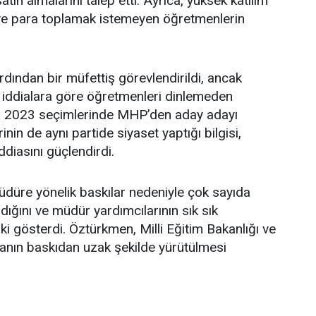
ın almalarını talep etti. Ayrıca, yüksek katılım
ğu ve para toplamak istemeyen öğretmenlerin
rdından bir müfettiş görevlendirildi, ancak
e iddialara göre öğretmenleri dinlemeden
şin, 2023 seçimlerinde MHP’den aday adayı
in de aynı partide siyaset yaptığı bilgisi,
diasını güçlendirdi.
düre yönelik baskılar nedeniyle çok sayıda
ığını ve müdür yardımcılarının sık sık
pki gösterdi. Öztürkmen, Milli Eğitim Bakanlığı ve
manın baskıdan uzak şekilde yürütülmesi