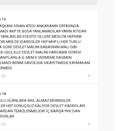
6:14
AŞKANI SİNAN ATESİ ANKARANIN ORTASINDA
MADI AKP YE BOSA YANLAMADILAR YARIN IKTIDAR
E YANLARLAR ECEVITE CILLERE MESUTA HEPSINE
IR MEB DE IDARECILER HEP MHP LI HER TURLU
 GORE DEVLET MALINI BABASININ MALI GIBI
 USULSUZ DEVLET MALINI HARCAMA GOREVI
ANITLARILA İL MEM E VERMEME RAGMEN
LMADI BENIM SAVCILIGA SIKAYETIMEDE KAYMAKAM
ERMEDI
(0)
6:18
GULU OLANLARA AKIL ALMAZ MOBINGLER
LER HEP SONUÇSUZ KALIYOR DEVLET KADROLARI
 LARDAN TEMIZLENMELIDIR İÇ BARIŞA PKK DAN
RIORLAR
(0)