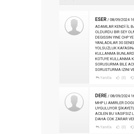
ESER
/ 08/09/2024 1
ADAMLAR KENDİ İL B
OLDURDU BIR SEY OL
DEGISSIN YINE CHP Y
YANLADILAR 30 SENED
YOLSUZLUK KAFASINA
KULLANMA BUNLARDA
KOTUYE KULLANMA K
SORUSURMA BILE ACI
SORUSTURMA IZINI V
Yanıtla
(0)
DERE
/ 08/09/2024 1
MHP LI AMIRLER DO
UYGULUYOR ŞİKAYET
ACILEN BU VASIFSIZ
DAHA COK ZARAR VE
Yanıtla
(0)