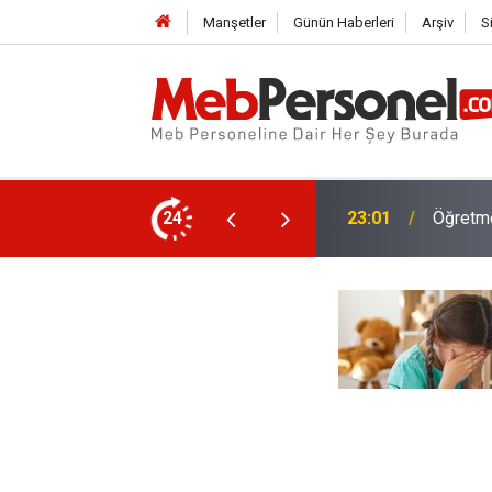
Manşetler
Günün Haberleri
Arşiv
S
LGS 202
 Diş Tedavileri Yarı Fiyatına!
24
22:32
Liseleri