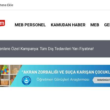
itene Ekle
MEB PERSONEL
KAMUDAN HABER
MEB
GE
6 İstatistiklerine Göre En Yüksek Puanlarla Öğrenci Alan Mesle
 Açıklandı