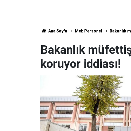
Ana Sayfa
Meb Personel
Bakanlık m
Bakanlık müfetti
koruyor iddiası!