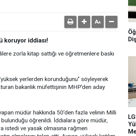
Öğ
Diş
 koruyor iddiası!
ilere zorla kitap sattığı ve öğretmenlere baskı
"yüksek yerlerden korunduğunu" söyleyerek
şturan bakanlık müfettişinin MHP’den aday
apan müdür hakkında 50’den fazla velinin Milli
LG
 bulunduğu öğrenildi. İddialara göre müdür,
Yü
para istedi ve yasak olmasına rağmen
Me