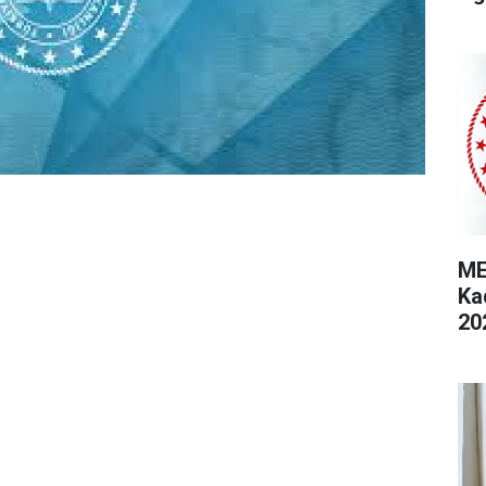
ME
Ka
20