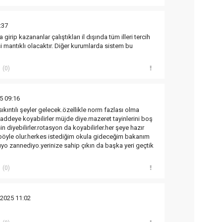
:37
 girip kazananlar çalıştıkları il dışında tüm illeri tercih
i mantıklı olacaktır. Diğer kurumlarda sistem bu
(0)
5 09:16
ıkıntılı şeyler gelecek.özellikle norm fazlası olma
deye koyabilirler müjde diye.mazeret tayinlerini boş
in diyebilirler.rotasyon da koyabilirler.her şeye hazır
böyle olur.herkes istediğim okula gideceğim bakanım
ıyo zannediyo.yerinize sahip çıkın da başka yeri geçtik
(0)
/2025 11:02