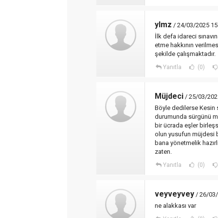
ylmz
/ 24/03/2025 15
İlk defa idareci sınavına
etme hakkının verilmes
şekilde çalışmaktadır.
Yanıtla
(0)
Müjdeci
/ 25/03/202
Böyle dedilerse Kesin s
durumunda sürgünü mad
bir ücrada eşler birleşs
olun yusufun müjdesi 
bana yönetmelik hazırl
zaten.
Yanıtla
(0)
veyveyvey
/ 26/03
ne alakkası var