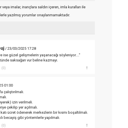
veya imalar, inançlara saldırı içeren, imla kuralları ile
flerle yazılmış yorumlar onaylanmamaktadır.
uj
/ 23/03/2025 17:28
öre ise güzel gelişmelerin yaşanacağı söyleniyor...."
tünde saksağan vur beline kazmayı.
(0)
25 01:00
 çalıştırılmalı.
malı.
yerek) izin verilmeli.
iye çekilip yer açılmalı.
katı ücret ödenerek merkezlerin bir kısmı boşaltılmalı.
ıklı becayiş gibi yöntemlerle yapılmalı.
(0)