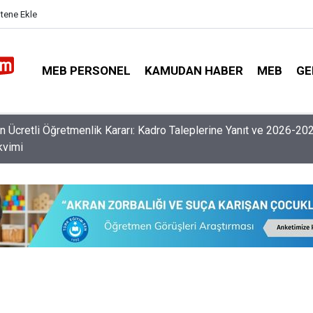
itene Ekle
MEB PERSONEL
KAMUDAN HABER
MEB
GE
nlerin Özür Grubu İller Arası Muhtemel İl Emri Atama Tarihleri