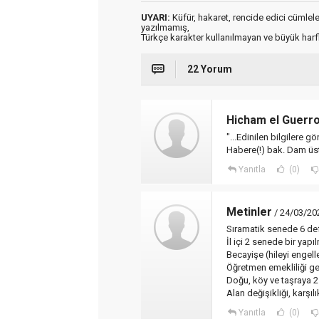
UYARI:
Küfür, hakaret, rencide edici cümleler 
yazılmamış,
Türkçe karakter kullanılmayan ve büyük har
22 Yorum
Hicham el Guerro
"...Edinilen bilgilere g
Habere(!) bak. Dam üs
Yanıtla
(0)
Metinler
/ 24/03/20
Sıramatik senede 6 defa
İl içi 2 senede bir yapıl
Becayişe (hileyi engelle
Öğretmen emekliliği ger
Doğu, köy ve taşraya 2 
Alan değişikliği, karşıl
Yanıtla
(0)