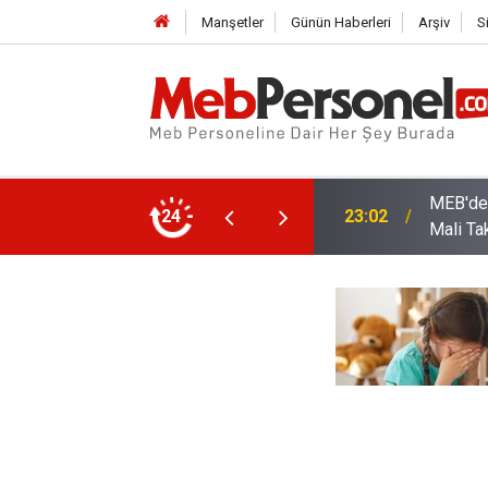
Manşetler
Günün Haberleri
Arşiv
S
arı: Kadro Taleplerine Yanıt ve 2026-2027
24
22:32
Öğretme