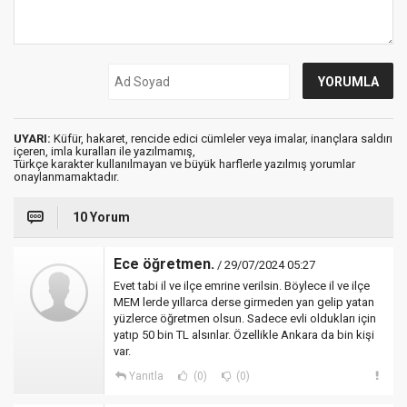
UYARI:
Küfür, hakaret, rencide edici cümleler veya imalar, inançlara saldırı
içeren, imla kuralları ile yazılmamış,
Türkçe karakter kullanılmayan ve büyük harflerle yazılmış yorumlar
onaylanmamaktadır.
10 Yorum
Ece öğretmen.
/ 29/07/2024 05:27
Evet tabi il ve ilçe emrine verilsin. Böylece il ve ilçe
MEM lerde yıllarca derse girmeden yan gelip yatan
yüzlerce öğretmen olsun. Sadece evli oldukları için
yatıp 50 bin TL alsınlar. Özellikle Ankara da bin kişi
var.
Yanıtla
(0)
(0)