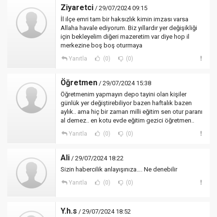
Ziyaretci
/ 29/07/2024 09:15
İl ilçe emri tam bir haksızlık kimin imzası varsa
Allaha havale ediyorum. Biz yıllardır yer değişikliği
için bekleyelim diğeri mazeretim var diye hop il
merkezine boş boş oturmaya
Yanıtla
(0)
(0)
Öğretmen
/ 29/07/2024 15:38
Öğretmenim yapmayın depo tayini olan kişiler
günlük yer değiştirebiliyor bazen haftalık bazen
aylık.. ama hiç bir zaman milli eğitim sen otur paranı
al demez.. en kotu evde eğitim gezici öğretmen..
Yanıtla
(0)
(0)
Ali
/ 29/07/2024 18:22
Sizin habercilik anlayışınıza…. Ne denebilir
Yanıtla
(0)
(0)
Y.h.s
/ 29/07/2024 18:52