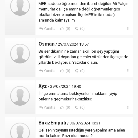
MEB sadece öğretmen den ibaret değildir Ali Yalçın
memurlar da ilçe emrine değil öğretmenler gibi
okullar bizede açılsın. İlçe MEB'in iki dudağı
arasında kalmayalım
Yanıtla
(0)
(0)
Osman
/ 29/07/2024 18:57
Bu sendikanın ne zaman akıllı bir şey yaptığını
gördünüz. İl dışından gelenler yüzünden ilçe içinde
yıllardır bekliyoruz. Yazıklar olsun.
Yanıtla
(0)
(0)
Xyz
/ 29/07/2024 19:40
İl ilçe emri atama bekleyenlerin haklarını yiyip
önlerine geçmektir haksızlıktır.
Yanıtla
(0)
(0)
BirazEmpati
/ 30/07/2024 13:31
Gel senin tayinini istediğin yere yapalım ama ailen
orada kalsın. Razı olur musun?