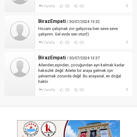
Yanıtla
(0)
(0)
BirazEmpati
/ 30/07/2024 13:32
Hocam çalışmak zor geliyorsa ben seve seve
çalışırım. Gel evde sen otur(!)
Yanıtla
(0)
(0)
BirazEmpati
/ 30/07/2024 13:37
Ailenden,eşinden, çocuğundan ayrı kalmak kadar
haksızlık değil. Aileler bir araya gelmek için
yalvarmak zorunda değil. Bu anayasal, en doğal
haktır.
Yanıtla
(0)
(0)