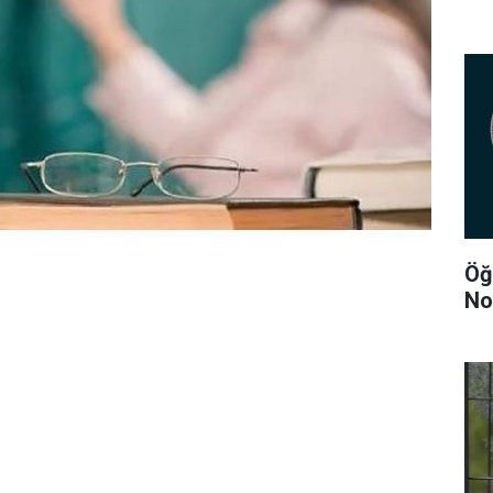
Öğ
No