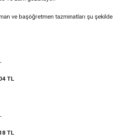
an ve başöğretmen tazminatları şu şekilde
L
04 TL
L
18 TL