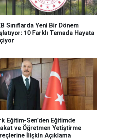
B Sınıflarda Yeni Bir Dönem
şlatıyor: 10 Farklı Temada Hayata
çiyor
rk Eğitim-Sen’den Eğitimde
yakat ve Öğretmen Yetiştirme
reçlerine İlişkin Açıklama