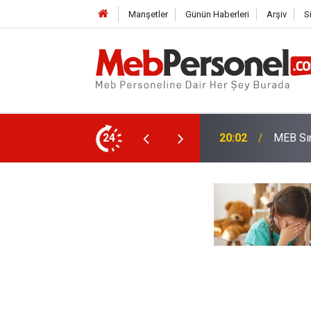
Manşetler
Günün Haberleri
Arşiv
S
aşlatıyor: 10 Farklı Temada Hayata Geçiyor
24
19:32
O Öğre