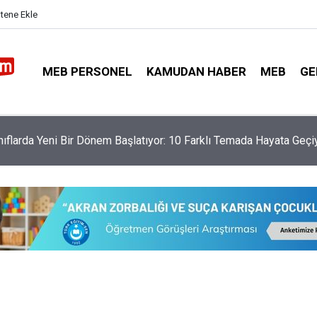
itene Ekle
MEB PERSONEL
KAMUDAN HABER
MEB
GE
tmenlere Ayda 4.380 TL Fazladan Ek Ders Ödenecek