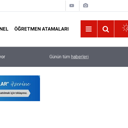
NEL
ÖĞRETMEN ATAMALARI
Türk Eğitim-Sen’den Eğitimde Liyakat ve Öğretm
19:02
Günün tüm
haberleri
İlişkin Açıklama