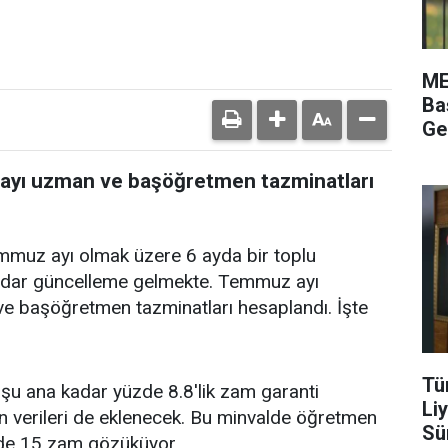
ME
Ba
Ge
ayı uzman ve başöğretmen tazminatları
muz ayı olmak üzere 6 ayda bir toplu
adar güncelleme gelmekte. Temmuz ayı
ve başöğretmen tazminatları hesaplandı. İşte
Tü
e şu ana kadar yüzde 8.8'lik zam garanti
Li
n verileri de eklenecek. Bu minvalde öğretmen
Sü
de 15 zam gözüküyor.