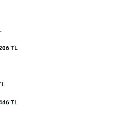
L
206 TL
TL
446 TL