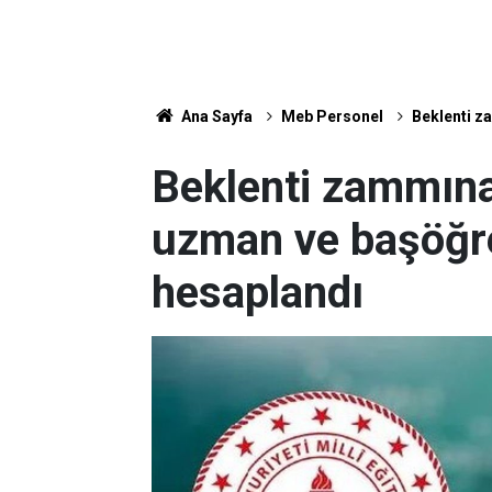
Ana Sayfa
Meb Personel
Beklenti z
Beklenti zammın
uzman ve başöğr
hesaplandı