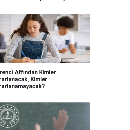
renci Affından Kimler
rarlanacak, Kimler
rarlanamayacak?