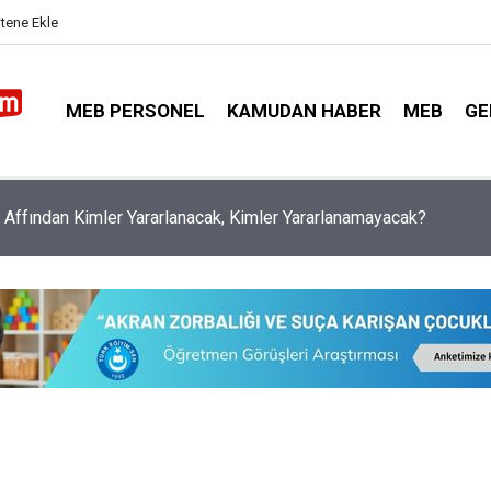
itene Ekle
MEB PERSONEL
KAMUDAN HABER
MEB
GE
timde Adrese Bakılmaksızın Nakil Başvurusu Yapılabilecek Durum
i