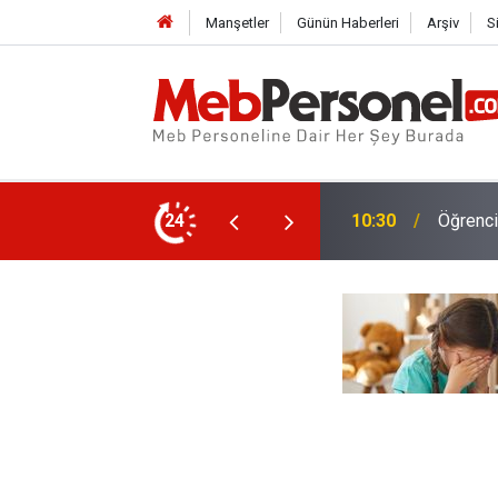
Manşetler
Günün Haberleri
Arşiv
S
İlköğre
nacak, Kimler Yararlanamayacak?
24
10:01
Netleşt