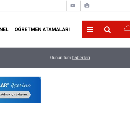
NEL
ÖĞRETMEN ATAMALARI
lar
09:01
Milli Eğitim Bakanı Yusuf Tekin'den Serbest Kıy
Günün tüm
haberleri