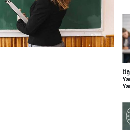
Öğ
Ya
Ya