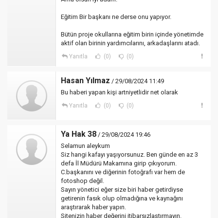
Eğitim Bir başkanı ne derse onu yapıyor.
Bütün proje okullarına eğitim birin içinde yönetimde
aktif olan birinin yardımcılarını, arkadaşlarını atadı.
Yanıtla
(0)
(0)
Hasan Yılmaz
/ 29/08/2024 11:49
Bu haberi yapan kişi artniyetlidir net olarak
Yanıtla
(0)
(0)
Ya Hak 38
/ 29/08/2024 19:46
Selamun aleykum
Siz hangi kafayı yaşıyorsunuz. Ben günde en az 3
defa İl Müdürü Makamına girip çıkıyorum.
C.başkanını ve diğerinin fotoğrafı var hem de
fotoshop değil.
Sayın yönetici eğer size biri haber getirdiyse
getirenin fasık olup olmadığına ve kaynağını
araştırarak haber yapın.
Sitenizin haber değerini itibarsızlaştırmayın.