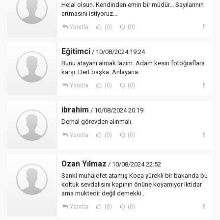
Helal olsun. Kendinden emin bir müdür... Sayılarının
artmasını istiyoruz...
Yanıtla
(0)
(0)
Eğitimci
/ 10/08/2024 19:24
Bunu atayanı almak lazım. Adam kesin fotoğraflara
karşı. Dert başka. Anlayana.
Yanıtla
(0)
(0)
ibrahim
/ 10/08/2024 20:19
Derhal görevden alınmalı.
Yanıtla
(0)
(0)
Ozan Yılmaz
/ 10/08/2024 22:52
Sanki muhalefet atamış Koca yürekli bir bakanda bu
koltuk sevdalısını kapının önüne koyamıyor iktidar
ama muktedir değil demekki..
Yanıtla
(0)
(0)