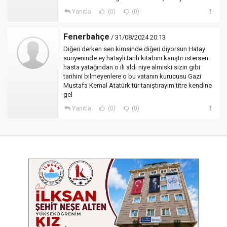
Yanıtla
(0)
(0)
Fenerbahçe
/ 31/08/2024 20:13
Diğeri derken sen kimsinde diğeri diyorsun Hatay
suriyeninde ey hatayli tarih kitabını karıştır istersen
hasta yatağından o ili aldı niye almiski sizin gibi
tarihini bilmeyenlere o bu vatanın kurucusu Gazi
Mustafa Kemal Atatürk tür tanıştırayım titre kendine
gel
Yanıtla
(0)
(0)