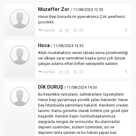
Muzaffer Zor
/ 11/08/2024 12:53
Harun Beyı bununla mı yıyeceksınız.Çok şerefsınız
çoookkk
Yanıtla
(0)
(0)
Hoca
/ 11/08/2024 13:33
Allah mustahakiniz versin tabela asma yönetmenliği
var ülkeye zarar vermekten başka işiniz yok dürüst
çalışan adama eften biften sebeplerle saldırın
Yanıtla
(0)
(0)
DİK DURUŞ
/ 11/08/2024 14:30
Bu kesinlikle rantçıların, sahtekarların rüşvetçilerin
Harun beyi yıpratmaya yönelik yalan haberidir. Harun
bey İstanbulda yatırımlara bakardı. Kendisini oradan
tanırım. Kamu görevlisi olarak birlikte çok güzel işler
başardık. Kendisi Sayın Cumhurbaşkanımıza
saygısıda sevgisi de sonsuzdur. Bu utanmazlar
deprem üzerinden, acıların üzerinden, acı ve
depremi ranta çeviren ve bu haberi yapan kan