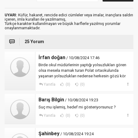
UYARI:
Küfür, hakaret, rencide edici cümleler veya imalar, inançlara saldırı
içeren, imla kuralları ile yazılmamış,
Türkçe karakter kullanılmayan ve büyük harflerle yazılmış yorumlar
onaylanmamaktadır.
25 Yorum
İrfan doğan
/ 10/08/2024 17:46
Birde okul müdürlerinin yaptığı yolsuzlukları gören
olsa mesela mamak turan Polat ortaokulunda
yaşanan yolsuzlukları nedense herkesin gözü kör
Yanıtla
(0)
(0)
Barış Bilgin
/ 10/08/2024 19:23
Suç mu işlemiş, hedef mi gösteriyorsunuz ?
Yanıtla
(0)
(0)
Şahinbey
/ 10/08/2024 19:24