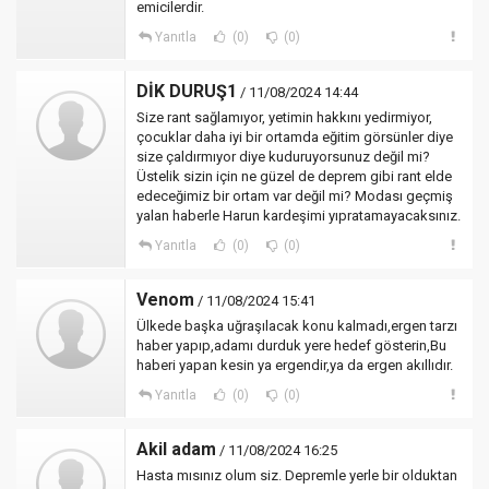
emicilerdir.
Yanıtla
(0)
(0)
DİK DURUŞ1
/ 11/08/2024 14:44
Size rant sağlamıyor, yetimin hakkını yedirmiyor,
çocuklar daha iyi bir ortamda eğitim görsünler diye
size çaldırmıyor diye kuduruyorsunuz değil mi?
Üstelik sizin için ne güzel de deprem gibi rant elde
edeceğimiz bir ortam var değil mi? Modası geçmiş
yalan haberle Harun kardeşimi yıpratamayacaksınız.
Yanıtla
(0)
(0)
Venom
/ 11/08/2024 15:41
Ülkede başka uğraşılacak konu kalmadı,ergen tarzı
haber yapıp,adamı durduk yere hedef gösterin,Bu
haberi yapan kesin ya ergendir,ya da ergen akıllıdır.
Yanıtla
(0)
(0)
Akil adam
/ 11/08/2024 16:25
Hasta mısınız olum siz. Depremle yerle bir olduktan