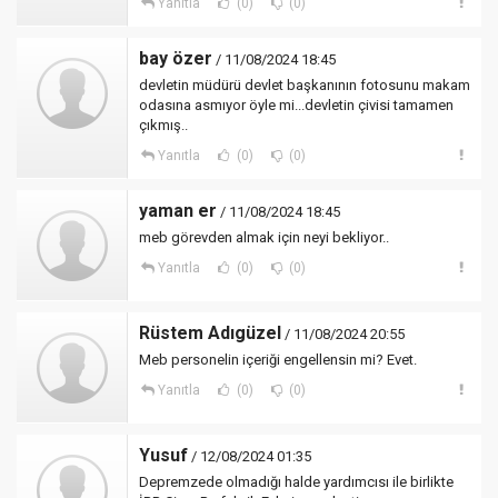
Yanıtla
(0)
(0)
bay özer
/ 11/08/2024 18:45
devletin müdürü devlet başkanının fotosunu makam
odasına asmıyor öyle mi...devletin çivisi tamamen
çıkmış..
Yanıtla
(0)
(0)
yaman er
/ 11/08/2024 18:45
meb görevden almak için neyi bekliyor..
Yanıtla
(0)
(0)
Rüstem Adıgüzel
/ 11/08/2024 20:55
Meb personelin içeriği engellensin mi? Evet.
Yanıtla
(0)
(0)
Yusuf
/ 12/08/2024 01:35
Depremzede olmadığı halde yardımcısı ile birlikte