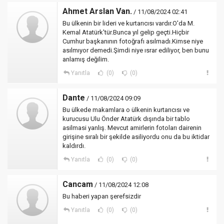
Ahmet Arslan Van.
/ 11/08/2024 02:41
Bu ülkenin bir lideri ve kurtarıcısı vardır.O'da M.
Kemal Atatürk'tür.Bunca yıl gelip geçti.Hiçbir
Cumhur başkanının fotoğrafı asılmadı.Kimse niye
asılmıyor demedi.Şimdi niye ısrar ediliyor, ben bunu
anlamış değilim.
Yanıtla
(0)
(0)
Dante
/ 11/08/2024 09:09
Bu ülkede makamlara o ülkenin kurtarıcısı ve
kurucusu Ulu Önder Atatürk dışında bir tablo
asilmasi yanlış. Mevcut amirlerin fotoları dairenin
girişine sıralı bir şekilde asiliyordu onu da bu iktidar
kaldırdı.
Yanıtla
(0)
(0)
Cancam
/ 11/08/2024 12:08
Bu haberi yapan şerefsizdir
Yanıtla
(0)
(0)