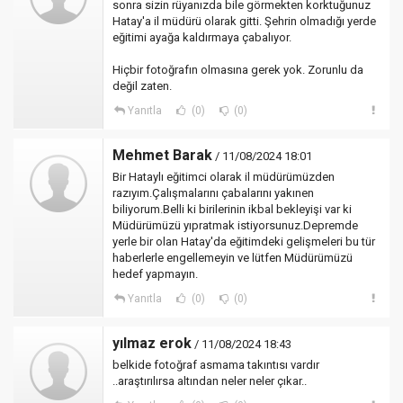
sonra sizin rüyanızda bile görmekten korktuğunuz
Hatay'a il müdürü olarak gitti. Şehrin olmadığı yerde
eğitimi ayağa kaldırmaya çabalıyor.
Hiçbir fotoğrafın olmasına gerek yok. Zorunlu da
değil zaten.
Yanıtla
(0)
(0)
Mehmet Barak
/ 11/08/2024 18:01
Bir Hataylı eğitimci olarak il müdürümüzden
razıyım.Çalışmalarını çabalarını yakınen
biliyorum.Belli ki birilerinin ikbal bekleyişi var ki
Müdürümüzü yıpratmak istiyorsunuz.Depremde
yerle bir olan Hatay'da eğitimdeki gelişmeleri bu tür
haberlerle engellemeyin ve lütfen Müdürümüzü
hedef yapmayın.
Yanıtla
(0)
(0)
yılmaz erok
/ 11/08/2024 18:43
belkide fotoğraf asmama takıntısı vardır
..araştırılırsa altından neler neler çıkar..