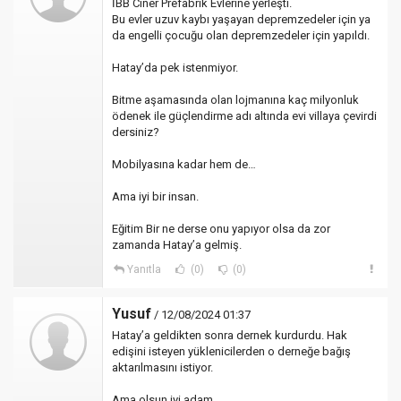
İBB Ciner Prefabrik Evlerine yerleşti.
Bu evler uzuv kaybı yaşayan depremzedeler için ya
da engelli çocuğu olan depremzedeler için yapıldı.
Hatay’da pek istenmiyor.
Bitme aşamasında olan lojmanına kaç milyonluk
ödenek ile güçlendirme adı altında evi villaya çevirdi
dersiniz?
Mobilyasına kadar hem de…
Ama iyi bir insan.
Eğitim Bir ne derse onu yapıyor olsa da zor
zamanda Hatay’a gelmiş.
Yanıtla
(0)
(0)
Yusuf
/ 12/08/2024 01:37
Hatay’a geldikten sonra dernek kurdurdu. Hak
edişini isteyen yüklenicilerden o derneğe bağış
aktarılmasını istiyor.
Ama olsun iyi adam.