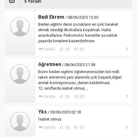
5 Yorum
Badi Ekrem
/ 08/06/2025 15:30
Beden eğitimi dersi çocukların en çok hareket
etmek istediği ilkokullara koyulmalı. Hatta
anaokullarina. Psikomotor beceriler çocukluk
yaşında bireylere kazandırılması
Yanıtla
(0)
(0)
öğretmen
/ 08/06/2025 21:38
Bizim beden egitimi öğretmenimizden biri milli
takım antrenörü yani alaninda çok başarılı,diğeri
emlak komisyoncusu ,dersin kaldırılması
12..sınıflarda isabet olmuş. ,
Yanıtla
(0)
(0)
Yks
/ 09/06/2025 02:18
İsabet olmuş
Yanıtla
(0)
(0)