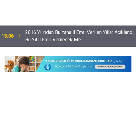
,
Risk Grubundaki 9 Bin 842 Çocuk; Sanata ve Spora
14:28
Yönlendirildi