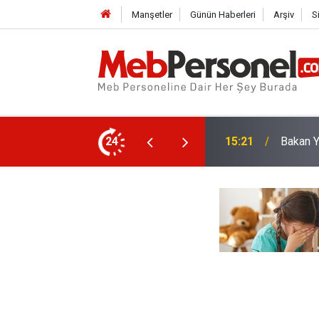
Manşetler
Günün Haberleri
Arşiv
S
enlere Kötü Haber!
24
14:38
Öğretme