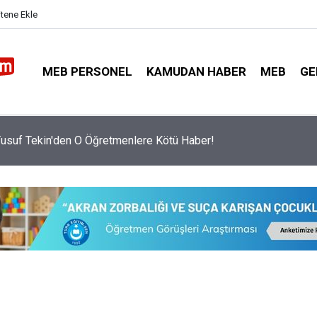
itene Ekle
MEB PERSONEL
KAMUDAN HABER
MEB
GE
nlerin İl Dışı Özür Grubu Tercih Ekranı Saat Kaçta Açılacak?