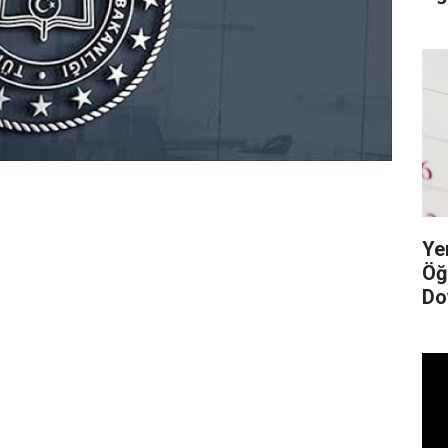
Ye
Öğ
Do
Li