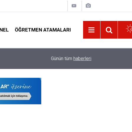
NEL
ÖĞRETMEN ATAMALARI
14:11
O Öğretmenlere 15 Ağustos'ta Ek Ödeme Yapıla
Günün tüm
haberleri