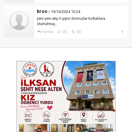
broo
/ 19/10/2024 10:24
yeni yeni akp li yiyici domuzlar koltuklara
oturtulmuş..
Yanıtla
(0)
(0)