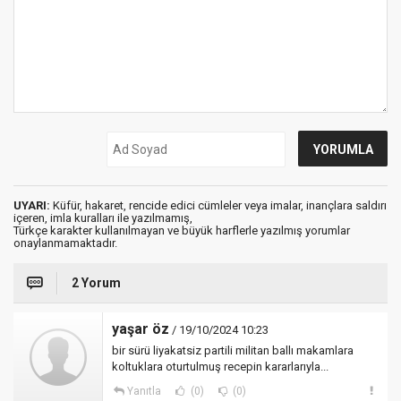
UYARI:
Küfür, hakaret, rencide edici cümleler veya imalar, inançlara saldırı
içeren, imla kuralları ile yazılmamış,
Türkçe karakter kullanılmayan ve büyük harflerle yazılmış yorumlar
onaylanmamaktadır.
2 Yorum
yaşar öz
/ 19/10/2024 10:23
bir sürü liyakatsiz partili militan ballı makamlara
koltuklara oturtulmuş recepin kararlarıyla...
Yanıtla
(0)
(0)