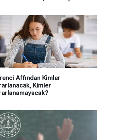
renci Affından Kimler
rarlanacak, Kimler
rarlanamayacak?