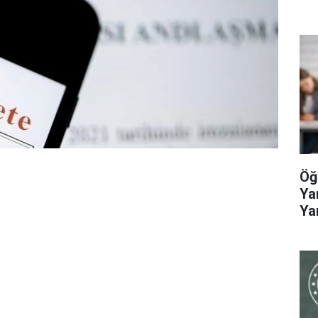
Öğ
Ya
Ya