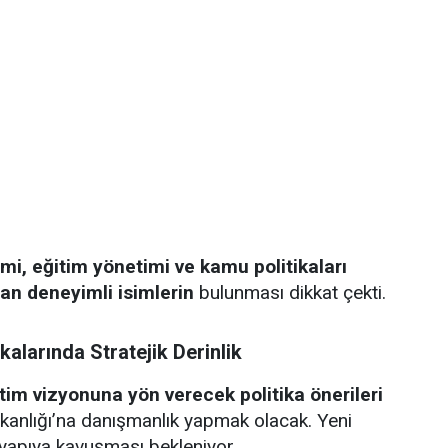
i, eğitim yönetimi ve kamu politikaları
pan deneyimli isimlerin
bulunması dikkat çekti.
alarında Stratejik Derinlik
itim vizyonuna yön verecek politika önerileri
anlığı’na danışmanlık yapmak olacak. Yeni
r yapıya kavuşması bekleniyor.