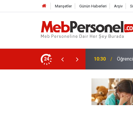
Manşetler
Günün Haberleri
Arşiv
S
İlköğre
nacak, Kimler Yararlanamayacak?
24
10:01
Netleşt