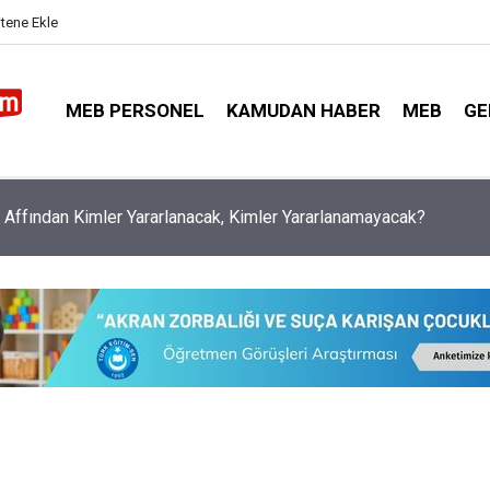
itene Ekle
MEB PERSONEL
KAMUDAN HABER
MEB
GE
timde Adrese Bakılmaksızın Nakil Başvurusu Yapılabilecek Durum
i