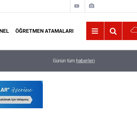
NEL
ÖĞRETMEN ATAMALARI
lar
09:01
Milli Eğitim Bakanı Yusuf Tekin'den Serbest Kıy
Günün tüm
haberleri