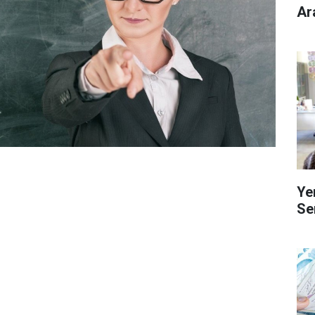
Ar
Ye
Se