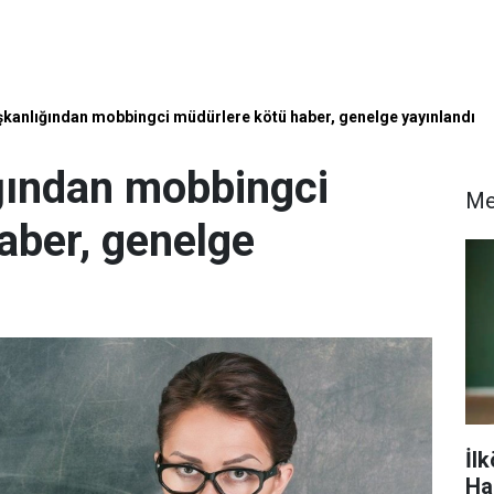
anlığından mobbingci müdürlere kötü haber, genelge yayınlandı
ından mobbingci
Me
aber, genelge
İlk
Ha