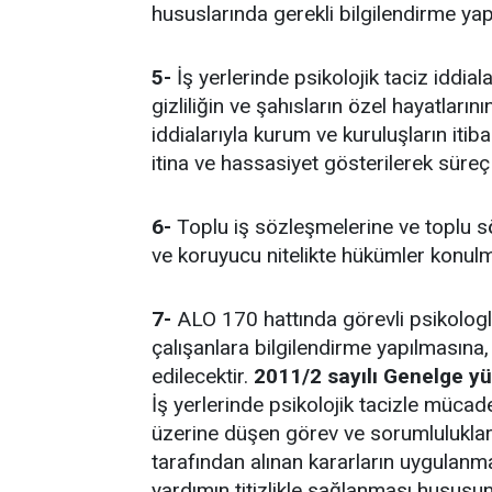
hususlarında gerekli bilgilendirme yapı
5-
İş yerlerinde psikolojik taciz iddia
gizliliğin ve şahısların özel hayatları
iddialarıyla kurum ve kuruluşların iti
itina ve hassasiyet gösterilerek süreç i
6-
Toplu iş sözleşmelerine ve toplu s
ve koruyucu nitelikte hükümler konulm
7-
ALO 170 hattında görevli psikologla
çalışanlara bilgilendirme yapılmasına
edilecektir.
2011/2 sayılı Genelge yür
İş yerlerinde psikolojik tacizle müca
üzerine düşen görev ve sorumlulukları
tarafından alınan kararların uygulanmas
yardımın titizlikle sağlanması hususund