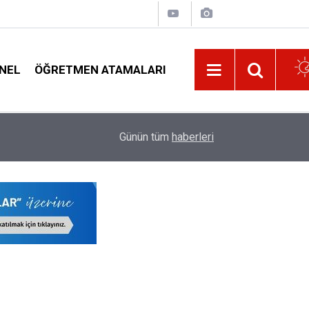
NEL
ÖĞRETMEN ATAMALARI
1. Sınıf ve Anaokullarında Yeni Dönem: Uyum Ha
23:01
Günün tüm
haberleri
Sürece Nasıl Katılacak?