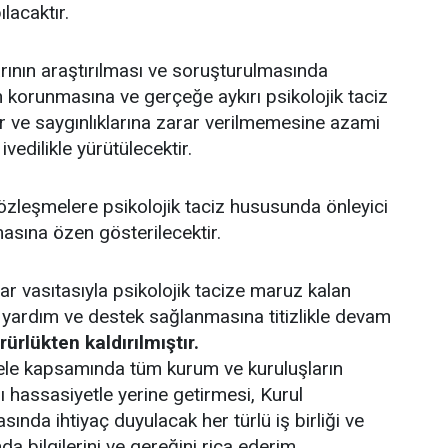
lacaktır.
larının araştırılması ve soruşturulmasında
nın korunmasına ve gerçeğe aykırı psikolojik taciz
bar ve saygınlıklarına zarar verilmemesine azami
vedilikle yürütülecektir.
özleşmelere psikolojik taciz hususunda önleyici
asına özen gösterilecektir.
r vasıtasıyla psikolojik tacize maruz kalan
, yardım ve destek sağlanmasına titizlikle devam
ürlükten kaldırılmıştır.
dele kapsamında tüm kurum ve kuruluşların
 hassasiyetle yerine getirmesi, Kurul
ında ihtiyaç duyulacak her türlü iş birliği ve
a bilgilerini ve gereğini rica ederim.