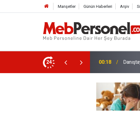
Manşetler
Günün Haberleri
Arşiv
S
nlerin Ek Ders Ücretleri Artırılacak
24
23:34
Bakan T