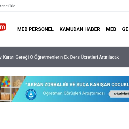
itene Ekle
MEB PERSONEL
KAMUDAN HABER
MEB
GE
ekin Açıkladı, YKS'de Sistem Değil Sorular Değişecek