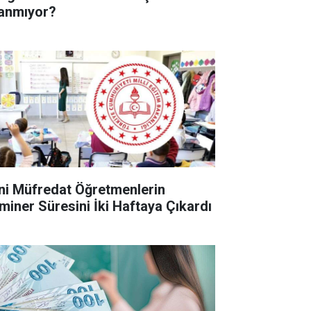
anmıyor?
ni Müfredat Öğretmenlerin
miner Süresini İki Haftaya Çıkardı