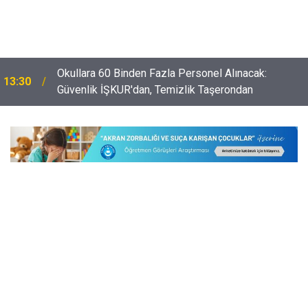
Milli Eğitim Bakanı Yusuf Tekin'den Üniversite
12:02
Tercihi Yapacak Öğrencilere Taktikler