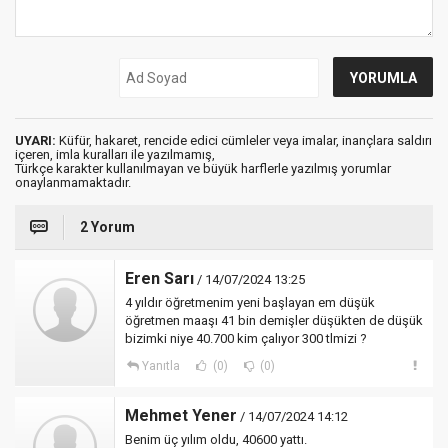
UYARI:
Küfür, hakaret, rencide edici cümleler veya imalar, inançlara saldırı
içeren, imla kuralları ile yazılmamış,
Türkçe karakter kullanılmayan ve büyük harflerle yazılmış yorumlar
onaylanmamaktadır.
2 Yorum
Eren Sarı
/ 14/07/2024 13:25
4 yıldır öğretmenim yeni başlayan em düşük
öğretmen maaşı 41 bin demişler düşükten de düşük
bizimki niye 40.700 kim çalıyor 300 tlmizi ?
Yanıtla
(0)
(0)
Mehmet Yener
/ 14/07/2024 14:12
Benim üç yılım oldu, 40600 yattı.