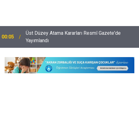
Çocuğu Olan Öğretmenlere Sene Başı Seminerleri
23:54
İçin Kötü Haber