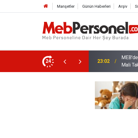
Manşetler
Günün Haberleri
Arşiv
S
arı: Kadro Taleplerine Yanıt ve 2026-2027
24
22:32
Öğretme