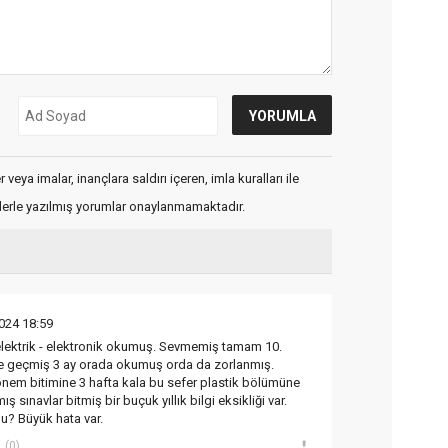
veya imalar, inançlara saldırı içeren, imla kuralları ile
flerle yazılmış yorumlar onaylanmamaktadır.
024 18:59
ı elektrik - elektronik okumuş. Sevmemiş tamam 10.
ime geçmiş 3 ay orada okumuş orda da zorlanmış.
önem bitimine 3 hafta kala bu sefer plastik bölümüne
ış sınavlar bitmiş bir buçuk yıllık bilgi eksikliği var.
mu? Büyük hata var.
(0)