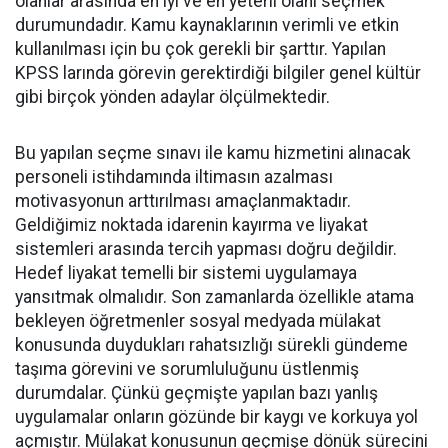
olanlar arasında en iyi ve en yeterli olanı seçmek
durumundadır. Kamu kaynaklarının verimli ve etkin
kullanılması için bu çok gerekli bir şarttır. Yapılan
KPSS larında görevin gerektirdiği bilgiler genel kültür
gibi birçok yönden adaylar ölçülmektedir.
Bu yapılan seçme sınavı ile kamu hizmetini alınacak
personeli istihdamında iltimasın azalması
motivasyonun arttırılması amaçlanmaktadır.
Geldiğimiz noktada idarenin kayırma ve liyakat
sistemleri arasında tercih yapması doğru değildir.
Hedef liyakat temelli bir sistemi uygulamaya
yansıtmak olmalıdır. Son zamanlarda özellikle atama
bekleyen öğretmenler sosyal medyada mülakat
konusunda duydukları rahatsızlığı sürekli gündeme
taşıma görevini ve sorumluluğunu üstlenmiş
durumdalar. Çünkü geçmişte yapılan bazı yanlış
uygulamalar onların gözünde bir kaygı ve korkuya yol
açmıştır. Mülakat konusunun geçmişe dönük sürecini