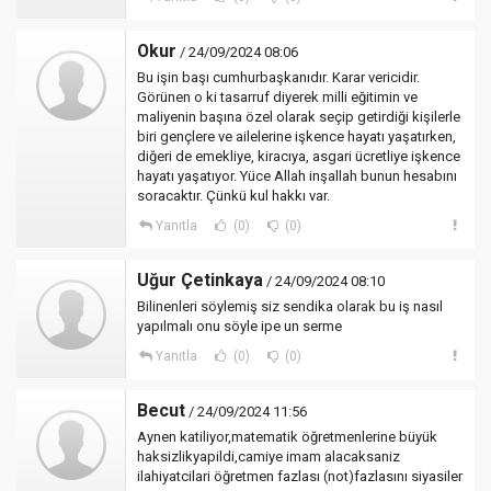
Okur
/ 24/09/2024 08:06
Bu işin başı cumhurbaşkanıdır. Karar vericidir.
Görünen o ki tasarruf diyerek milli eğitimin ve
maliyenin başına özel olarak seçip getirdiği kişilerle
biri gençlere ve ailelerine işkence hayatı yaşatırken,
diğeri de emekliye, kiracıya, asgari ücretliye işkence
hayatı yaşatıyor. Yüce Allah inşallah bunun hesabını
soracaktır. Çünkü kul hakkı var.
Yanıtla
(0)
(0)
Uğur Çetinkaya
/ 24/09/2024 08:10
Bilinenleri söylemiş siz sendika olarak bu iş nasıl
yapılmalı onu söyle ipe un serme
Yanıtla
(0)
(0)
Becut
/ 24/09/2024 11:56
Aynen katiliyor,matematik öğretmenlerine büyük
haksizlikyapildi,camiye imam alacaksaniz
ilahiyatcilari öğretmen fazlası (not)fazlasını siyasiler