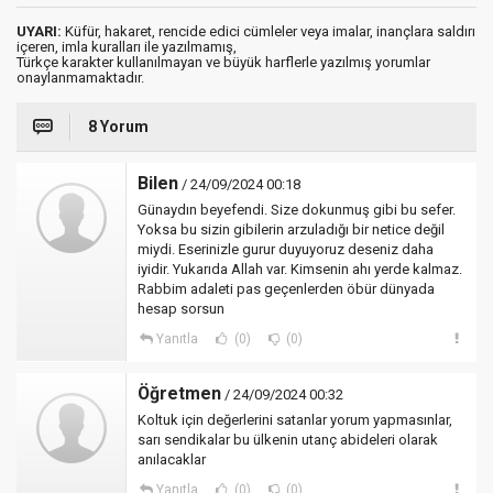
UYARI:
Küfür, hakaret, rencide edici cümleler veya imalar, inançlara saldırı
içeren, imla kuralları ile yazılmamış,
Türkçe karakter kullanılmayan ve büyük harflerle yazılmış yorumlar
onaylanmamaktadır.
8 Yorum
Bilen
/ 24/09/2024 00:18
Günaydın beyefendi. Size dokunmuş gibi bu sefer.
Yoksa bu sizin gibilerin arzuladığı bir netice değil
miydi. Eserinizle gurur duyuyoruz deseniz daha
iyidir. Yukarıda Allah var. Kimsenin ahı yerde kalmaz.
Rabbim adaleti pas geçenlerden öbür dünyada
hesap sorsun
Yanıtla
(0)
(0)
Öğretmen
/ 24/09/2024 00:32
Koltuk için değerlerini satanlar yorum yapmasınlar,
sarı sendikalar bu ülkenin utanç abideleri olarak
anılacaklar
Yanıtla
(0)
(0)