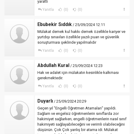
yaratti
Yanıtla
(0)
(0)
Ebubekir Sıddık
/ 25/09/2024 12:11
Mülakat demek kul hakkı demek özellikle kariyer ve
yurtdışı sınavları özellikle yazılı puan ve güvenlik
soruşturması şeklinde yapılmalıdır
Yanıtla
(0)
(0)
Abdullah Kural
/ 25/09/2024 12:23
Hak ve adalet için mülakatın kesinlikle kalkması
gerekmektedir.
Yanıtla
(0)
(0)
Duyarlı
/ 25/09/2024 20:29
Geçen yıl "Engelli Öğretmen Atamaları" yapıldı.
Sağlam ve engelsiz öğretmenlerin sınıflarda zor
hakimiyet sağlarken; engelli öğretmenlerin nasıl sınıf
hakimiyeti sağlayabileceğini ve verimli olabileceğini
düşünün. Çok Çok yanlış bir atama idi. Mülakat