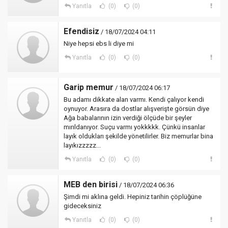
Yanıtla
(0)
(0)
Efendisiz
/ 18/07/2024 04:11
Niye hepsi ebs li diye mi
Yanıtla
(0)
(0)
Garip memur
/ 18/07/2024 06:17
Bu adamı dikkate alan varmı. Kendi çalıyor kendi
oynuyor. Arasıra da dostlar alışverişte görsün diye
Ağa babalarının izin verdiği ölçüde bir şeyler
mırıldanıyor. Suçu varmı yokkkkk. Çünkü insanlar
layık oldukları şekilde yönetilirler. Biz memurlar bina
layıkızzzzz...
Yanıtla
(0)
(0)
MEB den birisi
/ 18/07/2024 06:36
Şimdi mi aklına geldi. Hepiniz tarihin çöplüğüne
gideceksiniz
Yanıtla
(0)
(0)