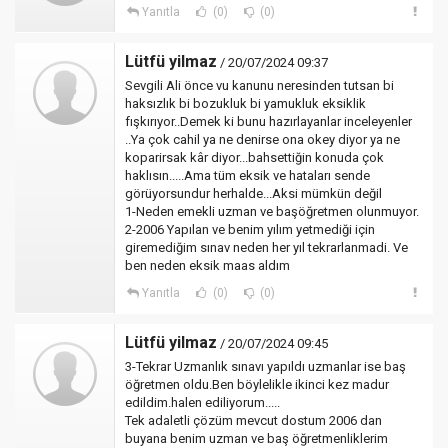
Yanıtla
(0)
(0)
Lütfü yilmaz
/ 20/07/2024 09:37
Sevgili Ali önce vu kanunu neresinden tutsan bi
haksızlık bi bozukluk bi yamukluk eksiklik
fışkırıyor..Demek ki bunu hazırlayanlar inceleyenler
..Ya çok cahil ya ne denirse ona okey diyor ya ne
koparirsak kâr diyor...bahsettiğin konuda çok
haklısın.....Ama tüm eksik ve hataları sende
görüyorsundur herhalde...Aksi mümkün değil
1-Neden emekli uzman ve başöğretmen olunmuyor.
2-2006 Yapılan ve benim yılım yetmediği için
giremediğim sınav neden her yıl tekrarlanmadi. Ve
ben neden eksik maas aldım
Yanıtla
(0)
(0)
Lütfü yilmaz
/ 20/07/2024 09:45
3-Tekrar Uzmanlık sınavı yapıldı uzmanlar ise baş
öğretmen oldu.Ben böylelikle ikinci kez madur
edildim.halen ediliyorum.....
Tek adaletli çözüm mevcut dostum 2006 dan
buyana benim uzman ve baş öğretmenliklerim