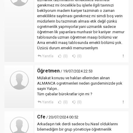
gerekmez mi öncelikle bu işlerle ilgili tavrınızi
bekliyorum madem kariyer tazminatı o zaman
emeklilikte sayılması gerekmez mi simdi boş verin
müdürlerin bu tazminatı alması etik değil çünkü
ogretmenlik yapmıyorlar.yani uzmanlık sadece
öğretmen lik yapanlara munhasir bir kariiyer .memur
tablosunda uzman öğretmen maaşı bölümü var
Ama emekli maaş tablosunda emekli bölümü yok.
Üzücü durum.emekli memursenliym
Yanıtla
(0)
(0)
Öğretmen
/ 19/07/2024 22:53
Mülakat konusu ve hakları ellerinden alınan
ALMANCA ogretmenleri neden gundeminizde yok
sayin Yalçın..
Tüm çabalar bürokratlar için mi ?
Yanıtla
(0)
(0)
Cfe
/ 20/07/2024 00:52
Arkadaşın tek derdi sadece bu.Nasıl olduklarını
bilemediğim bir grup yöneticiye öğretmenlik