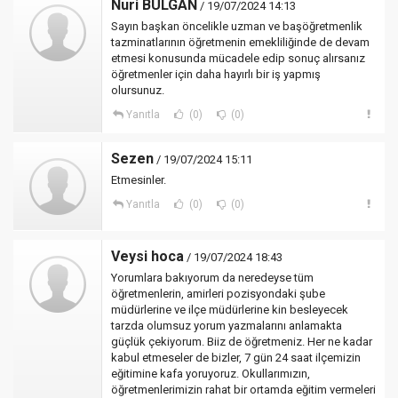
Nuri BULGAN
/ 19/07/2024 14:13
Sayın başkan öncelikle uzman ve başöğretmenlik
tazminatlarının öğretmenin emekliliğinde de devam
etmesi konusunda mücadele edip sonuç alırsanız
öğretmenler için daha hayırlı bir iş yapmış
olursunuz.
Yanıtla
(0)
(0)
Sezen
/ 19/07/2024 15:11
Etmesinler.
Yanıtla
(0)
(0)
Veysi hoca
/ 19/07/2024 18:43
Yorumlara bakıyorum da neredeyse tüm
öğretmenlerin, amirleri pozisyondaki şube
müdürlerine ve ilçe müdürlerine kin besleyecek
tarzda olumsuz yorum yazmalarını anlamakta
güçlük çekiyorum. Biiz de öğretmeniz. Her ne kadar
kabul etmeseler de bizler, 7 gün 24 saat ilçemizin
eğitimine kafa yoruyoruz. Okullarımızın,
öğretmenlerimizin rahat bir ortamda eğitim vermeleri