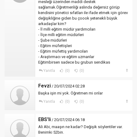
mesleği üzerinden maddi destek
sağlamak.Öğretmenliği aslında değersiz görüp
kendisini yönetici sıfatları ile ifade etmek için görev
değişikliğine giden bu çoook yetenekli büyük
arkadaşlar kim?
- İl milli eğitim müdür yardımcıları
- İlçe milli eğitim müdürleri
- Şube müdürleri
- Eğitim müfettişleri
- Eğitim müfettiş yardımcıları
- Araştırmacı ve eğitim uzmanlar
Eğitimbirsen sadece bu grubun sendikas
Yanıtla
(0)
(0)
Fevzi
/ 20/07/2024 02:28
Başka işin mi yok. Öğretmen mi onlar
Yanıtla
(0)
(0)
EBS'li
/ 20/07/2024 06:18
Ali Abi, maaşın ne kadar? Değişik söylentiler var.
Benimki 52bin.