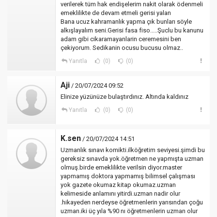
verilerek tüm hak endişelerim nakit olarak ödenmeli
emeklilikte de devam etmeli gerisi yalan
Bana ucuz kahramanlık yapma çık bunları söyle
alkışlayalım seni.Gerisi fasa fiso.....Şuclu bu kanunu
adam gibi cikaramayanlarin ceremesini ben
çekiyorum. Sedikanin ocusu bucusu olmaz..
Yanıtla
(0)
(0)
Aji
/ 20/07/2024 09:52
Elinize yüzünüze bulaştırdınız. Altında kaldınız
Yanıtla
(0)
(0)
K.sen
/ 20/07/2024 14:51
Uzmanlık sınavı komikti.ilköğretim seviyesi.şimdi bu
gereksiz sınavda yok.öğretmen ne yapmışta uzman
olmuş.birde emeklilikte verilsin diyor.master
yapmamış doktora yapmamış bilimsel çalışması
yok gazete okumaz kitap okumaz.uzman
kelimeside anlamını yitirdi.uzman nadir olur
.hikayeden nerdeyse öğretmenlerin yarısından çoğu
uzman.iki üç yıla %90 nı öğretmenlerin uzman olur