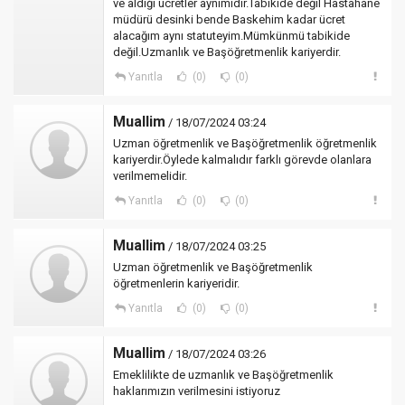
ve aldığı ücretler aynımıdır.Tabikide değil Hastahane
müdürü desinki bende Baskehim kadar ücret
alacağım aynı statuteyim.Mümkünmü tabikide
değil.Uzmanlık ve Başöğretmenlik kariyerdir.
Yanıtla
(0)
(0)
Muallim
/ 18/07/2024 03:24
Uzman öğretmenlik ve Başöğretmenlik öğretmenlik
kariyerdir.Öylede kalmalıdır farklı görevde olanlara
verilmemelidir.
Yanıtla
(0)
(0)
Muallim
/ 18/07/2024 03:25
Uzman öğretmenlik ve Başöğretmenlik
öğretmenlerin kariyeridir.
Yanıtla
(0)
(0)
Muallim
/ 18/07/2024 03:26
Emeklilikte de uzmanlık ve Başöğretmenlik
haklarımızın verilmesini istiyoruz