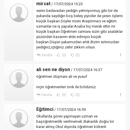
mirsat
/ 17/07/2024 15:23
senin bedavadan yediğin yetmiyormuş gibi bir de
yukarıda saydığın boş beleş yiyiciler de yesin öylemi
küçük başkan.Söyler misin Araştırmacı ve eğitim
uzmanlar ne iş yapalar.Acaba hiç merak ettin mi
küçük başkan.Öğretmen camiası sizin gibi asalaklar
yüzünden kazanım elde edmiyor küçük
başkan.Düşün yakamızdan artık.Bizim sırtımızdan
yediğniz,içtiğiniz zehir zıkkım olsun.
Yanıtla
(0)
(0)
ali sen ne diyon
/ 17/07/2024 16:37
öğretmen düşmanı ali ve yusuf.
niçin öğretmenleri ömk ile böldünüz.
Yanıtla
(0)
(0)
Eğitimci
/ 17/07/2024 16:59
Okullarda görev yapmayan uzman ve
başöğretmenlik verilmemeli ;Bakanlık doğru bir
karar almış.Okul dışında öğretmen kökenli