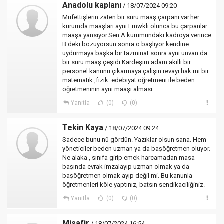
Anadolu kaplanı
/ 18/07/2024 09:20
Müfettişlerin zaten bir sürü maaş çarpanı var.her
kurumda maaşları aynı.Emwkli olunca bu çarpanlar
maaşa yansıyor.Sen A kurumundaki kadroya verince
B deki bozuyorsun sonra o başlıyor kendine
uydurmaya başka bir tazminat.sonra aynı ünvan da
bir sürü maaş çeşidi.Kardeşim adam akıllı bir
personel kanunu çıkarmaya çalışın revayı hak mı bir
matematik ,fizik .edebiyat öğretmeni ile beden
öğretmeninin aynı maaşı alması.
Yanıtla
(0)
(0)
Tekin Kaya
/ 18/07/2024 09:24
Sadece bunu nü gördün. Yazıklar olsun sana. Hem
yöneticiler beden uzman ya da başöğretmen oluyor.
Ne alaka , sınıfa girip emek harcamadan masa
başında evrak imzalayıp uzman olmak ya da
başöğretmen olmak ayıp değil mi. Bu kanunla
öğretmenleri köle yaptınız, batsın sendikaciliğiniz.
Yanıtla
(0)
(0)
Misafir
/ 18/07/2024 16:54