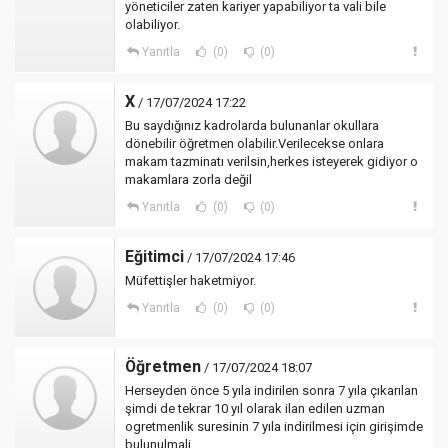
yöneticiler zaten kariyer yapabiliyor ta vali bile
olabiliyor.
Yanıtla
(0)
(0)
X
/ 17/07/2024 17:22
Bu saydığınız kadrolarda bulunanlar okullara
dönebilir öğretmen olabilir.Verilecekse onlara
makam tazminatı verilsin,herkes isteyerek gidiyor o
makamlara zorla değil
Yanıtla
(0)
(0)
Eğitimci
/ 17/07/2024 17:46
Müfettişler haketmiyor.
Yanıtla
(0)
(0)
Öğretmen
/ 17/07/2024 18:07
Herseyden önce 5 yıla indirilen sonra 7 yıla çıkarılan
şimdi de tekrar 10 yıl olarak ilan edilen uzman
ogretmenlik suresinin 7 yıla indirilmesi için girişimde
bulunulmali