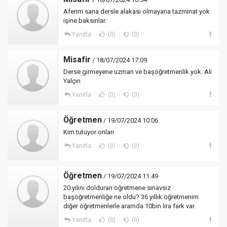
Aferim sana dersle alakası olmayana tazminat yok
işine baksınlar.
Yanıtla
(0)
(0)
Misafir
/ 18/07/2024 17:09
Derse girmeyene uzman ve başöğretmenlik yok. Ali
Yalçın
Yanıtla
(0)
(0)
Öğretmen
/ 19/07/2024 10:06
Kim tutuyor onları
Yanıtla
(0)
(0)
Öğretmen
/ 19/07/2024 11:49
20 yılını dolduran öğretmene sınavsız
başöğretmenliğe ne oldu? 36 yıllık öğretmenim
diğer öğretmenlerle aramda 10bin lira fark var.
Yanıtla
(0)
(0)