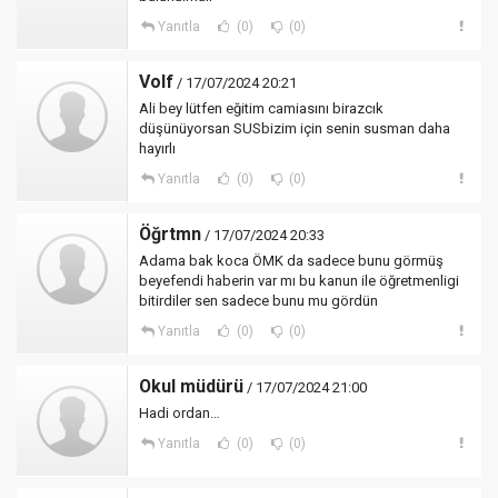
Yanıtla
(0)
(0)
Volf
/ 17/07/2024 20:21
Ali bey lütfen eğitim camiasını birazcık
düşünüyorsan SUSbizim için senin susman daha
hayırlı
Yanıtla
(0)
(0)
Öğrtmn
/ 17/07/2024 20:33
Adama bak koca ÖMK da sadece bunu görmüş
beyefendi haberin var mı bu kanun ile öğretmenligi
bitirdiler sen sadece bunu mu gördün
Yanıtla
(0)
(0)
Okul müdürü
/ 17/07/2024 21:00
Hadi ordan…
Yanıtla
(0)
(0)