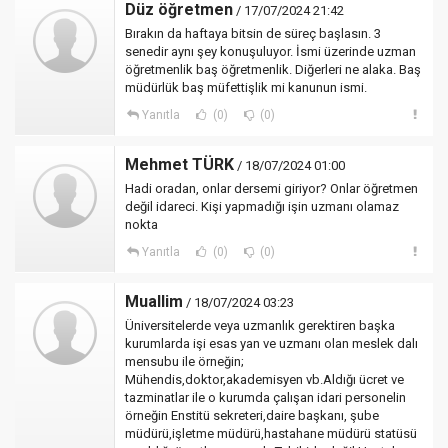
Düz öğretmen
/ 17/07/2024 21:42
Bırakın da haftaya bitsin de süreç başlasın. 3
senedir aynı şey konuşuluyor. İsmi üzerinde uzman
öğretmenlik baş öğretmenlik. Diğerleri ne alaka. Baş
müdürlük baş müfettişlik mi kanunun ismi.
Yanıtla
(0)
(0)
Mehmet TÜRK
/ 18/07/2024 01:00
Hadi oradan, onlar dersemi giriyor? Onlar öğretmen
değil idareci. Kişi yapmadığı işin uzmanı olamaz
nokta
Yanıtla
(0)
(0)
Muallim
/ 18/07/2024 03:23
Üniversitelerde veya uzmanlık gerektiren başka
kurumlarda işi esas yan ve uzmanı olan meslek dalı
mensubu ile örneğin;
Mühendis,doktor,akademisyen vb.Aldığı ücret ve
tazminatlar ile o kurumda çalışan idari personelin
örneğin Enstitü sekreteri,daire başkanı, şube
müdürü,işletme müdürü,hastahane müdürü statüsü