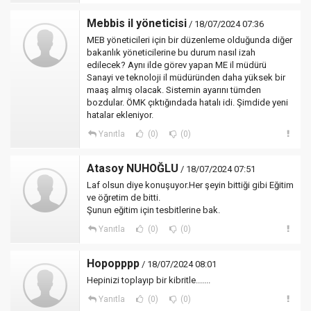
Mebbis il yöneticisi
/ 18/07/2024 07:36
MEB yöneticileri için bir düzenleme olduğunda diğer
bakanlık yöneticilerine bu durum nasıl izah
edilecek? Aynı ilde görev yapan ME il müdürü
Sanayi ve teknoloji il müdüründen daha yüksek bir
maaş almış olacak. Sistemin ayarını tümden
bozdular. ÖMK çıktığındada hatalı idi. Şimdide yeni
hatalar ekleniyor.
Yanıtla
(0)
(0)
Atasoy NUHOĞLU
/ 18/07/2024 07:51
Laf olsun diye konuşuyor.Her şeyin bittiği gibi Eğitim
ve öğretim de bitti.
Şunun eğitim için tesbitlerine bak.
Yanıtla
(0)
(0)
Hopopppp
/ 18/07/2024 08:01
Hepinizi toplayıp bir kibritle.......
Yanıtla
(0)
(0)