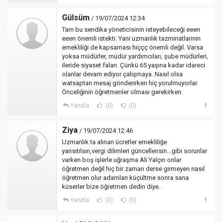
Gülsüm
/ 19/07/2024 12:34
Tam bu sendika yöneticisinin isteyebileceği eeen
eeen önemli istekti. Yani uzmanlık tazminatlarinin
emekliliği de kapsaması hiççç önemli değil. Varsa
yoksa müdürler, müdür yardımcıları, şube müdürleri,
ileride siyaset falan. Çünkü 65 yaşına kadar idareci
olanlar devam ediyor çalışmaya. Nasıl olsa
watsaptan mesaj gönderirken hiç yorulmuyorlar.
Önceliğinin öğretmenler olması gerekirken.
Yanıtla
(0)
(0)
Ziya
/ 19/07/2024 12:46
Uzmanlık ta alınan ücretler emekliliğe
yansıtılsın,vergi dilimleri güncellensin...gibi sorunlar
varken boş işlerle uğraşma Ali Yalçın onlar
öğretmen değil hiç bir zaman derse girmeyen nasıl
öğretmen olur adamları küçültme sonra sana
küserler bize öğretmen dedin diye.
Yanıtla
(0)
(0)