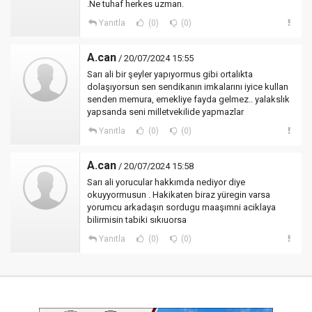
.Ne tuhaf herkes uzman.
Yanıtla
(0)
(0)
A.can
/ 20/07/2024 15:55
Sarı ali bir şeyler yapıyormus gibi ortalıkta
dolaşıyorsun sen sendikanın imkalarını iyice kullan
senden memura, emekliye fayda gelmez.. yalakslık
yapsanda seni milletvekilide yapmazlar
Yanıtla
(0)
(0)
A.can
/ 20/07/2024 15:58
Sarı ali yorucular hakkımda nediyor diye
okuyyormusun . Hakikaten biraz yüregin varsa
yorumcu arkadaşın sordugu maaşımni aciklaya
bilirmisin tabiki sıkıuorsa
Yanıtla
(0)
(0)