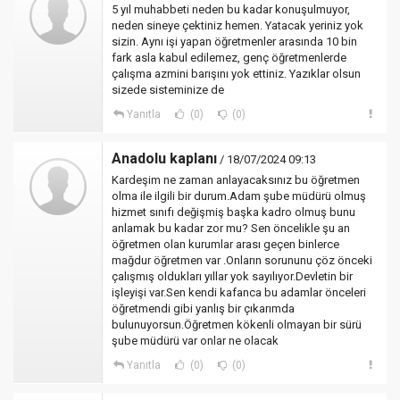
5 yıl muhabbeti neden bu kadar konuşulmuyor,
neden sineye çektiniz hemen. Yatacak yeriniz yok
sizin. Aynı işi yapan öğretmenler arasında 10 bin
fark asla kabul edilemez, genç öğretmenlerde
çalışma azmini barışını yok ettiniz. Yazıklar olsun
sizede sisteminize de
Yanıtla
(0)
(0)
Anadolu kaplanı
/ 18/07/2024 09:13
Kardeşim ne zaman anlayacaksınız bu öğretmen
olma ile ilgili bir durum.Adam şube müdürü olmuş
hizmet sınıfı değişmiş başka kadro olmuş bunu
anlamak bu kadar zor mu? Sen öncelikle şu an
öğretmen olan kurumlar arası geçen binlerce
mağdur öğretmen var .Onların sorununu çöz önceki
çalışmış oldukları yıllar yok sayılıyor.Devletin bir
işleyişi var.Sen kendi kafanca bu adamlar önceleri
öğretmendi gibi yanlış bir çıkarımda
bulunuyorsun.Öğretmen kökenli olmayan bir sürü
şube müdürü var onlar ne olacak
Yanıtla
(0)
(0)