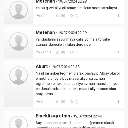
Metehan
/ 19/07/2024 22:28
Ya bu g.zekaliyi çikarnayin milletin sınırı bozuluyor
Yanıtla
(0)
(0)
Metehan
/ 19/07/2024 22:29
Yandaşlarını savunmaya çalışıyor hala torpille
atanan idarecilerin falan derdinde
Yanıtla
(0)
(0)
Akurt
/ 19/07/2024 22:38
Nasil bir asker tegmen olarak baslayip Albay oluyor
emekli olunca albay maasi alıyorsa uzman
ogretmen emekli olunca niye uzman maasi almiyor
en dusuk rutbeden emekli maasi aliyor once binu
sorgulayın
Yanıtla
(0)
(0)
Emekli ogretmn
/ 19/07/2024 22:44
Sayın başkan emekli bir uzman öğretmen olarak
uzmanlık tazminatının emeklilikte verilmesi