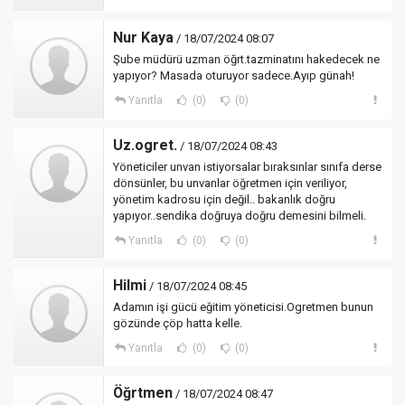
Nur Kaya
/ 18/07/2024 08:07
Şube müdürü uzman öğrt.tazminatını hakedecek ne
yapıyor? Masada oturuyor sadece.Ayıp günah!
Yanıtla
(0)
(0)
Uz.ogret.
/ 18/07/2024 08:43
Yöneticiler unvan istiyorsalar bıraksınlar sınıfa derse
dönsünler, bu unvanlar öğretmen için veriliyor,
yönetim kadrosu için değil.. bakanlık doğru
yapıyor..sendika doğruya doğru demesini bilmeli.
Yanıtla
(0)
(0)
Hilmi
/ 18/07/2024 08:45
Adamın işi gücü eğitim yöneticisi.Ogretmen bunun
gözünde çöp hatta kelle.
Yanıtla
(0)
(0)
Öğrtmen
/ 18/07/2024 08:47