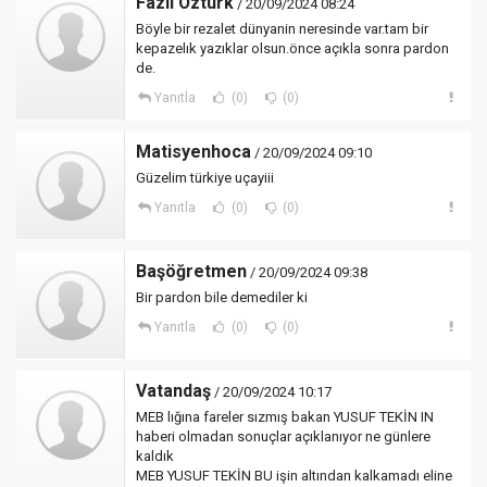
Fazıl Öztürk
/ 20/09/2024 08:24
Böyle bir rezalet dünyanin neresinde var.tam bir
kepazelık yazıklar olsun.önce açıkla sonra pardon
de.
Yanıtla
(0)
(0)
Matisyenhoca
/ 20/09/2024 09:10
Güzelim türkiye uçayiii
Yanıtla
(0)
(0)
Başöğretmen
/ 20/09/2024 09:38
Bir pardon bile demediler ki
Yanıtla
(0)
(0)
Vatandaş
/ 20/09/2024 10:17
MEB lığına fareler sızmış bakan YUSUF TEKİN IN
haberi olmadan sonuçlar açıklanıyor ne günlere
kaldık
MEB YUSUF TEKİN BU işin altından kalkamadı eline