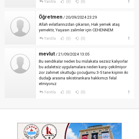
Yanıtla
(0)
(0)
Öğretmen
/ 20/09/2024 23:29
Allah evlatlarınızdan çıkarsın, Hak yemek ataş
yemektir, Yaşasın zalimler için CEHENNEM
Yanıtla
(0)
(0)
mevlut
/ 21/09/2024 13:05
Bu sendikalar neden bu mülakata sezsiz kalıyorlar
bu adaletsiz uygulamalara neden karşı çekilmiyor
zor zahmet okuttuğu çocuğumu 3-5 tane kişinin iki
dudağı arasına sikistirankara hakkımızı felal
etmiyoruz
Yanıtla
(0)
(0)