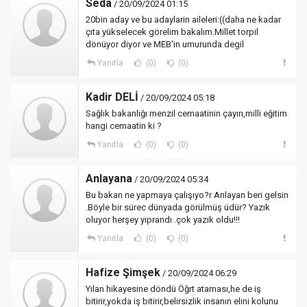
Seda
/ 20/09/2024 01:15
20bin aday ve bu adaylarin aileleri:((daha ne kadar
çıta yükselecek görelim bakalım.Millet torpil
dönüyor diyor ve MEB'in umurunda degil
Yanıtla
(0)
(0)
Kadir DELİ
/ 20/09/2024 05:18
Sağlık bakanlığı menzil cemaatinin çayırı,milli eğitim
hangi cemaatin ki ?
Yanıtla
(0)
(0)
Anlayana
/ 20/09/2024 05:34
Bu bakan ne yapmaya çalışıyo?r Anlayan beri gelsin
.Böyle bir sürec dünyada görülmüş üdür? Yazık
oluyor herşey yıprandı .çok yazık oldu!!!
Yanıtla
(0)
(0)
Hafize Şimşek
/ 20/09/2024 06:29
Yılan hikayesine döndü Öğrt ataması,he de iş
bitirir,yokda iş bitirir,belirsizlik insanın elini kolunu