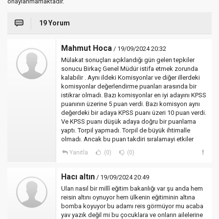
onaylanmamaktadır.
19 Yorum
Mahmut Hoca
/ 19/09/2024 20:32
Mülakat sonuçları açıklandığı gün gelen tepkiler
sonucu Birkaç Genel Müdür istifa etmek zorunda
kalabilir . Aynı ildeki Komisyonlar ve diğer illerdeki
komisyonlar değerlendirme puanları arasında bir
istikrar olmadı. Bazı komisyonlar en iyi adayını KPSS
puanının üzerine 5 puan verdi. Bazı komisyon aynı
değerdeki bir adaya KPSS puanı üzeri 10 puan verdi.
Ve KPSS puanı düşük adaya doğru bir puanlama
yaptı. Torpil yapmadı. Torpil de büyük ihtimalle
olmadı. Ancak bu puan takdiri sıralamayi etkiler
Yanıtla
(0)
(0)
Hacı altın
/ 19/09/2024 20:49
Ulan nasıl bir millî eğitim bakanlığı var şu anda hem
reisin altını oynuyor hem ülkenin eğitiminin altına
bomba koyuyor bu adamı reis görmüyor mu acaba
yav yazık değil mi bu çocuklara ve onların ailelerine