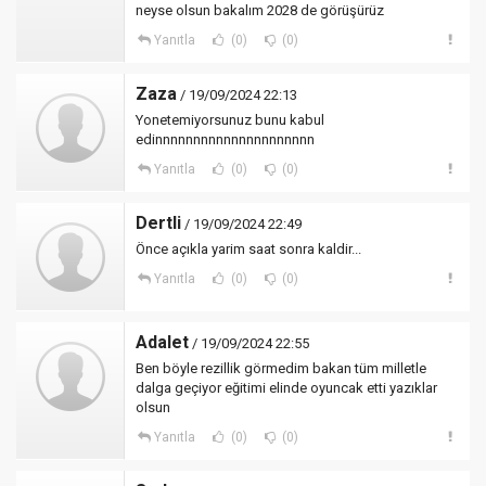
neyse olsun bakalım 2028 de görüşürüz
Yanıtla
(0)
(0)
Zaza
/ 19/09/2024 22:13
Yonetemiyorsunuz bunu kabul
edinnnnnnnnnnnnnnnnnnnnn
Yanıtla
(0)
(0)
Dertli
/ 19/09/2024 22:49
Önce açıkla yarim saat sonra kaldir...
Yanıtla
(0)
(0)
Adalet
/ 19/09/2024 22:55
Ben böyle rezillik görmedim bakan tüm milletle
dalga geçiyor eğitimi elinde oyuncak etti yazıklar
olsun
Yanıtla
(0)
(0)