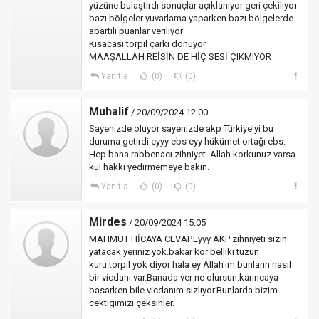
yüzüne bulaştırdı sonuçlar açıklanıyor geri çekiliyor
bazı bölgeler yuvarlama yaparken bazı bölgelerde
abartılı puanlar veriliyor
Kısacası torpil çarkı dönüyor
MAAŞALLAH REİSİN DE HİÇ SESİ ÇIKMIYOR
Yanıtla
(0)
(0)
Muhalif
/ 20/09/2024 12:00
Sayenizde oluyor sayenizde akp Türkiye'yi bu
duruma getirdi eyyy ebs eyy hükümet ortağı ebs.
Hep bana rabbenacı zihniyet. Allah korkunuz varsa
kul hakkı yedirmemeye bakın.
Yanıtla
(0)
(0)
Mirdes
/ 20/09/2024 15:05
MAHMUT HİCAYA CEVAP.Eyyy AKP zihniyeti sizin
yatacak yeriniz yok.bakar kör belliki tuzun
kuru.torpil yok diyor hala ey Allah'ım bunların nasıl
bir vicdani var.Banada ver ne olursun.karıncaya
basarken bile vicdanım sızlıyor.Bunlarda bizim
cektigimizi çeksinler.