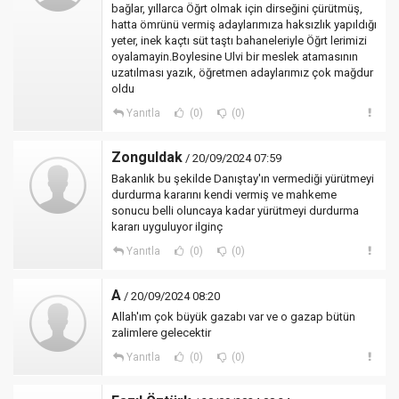
bağlar, yıllarca Öğrt olmak için dirseğini çürütmüş,
hatta ömrünü vermiş adaylarımıza haksızlık yapıldığı
yeter, inek kaçtı süt taştı bahaneleriyle Öğrt lerimizi
oyalamayin.Boylesine Ulvi bir meslek atamasının
uzatılması yazık, öğretmen adaylarımız çok mağdur
oldu
Yanıtla
(0)
(0)
Zonguldak
/ 20/09/2024 07:59
Bakanlık bu şekilde Danıştay'ın vermediği yürütmeyi
durdurma kararını kendi vermiş ve mahkeme
sonucu belli oluncaya kadar yürütmeyi durdurma
kararı uyguluyor ilginç
Yanıtla
(0)
(0)
A
/ 20/09/2024 08:20
Allah'ım çok büyük gazabı var ve o gazap bütün
zalimlere gelecektir
Yanıtla
(0)
(0)