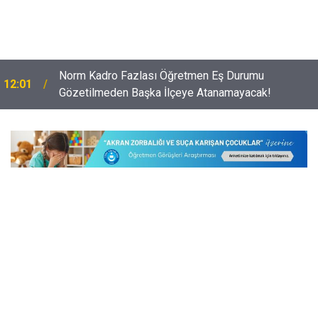
Norm Kadro Fazlası Öğretmen Eş Durumu
12:01
Öğrenci Kayıtlarında ve Nakillerinde Sorun Yaşayan
Gözetilmeden Başka İlçeye Atanamayacak!
11:32
Velilere Çağrı Merkezinden Yardımcı Olunacak