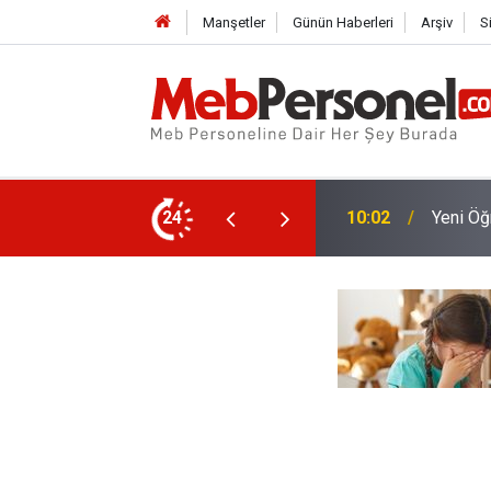
Manşetler
Günün Haberleri
Arşiv
S
in Kontenjan Verilecek?
24
09:32
O İşlem