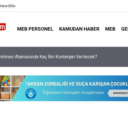
itene Ekle
MEB PERSONEL
KAMUDAN HABER
MEB
GE
 Yapılmazsa Öğretmenlerin Özür Grubu Tercihleri Geçersiz Sayıl