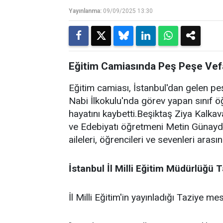
Yayınlanma:
09/09/2025 13:30
Eğitim Camiasında Peş Peşe Vefa
Eğitim camiası, İstanbul'dan gelen peş
Nabi İlkokulu'nda görev yapan sınıf ö
hayatını kaybetti.Beşiktaş Ziya Kalkav
ve Edebiyatı öğretmeni Metin Günaydın
aileleri, öğrencileri ve sevenleri ara
İstanbul
İl
Milli
Eğitim
Müdürlüğü
T
​​​​​İl Milli Eğitim'in yayınladığı Taziye mes