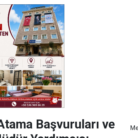
 Atama Başvuruları ve
Me