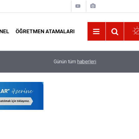
NEL
ÖĞRETMEN ATAMALARI
acak
09:01
Zincirleme Kazada 6 Öğretmen Yaralandı
Günün tüm
haberleri