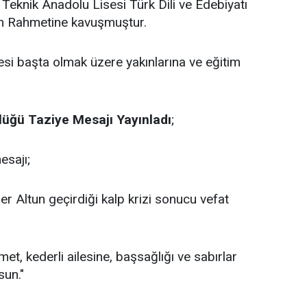
 Teknik Anadolu Lisesi Türk Dili ve Edebiyatı
n Rahmetine kavuşmuştur.
esi başta olmak üzere yakınlarına ve eğitim
lüğü
Taziye
Mesajı
Yayınladı
;
mesajı;
ner Altun geçirdiği kalp krizi sonucu vefat
, kederli ailesine, başsağlığı ve sabırlar
sun."