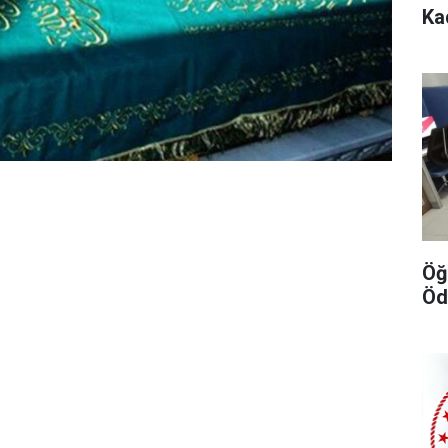
Ka
Öğ
Öd