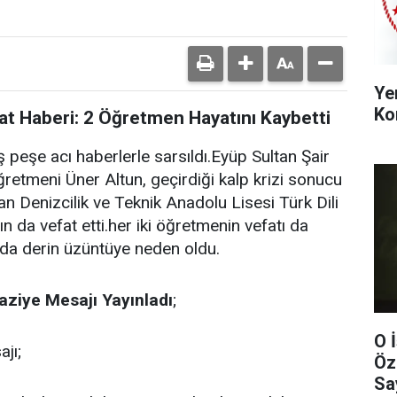
Ye
Ko
t Haberi: 2 Öğretmen Hayatını Kaybetti
 peşe acı haberlerle sarsıldı.Eyüp Sultan Şair
ğretmeni Üner Altun, geçirdiği kalp krizi sonucu
an Denizcilik ve Teknik Anadolu Lisesi Türk Dili
 da vefat etti.her iki öğretmenin vefatı da
sında derin üzüntüye neden oldu.
aziye
Mesajı
Yayınladı
;
O 
ajı;
Öz
Sa