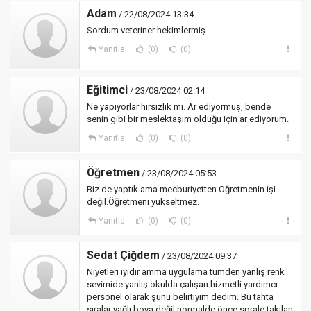
Adam
/ 22/08/2024 13:34
Sordum veteriner hekimlermiş.
Yanıtla
(0)
(0)
Eğitimci
/ 23/08/2024 02:14
Ne yapıyorlar hırsızlık mı. Ar ediyormuş, bende
senin gibi bir meslektaşım olduğu için ar ediyorum.
Yanıtla
(0)
(0)
Öğretmen
/ 23/08/2024 05:53
Biz de yaptık ama mecburiyetten.Öğretmenin işi
değil.Öğretmeni yükseltmez.
Yanıtla
(0)
(0)
Sedat Çiğdem
/ 23/08/2024 09:37
Niyetleri iyidir amma uygulama tümden yanlış renk
sevimide yanlış okulda çalışan hizmetli yardımcı
personel olarak şunu belirtiyim dedim. Bu tahta
sıralar yağlı boya değil normalde önce sprale takılan