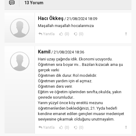
13 Yorum
Hacı Ökkeş
/ 21/08/2024 18:09
Maşallah maşallah hocalarımıza
Yanıtla
(0)
(0)
Kamil
/ 21/08/2024 18:36
Hani uzay çağında idik. Ekonomi ucuyordu.
Öğretmen sıra boyar mı... Bazıları kızacak ama şu
gerçek varki
Öğretmen dik durur. Rol modelidir.
Öğretmen yardım için el açmaz.
Öğretmen ders verir.
Eğitim ve öğretim işlerinden sınıfta,okulda, yakın
çevrede sorumludur..
Yarım yüzyıl önce köy enstitü mezunu
öğretmenlerden beklediğinizi, 21. Yyda hedefi
kendine emanet edilen gençleri muasır medeniyet
seviyesine çıkarmak olduğunu unutmayalım.
Yanıtla
(0)
(0)