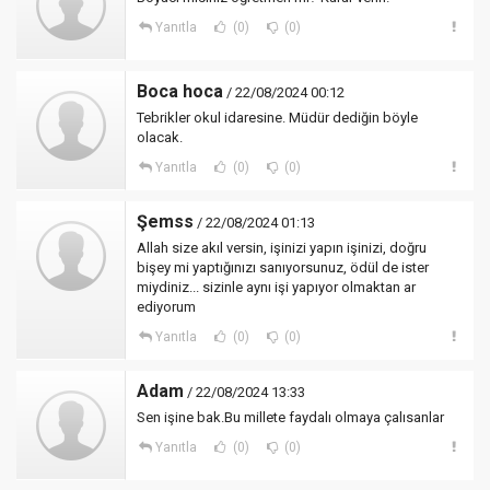
Yanıtla
(0)
(0)
Boca hoca
/ 22/08/2024 00:12
Tebrikler okul idaresine. Müdür dediğin böyle
olacak.
Yanıtla
(0)
(0)
Şemss
/ 22/08/2024 01:13
Allah size akıl versin, işinizi yapın işinizi, doğru
bişey mi yaptığınızı sanıyorsunuz, ödül de ister
miydiniz... sizinle aynı işi yapıyor olmaktan ar
ediyorum
Yanıtla
(0)
(0)
Adam
/ 22/08/2024 13:33
Sen işine bak.Bu millete faydalı olmaya çalısanlar
Yanıtla
(0)
(0)