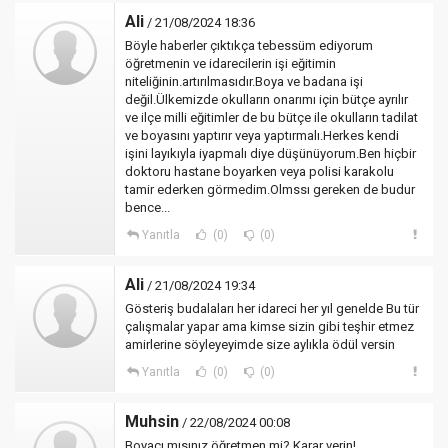
Ali
/ 21/08/2024 18:36
Böyle haberler çıktıkça tebessüm ediyorum
öğretmenin ve idarecilerin işi eğitimin
niteliğinin.artırılmasıdır.Boya ve badana işi
değil.Ülkemizde okulların onarımı için bütçe ayrılır
ve ilçe milli eğitimler de bu bütçe ile okulların tadilat
ve boyasını yaptırır veya yaptırmalı.Herkes kendi
işini layıkıyla iyapmalı diye düşünüyorum.Ben hiçbir
doktoru hastane boyarken veya polisi karakolu
tamir ederken görmedim.Olmssı gereken de budur
bence...
Yanıtla
(0)
(0)
Ali
/ 21/08/2024 19:34
Gösteriş budalaları her idareci her yıl genelde Bu tür
çalışmalar yapar ama kimse sizin gibi teşhir etmez
amirlerine söyleyeyimde size aylıkla ödül versin
Yanıtla
(0)
(0)
Muhsin
/ 22/08/2024 00:08
Boyacı mısınız öğretmen mi? Karar verin!