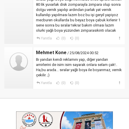
80 lik yuvarlak disk zomparayla zımpara olup sonra
dolgu vernik yapılıp ardından parlak yat vernik
kullanılıp yapılması lazım boz bu işi geryil yapiyoz
mecburen okullarda bu beyaz boya çabuk kirlenir 1
sene sonra bu sıralar tekrar bakım olması lazım
olurki yağlı boya yüzünden zımparasikinti olacak
Yanıtla
(0)
(0)
Mehmet Kone
/ 25/08/2024 00:52
Bı yandan kendi reklamını yap, diğer yandan
amirlerini de isim isim sayarak onlara selam çak!..
Ha,bu arada... sıralar yağlı boya ile boyanmaz, vernik
çekilir. ;)
Yanıtla
(0)
(0)