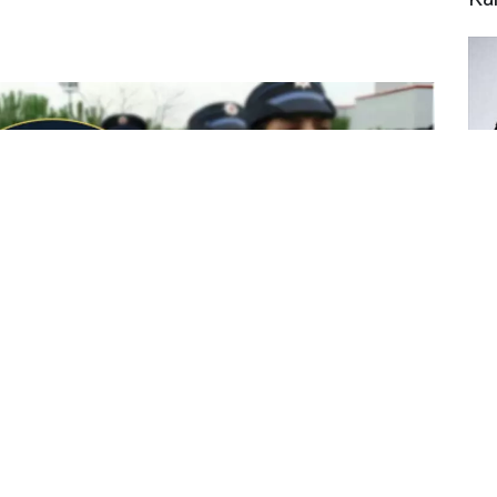
As
Ka
Ya