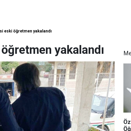
isi eski öğretmen yakalandı
i öğretmen yakalandı
Me
Öz
Öğ