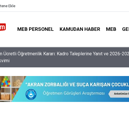
itene Ekle
MEB PERSONEL
KAMUDAN HABER
MEB
GE
nlerin Özür Grubu İller Arası Muhtemel İl Emri Atama Tarihleri