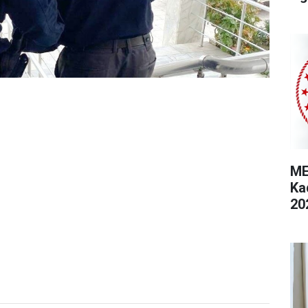
ME
Ka
20