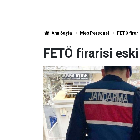
Ana Sayfa
Meb Personel
FETÖ firar
FETÖ firarisi esk