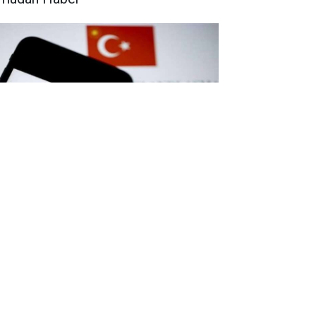
keri Kadrolara Üst Düzey Atama
rarları Resmi Gazetede
yımlandı