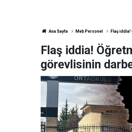
Ana Sayfa
Meb Personel
Flaş iddia!
Flaş iddia! Öğret
görevlisinin darbe