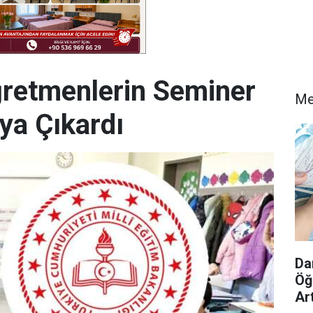
retmenlerin Seminer
Me
aya Çıkardı
Da
Öğ
Ar