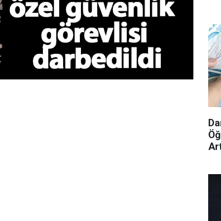
Da
Öğ
Ar