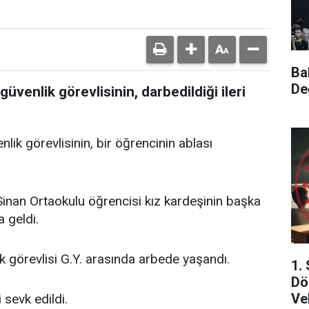
Ba
De
üvenlik görevlisinin, darbedildiği ileri
ik görevlisinin, bir öğrencinin ablası
Sinan Ortaokulu öğrencisi kız kardeşinin başka
a geldi.
k görevlisi G.Y. arasında arbede yaşandı.
1.
Dö
Ve
 sevk edildi.