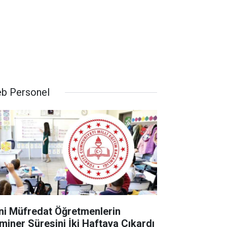
b Personel
ni Müfredat Öğretmenlerin
miner Süresini İki Haftaya Çıkardı