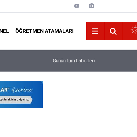
NEL
ÖĞRETMEN ATAMALARI
22:32
Öğretmenleri Norm Fazlası Resen Atamadan Kur
Günün tüm
haberleri