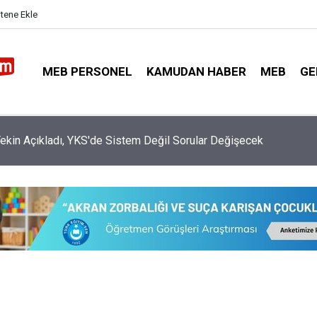
itene Ekle
MEB PERSONEL
KAMUDAN HABER
MEB
GE
f ve Anaokullarında Yeni Dönem: Uyum Haftası Ne Zaman, Veliler
Nasıl Katılacak?