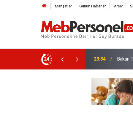
Manşetler
Günün Haberleri
Arşiv
S
1. Sını
istem Değil Sorular Değişecek
24
23:01
Sürece 