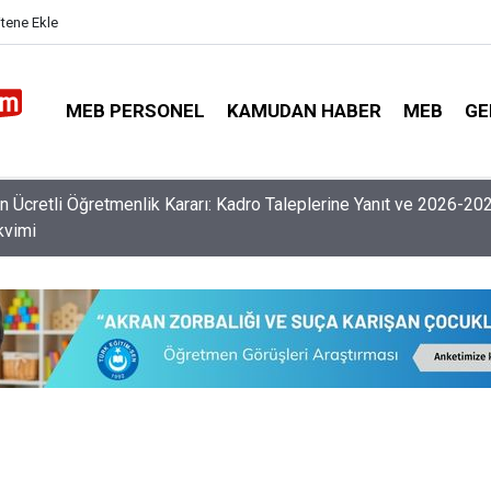
itene Ekle
MEB PERSONEL
KAMUDAN HABER
MEB
GE
nlerin Özür Grubu İller Arası Muhtemel İl Emri Atama Tarihleri