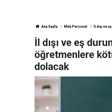
Ana Sayfa
Meb Personel
İl dışı ve 
İl dışı ve eş duru
öğretmenlere köt
dolacak