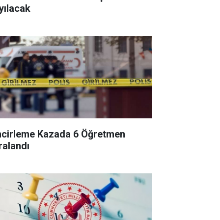
yılacak
ncirleme Kazada 6 Öğretmen
ralandı