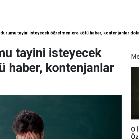
eş durumu tayini isteyecek öğretmenlere kötü haber, kontenjanlar dol
mu tayini isteyecek
Me
ü haber, kontenjanlar
O 
Öz