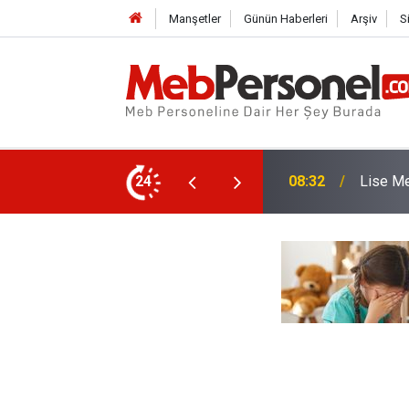
Manşetler
Günün Haberleri
Arşiv
S
Alımı İçin Başvurular Bugün Başlıyor
24
08:01
MEB Takv