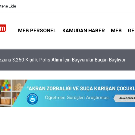
itene Ekle
MEB PERSONEL
KAMUDAN HABER
MEB
GE
imi Netleşti: 9 Günlük Tatiller ve Yarıyıl Tarihleri Belli Oldu