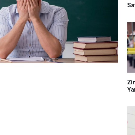
Sa
Zi
Ya