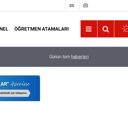
NEL
ÖĞRETMEN ATAMALARI
01:07
EGM Duyurdu 3250 Adet Polis Alımı Yapılacak
Günün tüm
haberleri