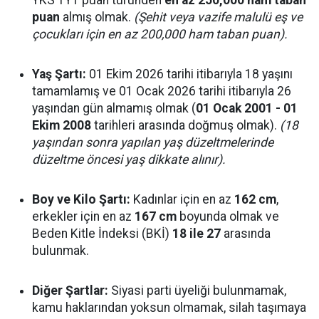
YKS TYT puan türünden
en az 250,000 ham taban
puan
almış olmak.
(Şehit veya vazife malulü eş ve
çocukları için en az 200,000 ham taban puan).
Yaş Şartı:
01 Ekim 2026 tarihi itibarıyla 18 yaşını
tamamlamış ve 01 Ocak 2026 tarihi itibarıyla 26
yaşından gün almamış olmak (
01 Ocak 2001 - 01
Ekim 2008
tarihleri arasında doğmuş olmak).
(18
yaşından sonra yapılan yaş düzeltmelerinde
düzeltme öncesi yaş dikkate alınır).
Boy ve Kilo Şartı:
Kadınlar için en az
162 cm
,
erkekler için en az
167 cm
boyunda olmak ve
Beden Kitle İndeksi (BKİ)
18 ile 27
arasında
bulunmak.
Diğer Şartlar:
Siyasi parti üyeliği bulunmamak,
kamu haklarından yoksun olmamak, silah taşımaya