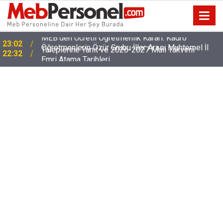
Öğretmenlerin Özür Grubu İller Arası Muhtemel İl
22:32
Emri Atama Tarihleri