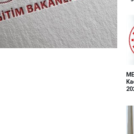
ME
Ka
20