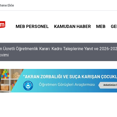
itene Ekle
MEB PERSONEL
KAMUDAN HABER
MEB
GE
nlerin Özür Grubu İller Arası Muhtemel İl Emri Atama Tarihleri