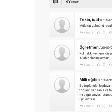
4 Yorum
Tekin, istifa
/ 20/0
Mülakat zulmünü rezale
Yanıtla
(0)
Öğretmen
/ 20/09/
Kul hakkı yemem, diyenl
Allah belasını versin!!!
Yanıtla
(0)
Milli eğitim
/ 20/09
Bu toplantılar bedava m
toplantı yapsanız ve t
mı uygulanıyor. İstanbul
işin extrası...
Yanıtla
(0)