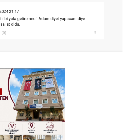
2024 21:17
 i bi yola getiremedi. Adam diyet yapacam diye
sallat oldu.
(0)