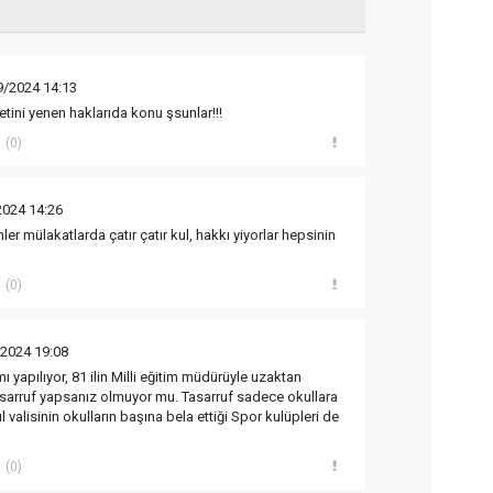
9/2024 14:13
tini yenen haklarıda konu şsunlar!!!
(0)
2024 14:26
er mülakatlarda çatır çatır kul, hakkı yiyorlar hepsinin
(0)
/2024 19:08
ı yapılıyor, 81 ilin Milli eğitim müdürüyle uzaktan
asarruf yapsanız olmuyor mu. Tasarruf sadece okullara
 valisinin okulların başına bela ettiği Spor kulüpleri de
(0)