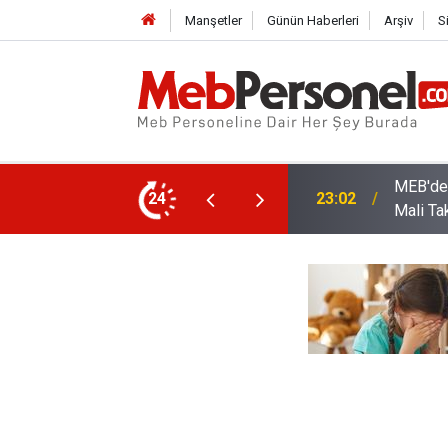
Manşetler
Günün Haberleri
Arşiv
S
arı: Kadro Taleplerine Yanıt ve 2026-2027
24
22:32
Öğretme