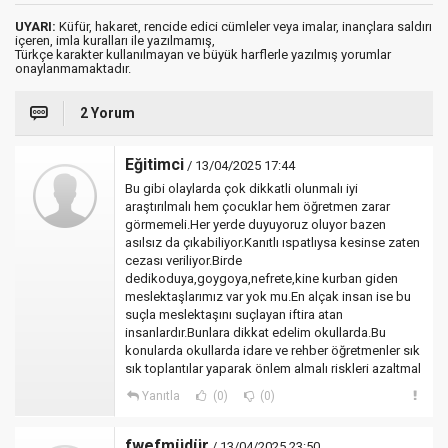
UYARI:
Küfür, hakaret, rencide edici cümleler veya imalar, inançlara saldırı
içeren, imla kuralları ile yazılmamış,
Türkçe karakter kullanılmayan ve büyük harflerle yazılmış yorumlar
onaylanmamaktadır.
2 Yorum
Eğitimci
/ 13/04/2025 17:44
Bu gibi olaylarda çok dikkatli olunmalı iyi
araştırılmalı hem çocuklar hem öğretmen zarar
görmemeli.Her yerde duyuyoruz oluyor bazen
asılsız da çıkabiliyor.Kanıtlı ıspatlıysa kesinse zaten
cezası veriliyor.Birde
dedikoduya,goygoya,nefrete,kine kurban giden
meslektaşlarımız var yok mu.En alçak insan ise bu
suçla meslektaşını suçlayan iftira atan
insanlardır.Bunlara dikkat edelim okullarda.Bu
konularda okullarda idare ve rehber öğretmenler sık
sık toplantılar yaparak önlem almalı riskleri azaltmal
Yanıtla
(0)
(0)
fwefmüdür
/ 13/04/2025 23:50