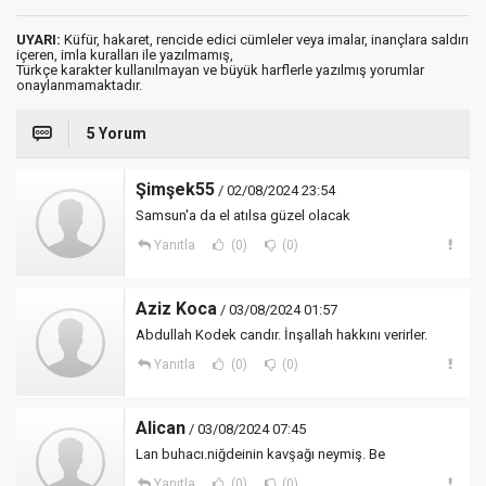
UYARI:
Küfür, hakaret, rencide edici cümleler veya imalar, inançlara saldırı
içeren, imla kuralları ile yazılmamış,
Türkçe karakter kullanılmayan ve büyük harflerle yazılmış yorumlar
onaylanmamaktadır.
5 Yorum
Şimşek55
/ 02/08/2024 23:54
Samsun'a da el atılsa güzel olacak
Yanıtla
(0)
(0)
Aziz Koca
/ 03/08/2024 01:57
Abdullah Kodek candır. İnşallah hakkını verirler.
Yanıtla
(0)
(0)
Alican
/ 03/08/2024 07:45
Lan buhacı.niğdeinin kavşağı neymiş. Be
Yanıtla
(0)
(0)