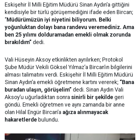
Eskişehir İl Milli Eğitim Müdürü Sinan Aydın’a gittiğini
kendisiyle bir türlü görüşemediğini ifade eden Bircan;
“
Müdürümüzün iyi niyetini biliyorum. Belki
yoğunluktan dolayı bana randevu veremediniz. Ama
ben 25 yılımı dolduramadan emekli olmak zorunda
bırakıldım”
dedi.
Vali Hüseyin Aksoy etkinlikten ayrılırken; Protokol
Şube Müdür Vekili Göksel Yılmaz’a Bircan’ın bilgilerini
alması talimatını verdi. Eskişehir İl Milli Eğitim Müdürü
Sinan Aydın’a emekli öğretmene kartını vererek;
“Bana
buradan ulaşın, görüşelim”
dedi. Sinan Aydın Vali
Aksoy’u uğurladıktan sonra
sinirli bir şekilde
geri
göndü. Emekli öğretmen ve aynı zamanda bir anne
olan Hilal Engür Bircan’a
ağıza alınmayacak
hakaretlerde
bulundu.