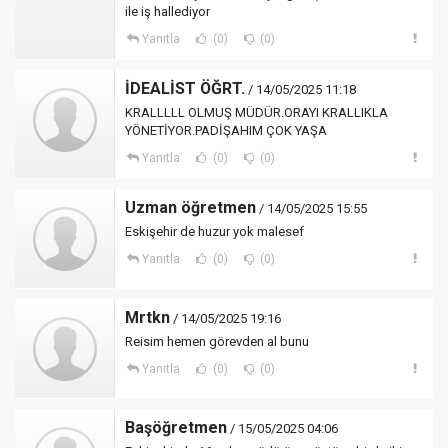
ile iş hallediyor
Yanıtla
(0)
(0)
İDEALİST ÖĞRT.
/ 14/05/2025 11:18
KRALLLLL OLMUŞ MÜDÜR.ORAYI KRALLIKLA
YÖNETİYOR.PADİŞAHIM ÇOK YAŞA
Yanıtla
(0)
(0)
Uzman öğretmen
/ 14/05/2025 15:55
Eskişehir de huzur yok malesef
Yanıtla
(0)
(0)
Mrtkn
/ 14/05/2025 19:16
Reisim hemen görevden al bunu
Yanıtla
(0)
(0)
Başöğretmen
/ 15/05/2025 04:06