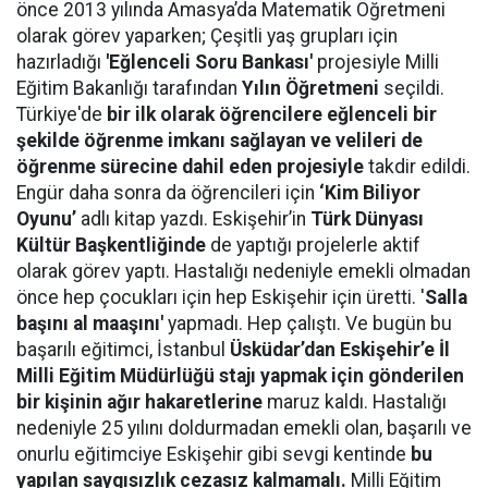
önce 2013 yılında Amasya’da Matematik Öğretmeni
olarak görev yaparken; Çeşitli yaş grupları için
hazırladığı
'Eğlenceli Soru Bankası'
projesiyle Milli
Eğitim Bakanlığı tarafından
Yılın Öğretmeni
seçildi.
Türkiye'de
bir ilk olarak öğrencilere eğlenceli bir
şekilde öğrenme imkanı sağlayan ve velileri de
öğrenme sürecine dahil eden projesiyle
takdir edildi.
Engür daha sonra da öğrencileri için
‘Kim Biliyor
Oyunu’
adlı kitap yazdı. Eskişehir’in
Türk Dünyası
Kültür Başkentliğinde
de yaptığı projelerle aktif
olarak görev yaptı. Hastalığı nedeniyle emekli olmadan
önce hep çocukları için hep Eskişehir için üretti. '
Salla
başını al maaşını'
yapmadı. Hep çalıştı. Ve bugün bu
başarılı eğitimci, İstanbul
Üsküdar’dan Eskişehir’e İl
Milli Eğitim Müdürlüğü stajı yapmak için gönderilen
bir kişinin ağır hakaretlerine
maruz kaldı. Hastalığı
nedeniyle 25 yılını doldurmadan emekli olan, başarılı ve
onurlu eğitimciye Eskişehir gibi sevgi kentinde
bu
yapılan saygısızlık cezasız kalmamalı.
Milli Eğitim