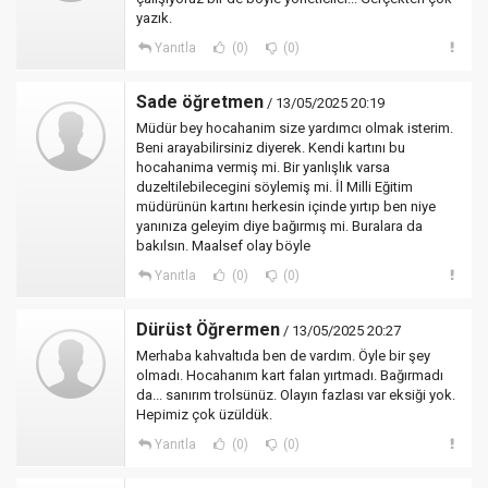
yazık.
Yanıtla
(0)
(0)
Sade öğretmen
/ 13/05/2025 20:19
Müdür bey hocahanim size yardımcı olmak isterim.
Beni arayabilirsiniz diyerek. Kendi kartını bu
hocahanima vermiş mi. Bir yanlışlık varsa
duzeltilebilecegini söylemiş mi. İl Milli Eğitim
müdürünün kartını herkesin içinde yırtıp ben niye
yanınıza geleyim diye bağırmış mi. Buralara da
bakılsın. Maalsef olay böyle
Yanıtla
(0)
(0)
Dürüst Öğrermen
/ 13/05/2025 20:27
Merhaba kahvaltıda ben de vardım. Öyle bir şey
olmadı. Hocahanım kart falan yırtmadı. Bağırmadı
da... sanırım trolsünüz. Olayın fazlası var eksiği yok.
Hepimiz çok üzüldük.
Yanıtla
(0)
(0)