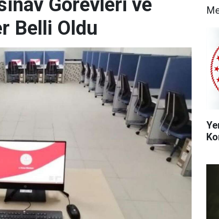
sınav Görevleri ve
Me
 Belli Oldu
Ye
Ko