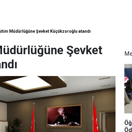
 Eğitim Müdürlüğüne Şevket Küçükzoroğlu atandı
m Müdürlüğüne Şevket
Me
andı
Öğ
Öd