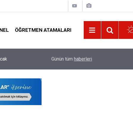
NEL
ÖĞRETMEN ATAMALARI
08:32
Lise Mezunu 3.250 Kişilik Polis Alımı İçin Başv
Günün tüm
haberleri