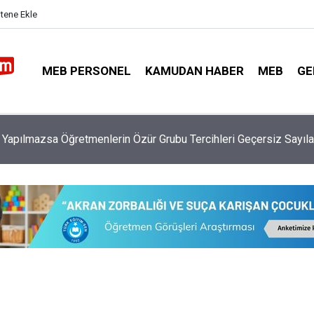
itene Ekle
MEB PERSONEL
KAMUDAN HABER
MEB
GE
eme Kazada 6 Öğretmen Yaralandı