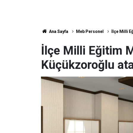
Ana Sayfa
Meb Personel
İlçe Milli
İlçe Milli Eğiti
Küçükzoroğlu at