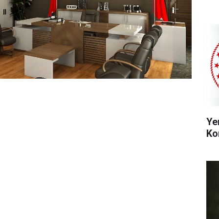
Ye
Ko