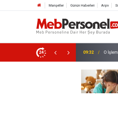
Manşetler
Günün Haberleri
Arşiv
S
in Özür Grubu Tercihleri Geçersiz Sayılacak
24
09:01
Zincirl