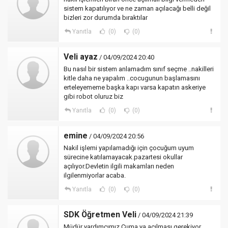
sistem kapatılıyor ve ne zaman açılacağı belli değil
bizleri zor durumda bıraktılar
Yanıtla
(0)
(0)
Veli ayaz
/ 04/09/2024 20:40
Bu nasıl bir sistem anlamadım sınıf seçme ..nakilleri
kitle daha ne yapalım ..cocugunun başlamasını
erteleyememe başka kapı varsa kapatın askeriye
gibi robot oluruz biz
Yanıtla
(0)
(0)
emine
/ 04/09/2024 20:56
Nakil işlemi yapılamadığı için çocuğum uyum
sürecine katılamayacak.pazartesi okullar
açılıyor.Devletin ilgili makamları neden
ilgilenmiyorlar acaba.
Yanıtla
(0)
(0)
SDK Öğretmen Veli
/ 04/09/2024 21:39
Müdür yardımcımız Cuma ya açılması gerekiyor