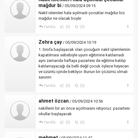
mağdur bi
/ 05/09/2024 09:15
Nakil islemleri hala açılmadı çocuklar mağdur biz
mağdur ne olacak boyle
Yanıtla
(0)
(0)
Zehra çay
/ 05/09/2024 10:19
1. Sınıfa başlayacak olan çocuğum nakil işlemlerinin
kapatılması sebebiyle uyum eğitimine katılamadı
aynı zamanda haftaya pazartesi de eğitime katılıp
katılamayacağı da belli değil çocuk öylece heyecan
ve üzüntü içinde bekliyor. Bunun bir çözümü olmalı
sanırım
Yanıtla
(0)
(0)
ahmet özcan
/ 05/09/2024 10:56
nakillerin bir an önce açolmasını istiyoruz. pazartesi
okullar başlayacak
Yanıtla
(0)
(0)
mehmet
/ 05/09/2024 11:47