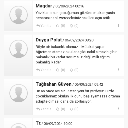
Magdur
/ 06/09/2024 00:16
Yazıklar olsun çocuğumun gözünden akan yasin
hesabını nasıl wereceksiniz nakilleri açın artik
Yanıtla
(0)
(0)
Duygu Polat
/ 06/09/2024 08:20
Böyle bir bakanlık olamaz... Mülakat yapar
öğretmen atamaz okullar açıldı nakil almaz hiç bir
bakanlık bu kadar sorumsuz değil milli eğitim
bakanlığı kadar
Yanıtla
(0)
(0)
Tuğbahan Güven
/ 06/09/2024 09:42
Bir an önce açılsın. Zaten yeni bir yerdeyiz. Birde
çocuklarımız okulun ilk günü başlayamazsa ortama
adapte olması daha da zorlaşıyor.
Yanıtla
(0)
(0)
Tt
/ 06/09/2024 10:00