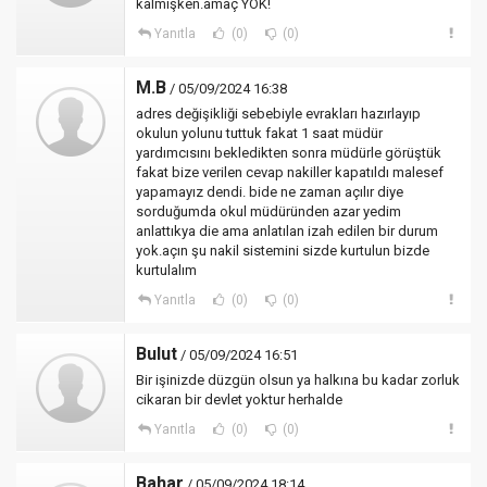
kalmışken.amaç YOK!
Yanıtla
(0)
(0)
M.B
/ 05/09/2024 16:38
adres değişikliği sebebiyle evrakları hazırlayıp
okulun yolunu tuttuk fakat 1 saat müdür
yardımcısını bekledikten sonra müdürle görüştük
fakat bize verilen cevap nakiller kapatıldı malesef
yapamayız dendi. bide ne zaman açılır diye
sorduğumda okul müdüründen azar yedim
anlattıkya die ama anlatılan izah edilen bir durum
yok.açın şu nakil sistemini sizde kurtulun bizde
kurtulalım
Yanıtla
(0)
(0)
Bulut
/ 05/09/2024 16:51
Bir işinizde düzgün olsun ya halkına bu kadar zorluk
cikaran bir devlet yoktur herhalde
Yanıtla
(0)
(0)
Bahar
/ 05/09/2024 18:14