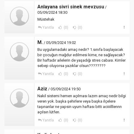
Anlayana sivri sinek mevzusu
/
05/09/2024 18:30
Müstehak
Yanıtla
(0)
(0)
M.
/ 05/09/2024 19:02
Bu uygulamadaki amaç nedir? 1.sınıfa başlayacak
bir çocuğun mağdur edilmesi kime, ne sağlayacak?
Bir haftadır ailelerin de yaşadığı stres cabası. Kimler
sebep oluyorsa yazıklar olsun????????
Yanıtla
(0)
(0)
Aziz
/ 05/09/2024 19:50
Nakil sistemi hemen açılması lazım amaç nedir bilgi
veren yok. başka şehirlere veya başka ilçelere
taşınanlar ne yapsin uyum haftası bitti aciiiilllennn
açılsın lütfen.
Yanıtla
(0)
(0)