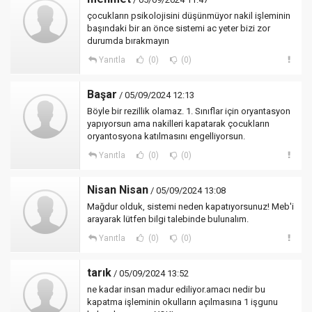
çocukların psikolojisini düşünmüyor nakil işleminin
başındaki bir an önce sistemi ac yeter bizi zor
durumda bırakmayın
Yanıtla
(0)
(0)
Başar
/ 05/09/2024 12:13
Böyle bir rezillik olamaz. 1. Sınıflar için oryantasyon
yapıyorsun ama nakilleri kapatarak çocukların
oryantosyona katılmasını engelliyorsun.
Yanıtla
(0)
(0)
Nisan Nisan
/ 05/09/2024 13:08
Mağdur olduk, sistemi neden kapatıyorsunuz! Meb'i
arayarak lütfen bilgi talebinde bulunalım.
Yanıtla
(0)
(0)
tarık
/ 05/09/2024 13:52
ne kadar insan madur ediliyor.amacı nedir bu
kapatma işleminin okulların açılmasına 1 işgunu