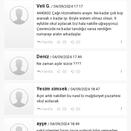
Veli G.
/ 04/09/2024 17:17
4440632 Çağrı Hizmetlerini arayın. Ne kadar çok kişi
ararsak o kadar iyi. Böyle sistem olmaz olsun. 9
eylülde okul açılacak biz hala nakille uğraşıyoruz.
Çevrenizde ne kadar tanıdığız varsa verdiğim
numarayı aratın arkadaşlar.
Yanıtla
(0)
(0)
Deniz
/ 04/09/2024 17:49
Ne zaman açılır sizce ????
Yanıtla
(0)
(0)
Yesim simsek
/ 04/09/2024 18:47
Açın artık nakilleri bu nasıl bi mağduriyet pazartesi
okul acilacak
Yanıtla
(0)
(0)
ayşe
/ 04/09/2024 18:49
nakil işlemleri biran önce açılmalı bilgi vermeden