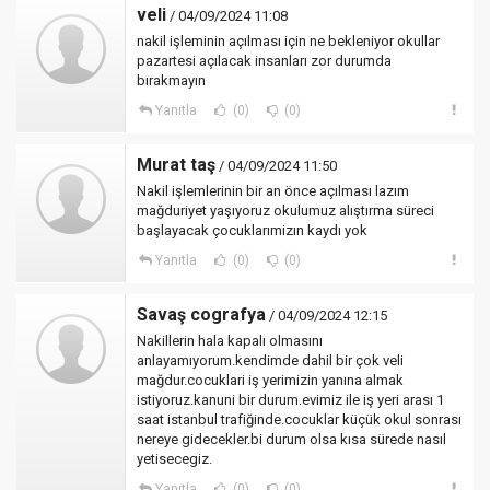
veli
/ 04/09/2024 11:08
nakil işleminin açılması için ne bekleniyor okullar
pazartesi açılacak insanları zor durumda
bırakmayın
Yanıtla
(0)
(0)
Murat taş
/ 04/09/2024 11:50
Nakil işlemlerinin bir an önce açılması lazım
mağduriyet yaşıyoruz okulumuz alıştırma süreci
başlayacak çocuklarımizın kaydı yok
Yanıtla
(0)
(0)
Savaş cografya
/ 04/09/2024 12:15
Nakillerin hala kapalı olmasını
anlayamıyorum.kendimde dahil bir çok veli
mağdur.cocuklari iş yerimizin yanına almak
istiyoruz.kanuni bir durum.evimiz ile iş yeri arası 1
saat istanbul trafiğinde.cocuklar küçük okul sonrası
nereye gidecekler.bi durum olsa kısa sürede nasıl
yetisecegiz.
Yanıtla
(0)
(0)