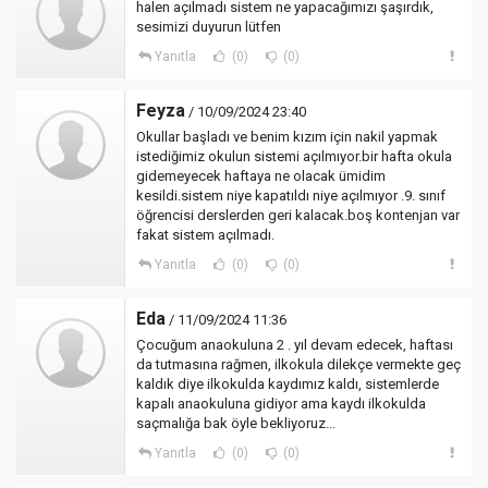
halen açılmadı sistem ne yapacağımızı şaşırdık,
sesimizi duyurun lütfen
Yanıtla
(0)
(0)
Feyza
/ 10/09/2024 23:40
Okullar başladı ve benim kızım için nakil yapmak
istediğimiz okulun sistemi açılmıyor.bir hafta okula
gidemeyecek haftaya ne olacak ümidim
kesildi.sistem niye kapatıldı niye açılmıyor .9. sınıf
öğrencisi derslerden geri kalacak.boş kontenjan var
fakat sistem açılmadı.
Yanıtla
(0)
(0)
Eda
/ 11/09/2024 11:36
Çocuğum anaokuluna 2 . yıl devam edecek, haftası
da tutmasına rağmen, ilkokula dilekçe vermekte geç
kaldık diye ilkokulda kaydımız kaldı, sistemlerde
kapalı anaokuluna gidiyor ama kaydı ilkokulda
saçmalığa bak öyle bekliyoruz...
Yanıtla
(0)
(0)