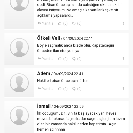
dedi. Biran önce açılsın da çalıştığım okula naklini
alayım istiyorum. Ne amaçla kapattılar keşke bir
açıklama yapsalardı..
Yanıtla
(0)
(0)
Öfkeli Veli
/ 04/09/2024 22:11
Böyle saçmalık anca bizde olur. Kapatacağını
önceden ilan etseydin ya.
Yanıtla
(0)
(0)
Adem
/ 04/09/2024 22:41
Nakilleri biran önce açın lütfen
Yanıtla
(0)
(0)
İsmail
/ 04/09/2024 22:59
İlk cocugumuz 1. Sınıfa başlayacak yani heves
meves birakmadilar,ne kadar saçma işler ,tam lazım
olan bir zamanda nakili neden kapatirsin...Açın
hemen acinnnnn