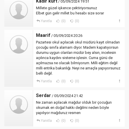
Kadir kurt
/ 05/09/2024 19:51
Millete güzel işkence çektiriyorsunuz
Elbet gün gelir millet bu hesabı size sorar
Yanıtla
(0)
(0)
Maarif
/ 05/09/2024 20:26
Pazartesi okul açılacak okul müdürü kayıt olmadan
çocuğu sınıfa alamam diyor. Madem kapatıyorsun
durumu uygun olanları müdür bey alsın, incelesin
açılınca kaydını sisteme işlesin. Cuma günü de
açılmazsa ne olacak bilmiyorum. Milli eğitim değil
milli entrika bakanlığı. Neyi ne amaçla yapıyorsunuz
belli değil.
Yanıtla
(0)
(0)
Serdar
/ 05/09/2024 21:42
Ne zaman açılacak mağdur olduk bir çocuğun
okumak en doğal hakkı değilmi neden böyle
yapılıyor mağduruz resmen
Yanıtla
(0)
(0)