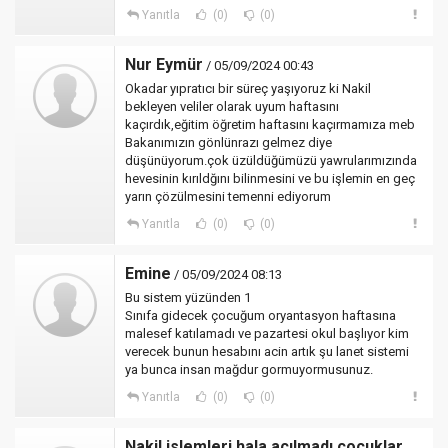
Yanıtla
(0)
(0)
Nur Eymür
/ 05/09/2024 00:43
Okadar yıpratıcı bir süreç yaşıyoruz ki Nakil
bekleyen veliler olarak uyum haftasını
kaçırdık,eğitim öğretim haftasını kaçırmamıza meb
Bakanımızın gönlünrazı gelmez diye
düşünüyorum.çok üzüldüğümüzü yawrularımızında
hevesinin kırıldğını bilinmesini ve bu işlemin en geç
yarın çözülmesini temenni ediyorum
Yanıtla
(0)
(0)
Emine
/ 05/09/2024 08:13
Bu sistem yüzünden 1
Sınıfa gidecek çocuğum oryantasyon haftasına
malesef katılamadı ve pazartesi okul başlıyor kim
verecek bunun hesabını acin artık şu lanet sistemi
ya bunca insan mağdur gormuyormusunuz.
Yanıtla
(0)
(0)
Nakil islemleri hala açılmadı çocuklar