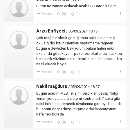
Buton ne zaman acilacak acaba?? Darda kaldim
Yanıtla
(0)
(0)
Arzu Enfiyeci
/ 05/09/2024 18:16
Çok mağdur olduk çocuğumun nakilinin olacağı
okula gidip bitün işlemleri yaptırmama rağmen
bugün e devletten bakıyorum oğlum halen eski
okulunda gözüküyor... pazartesi okullar açılacak bu
belirsizlik yüzünden okul kıyafetlerini bile alamadım
nasıl olucak böyle....
Yanıtla
(0)
(0)
Nakil mağduru
/ 05/09/2024 18:27
Bugün aradım MEB iletişimi verdikleri cevap "bilgi
veremiyoruz ara ara sistemi kontrol edin" şaka gibi
nakil işini halledemedik rüyalarıma girmeye başladı
bu sorun doğru düzgün işime odaklanamıyorum
kafa hep burada
Yanıtla
(0)
(0)