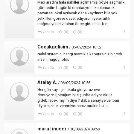
Meb aradım hala nakiller açılmamış böyle saçmalık
görmedim bugün ki orantasyona katılamadık
pazartesi okul açılacak daha kaydımız bile yok
yetkilileri göreve davet ediyorum yeter artık
mağduriyetimizi biran önce giderin lütfen
Yanıtla
(0)
(0)
Cocukgelisim
/ 06/09/2024 10:52
Nakil sistemini hangi mantıkla kapatırsınız bir çok
insan mağdur oldu
Yanıtla
(0)
(0)
Atalay A.
/ 06/09/2024 10:56
Her gün kayı için okula gidiyoruz eve
dönüyorz.Çocuğum bile şüphe ediyor okula
gidebilecek miyim diye ? Baba sanayiye ver bari
diyor.Hizmet veremiyorsanız bırakın bu işi.
Yanıtla
(0)
(0)
murat inceer
/ 10/09/2024 09:59