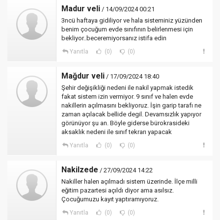
Madur veli
/ 14/09/2024 00:21
3ncü haftaya gidiliyor ve hala sisteminiz yüzünden
benim çocuğum evde sınıfının belirlenmesi için
bekliyor..beceremiyorsanız istifa edin
Yanıtla
(0)
(0)
Mağdur veli
/ 17/09/2024 18:40
Şehir değişikliği nedeni ile nakil yapmak istedik
fakat sistem izin vermiyor. 9 sınıf ve halen evde
nakillerin açılmasını bekliyoruz. İşin garip tarafı ne
zaman açılacak bellide degil. Devamsızlık yapıyor
görünüyor şu an. Böyle giderse bürokrasideki
aksaklık nedeni ile sınıf tekrarı yapacak
Yanıtla
(0)
(0)
Nakilzede
/ 27/09/2024 14:22
Nakiller halen açılmadı sistem üzerinde. İlçe milli
eğitim pazartesi açıldı diyor ama asılsız.
Çocuğumuzu kayıt yaptıramıyoruz.
Yanıtla
(0)
(0)