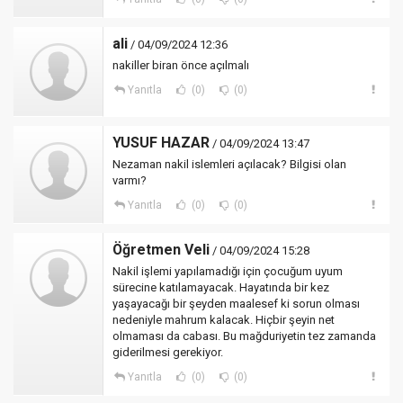
ali
/ 04/09/2024 12:36
nakiller biran önce açılmalı
Yanıtla
(0)
(0)
YUSUF HAZAR
/ 04/09/2024 13:47
Nezaman nakil islemleri açılacak? Bilgisi olan
varmı?
Yanıtla
(0)
(0)
Öğretmen Veli
/ 04/09/2024 15:28
Nakil işlemi yapılamadığı için çocuğum uyum
sürecine katılamayacak. Hayatında bir kez
yaşayacağı bir şeyden maalesef ki sorun olması
nedeniyle mahrum kalacak. Hiçbir şeyin net
olmaması da cabası. Bu mağduriyetin tez zamanda
giderilmesi gerekiyor.
Yanıtla
(0)
(0)