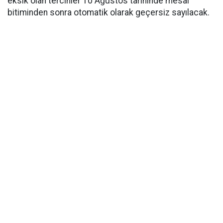
eksik olan tercihler 10 Ağustos tarihinde mesai
bitiminden sonra otomatik olarak geçersiz sayılacak.