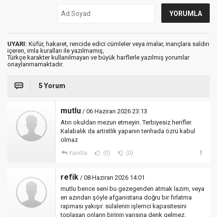
UYARI:
Küfür, hakaret, rencide edici cümleler veya imalar, inançlara saldırı
içeren, imla kuralları ile yazılmamış,
Türkçe karakter kullanılmayan ve büyük harflerle yazılmış yorumlar
onaylanmamaktadır.
5 Yorum
mutlu
/ 06 Haziran 2026 23:13
Atın okuldan mezun etmeyin. Terbiyesiz herifler.
Kalabalık da artistlik yapanın tenhada özrü kabul
olmaz
Yanıtla
(0)
(0)
refik
/ 08 Haziran 2026 14:01
mutlu bence seni bu gezegenden atmak lazım, veya
en azından şöyle afganistana doğru bir fırlatma
rapması yakışır. sülalenin işlemci kapasitesini
toplasan onların birinin yarısına denk gelmez.