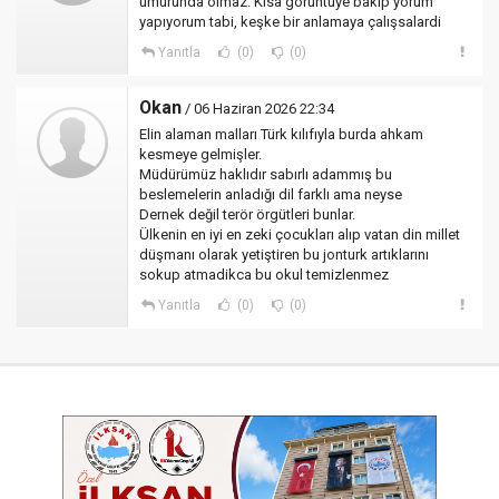
umurunda olmaz. Kısa görüntüye bakıp yorum
yapıyorum tabi, keşke bir anlamaya çalışsalardi
Yanıtla
(0)
(0)
Okan
/ 06 Haziran 2026 22:34
Elin alaman malları Türk kılıfıyla burda ahkam
kesmeye gelmişler.
Müdürümüz haklıdır sabırlı adammış bu
beslemelerin anladığı dil farklı ama neyse
Dernek değil terör örgütleri bunlar.
Ülkenin en iyi en zeki çocukları alıp vatan din millet
düşmanı olarak yetiştiren bu jonturk artıklarını
sokup atmadikca bu okul temizlenmez
Yanıtla
(0)
(0)