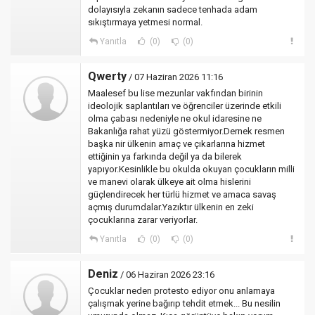
dolayısıyla zekanın sadece tenhada adam
sıkıştırmaya yetmesi normal.
Yanıtla
(0)
(0)
Qwerty
/ 07 Haziran 2026 11:16
Maalesef bu lise mezunlar vakfından birinin
ideolojik saplantıları ve öğrenciler üzerinde etkili
olma çabası nedeniyle ne okul idaresine ne
Bakanlığa rahat yüzü göstermiyor.Dernek resmen
başka nir ülkenin amaç ve çıkarlarına hizmet
ettiğinin ya farkında değil ya da bilerek
yapıyor.Kesinlikle bu okulda okuyan çocukların milli
ve manevi olarak ülkeye ait olma hislerini
güçlendirecek her türlü hizmet ve amaca savaş
açmış durumdalar.Yazıktır ülkenin en zeki
çocuklarına zarar veriyorlar.
Yanıtla
(0)
(0)
Deniz
/ 06 Haziran 2026 23:16
Çocuklar neden protesto ediyor onu anlamaya
çalışmak yerine bağırıp tehdit etmek... Bu nesilin