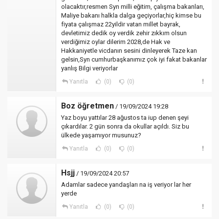
olacaktır,resmen Syn milli eğitim, çalışma bakanları,
Maliye bakanı halkla dalga geçiyorlar,hiç kimse bu
fiyata çalışmaz 22yildir vatan millet bayrak,
devletimiz dedik oy verdik zehir zıkkım olsun
verdiğimiz oylar dilerim 2028,de Hak ve
Hakkaniyetle vicdanın sesini dinleyerek Taze kan
gelsin,Syn cumhurbaşkanımız çok iyi fakat bakanlar
yanlış Bilgi veriyorlar
Yanıtla
(0)
(0)
Boz öğretmen
/ 19/09/2024 19:28
Yaz boyu yattılar 28 ağustos ta iup denen şeyi
çıkardılar. 2 gün sonra da okullar açıldı. Siz bu
ülkede yaşamıyor musunuz?
Yanıtla
(0)
(0)
Hsjj
/ 19/09/2024 20:57
Adamlar sadece yandaşları na iş veriyor lar her
yerde
Yanıtla
(0)
(0)