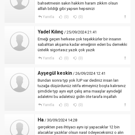
bahsetmesin sakın hakkim haram zikkm olsun
alllah bildiği gibi yapsın hepsinizi
Yanıtla
(0)
(0)
Yadel Kılınç
/ 25/09/2024 21:41
Emeği geçen herkese çok teşekkürler bir insanın
sabahtan akşama kadar emeğinin ederi bu demekki
üstelik sigortasız yazık çok yazık
Yanıtla
(0)
(0)
Ayşegül keskin
/ 26/09/2024 12:41
Bundan sonra typ yok İUP var dediniz insan ları
tuzağa düşürdunüz istifa etmeyiniz boşta kalırsınız
şimdide typ aynı eşit çalış ama maaşlar aynıdeğil
adaletmi bu adaletsiz gidin öte tarafa inşallah
Yanıtla
(0)
(0)
Ha
/ 30/09/2024 14:28
gerçekten pes ihtiyacı aynı işi yapacaklar 12 bin
alacaklar yazıklar olsun nasıl ödeyeceksiniz o alın