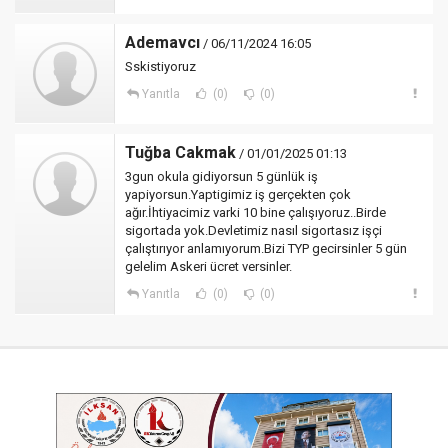
Ademavcı
/ 06/11/2024 16:05
Sskistiyoruz
Yanıtla
(0)
(0)
Tuğba Cakmak
/ 01/01/2025 01:13
3gun okula gidiyorsun 5 günlük iş
yapiyorsun.Yaptigimiz iş gerçekten çok
ağır.İhtiyacimiz varki 10 bine çalışıyoruz..Birde
sigortada yok.Devletimiz nasıl sigortasız işçi
çalıştırıyor anlamıyorum.Bizi TYP gecirsinler 5 gün
gelelim Askeri ücret versinler.
Yanıtla
(0)
(0)