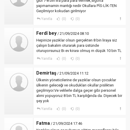
gibi 7-8 bin lira para para vermek,sigorta
yapmamamin mantığı nedir Okullara PİS-LİK-TEN
Geçilmiyor kokudan girilmiyor
Yanıtla
(0)
(0)
Ferdî bey
/ 21/09/2024 08:10
Hepinize yazıklar olsun gerçekten 8 bin liraya siz
çalışın bakalım oturarak para üstünde
oturuyorsunuz Bı ev kirası olmuş rn düşük 10 bin TL
Yanıtla
(0)
(0)
Demirtaş
/ 21/09/2024 11:12
Ülkenin yöneticilerine de yazıklar olsun çocuklar
ülkenin geleceği ve okudukları okullar pislikten
geçilmiyor.Ve velilerle dalga geçer gibi personel
alımi yopuyoruz 8 bin TL karşılığında da. Diyecek bir
şey yok
Yanıtla
(0)
(0)
Fatma
/ 21/09/2024 17:46