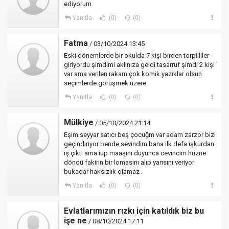
ediyorum
Yanıtla
(0)
(0)
Fatma
/ 03/10/2024 13:45
Eski dönemlerde bir okulda 7 kişi birden torpilliler
giriyordu şimdimi aklınıza geldi tasarruf şimdi 2 kişi
var ama verilen rakam çok komik yazıklar olsun
seçimlerde görüşmek üzere
Yanıtla
(0)
(0)
Mülkiye
/ 05/10/2024 21:14
Eşim seyyar satıcı beş çocuğm var adam zarzor bizi
geçindiriyor bende sevindim bana ilk defa işkurdan
iş çiktı ama iup maaşını duyunca cevincim hüzne
döndü fakirin bir lomasını alıp yarısını veriyor
bukadar haksızlık olamaz .
Yanıtla
(0)
(0)
Evlatlarımızın rızkı için katıldık biz bu
işe ne
/ 08/10/2024 17:11