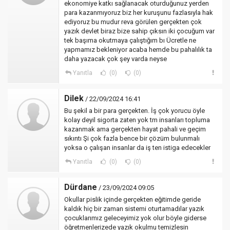
ekonomiye katkı sağlanacak oturduğunuz yerden
para kazanmıyoruz biz her kuruşunu fazlasıyla hak
ediyoruz bu mudur reva görülen gerçekten çok
yazık devlet biraz bize sahip çıksın iki çocuğum var
tek başıma okutmaya çalıştığım bı Ücretle ne
yapmamız bekleniyor acaba hemde bu pahalılık ta
daha yazacak çok şey varda neyse
Yanıtla
(0)
(0)
Dilek
/ 22/09/2024 16:41
Bu şekil a bir para gerçekten. İş çok yorucu öyle
kolay deyil sigorta zaten yok tm insanları topluma
kazanmak ama gerçekten hayat pahali ve geçim
sıkıntı Şi çok fazla bence bir çözüm bulunmalı
yoksa o çalışan insanlar da iş ten istiga edecekler
Yanıtla
(0)
(0)
Dürdane
/ 23/09/2024 09:05
Okullar pislik içinde gerçekten eğitimde geride
kaldık hiç bir zaman sistemi oturtamadılar yazık
çocuklarımız geleceyimiz yok olur böyle giderse
öğretmenlerizede yazık okulmu temizlesin