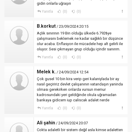
gidin onlarla uğraşın
Yanıtla
(0)
(0)
B.korkut
/ 23/09/2024 20:15
Açlık sınırının 19 Bin olduğu ülkede 6.792₺ye
çalışmasını beklemek ne kadar sağlıklı bir düşünce
olur acaba. Enflasyon ile mücadele hep alt gelirli ile
oluyor. Sesi çıkmayan grup olduğu içindir sanırım.
Yanıtla
(0)
(0)
Melek k.
/ 24/09/2024 12:54
Çok gusel 10 bin kira verip geri kalaniylada bir ay
nasıl geçiririz devlet çalışanının vatandaşın yaninda
olması gerekirken onlarda vursun memur
kadrosundaki yeri geldiğinde okula uğramadan
bankaya gidicem iup caliscak adalet nerde
Yanıtla
(0)
(0)
Ali şahin
/ 24/09/2024 20:07
Cokta adaletli bir sistem değil asla kimse adaletten