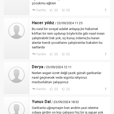
çocukmu eğitsin
Yanıtla
(0)
(0)
Hacer yıldız
/ 23/09/2024 11:25
Bu nasıl bir sosyal adalet anlayışı,bir hükümet
kılıftan bir isim uydurup böyle köle gibi nasıl insan
çalıştırabilir.Ssk yok, üç kuruş ödeme,bu kararı
alanlar kendi çocuklarını çalıştırsinlar bakalım bu
sartlarda
Yanıtla
(0)
(0)
Derya
/ 23/09/2024 12:11
Neden asgari ücret değil yazık günah garibanlar
nasıl geçinecek vede sigorta istiyoruz
mecburluktan çalışıyoruz
Yanıtla
(0)
(0)
Yunus Dal
/ 23/09/2024 18:32
Garibanla uğraşmayin ben andirin yazi islerine
odaya girdim on kişi çalışıyor hiç bir iş yapan yok