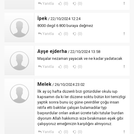
Yanıtla
(0)
(0)
İpek
/ 22/10/2024 12:24
8000 degil 6 800 buraya değmez
Yanıtla
(0)
(0)
Ayşe ejderha
/ 22/10/2024 13:58
Maşalar nezaman yayacak ve ne kadar yadatacak
Yanıtla
(0)
(0)
Melek
/ 26/10/2024 23:02
İlk ay üç hafta düzenli bizi götürdüler okulu iup
kapsamın da ki ler düzene soktu bütün kiri temizligi
yaptık sonra bunu üç güne çevirdiler çoğu insan
istifa etti baktılar çalışan bulamadılar typ
başvurdular onları askari ücrete tabi tutular burdan
diyorum Allah hakkımızı size bırakmasın eşek gibi
çalışıyoruz emeğimizin karşılığını almıyoruz.
Yanıtla
(0)
(0)