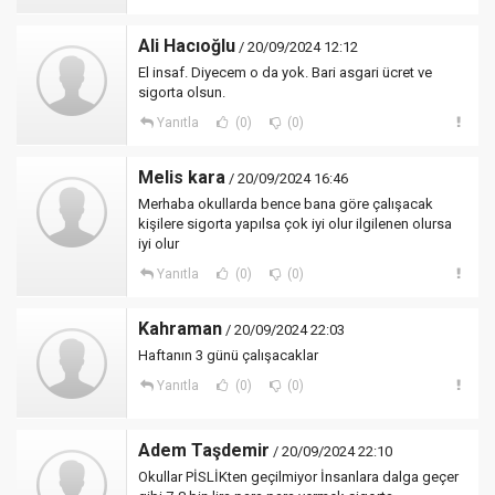
Ali Hacıoğlu
/ 20/09/2024 12:12
El insaf. Diyecem o da yok. Bari asgari ücret ve
sigorta olsun.
Yanıtla
(0)
(0)
Melis kara
/ 20/09/2024 16:46
Merhaba okullarda bence bana göre çalışacak
kişilere sigorta yapılsa çok iyi olur ilgilenen olursa
iyi olur
Yanıtla
(0)
(0)
Kahraman
/ 20/09/2024 22:03
Haftanın 3 günü çalışacaklar
Yanıtla
(0)
(0)
Adem Taşdemir
/ 20/09/2024 22:10
Okullar PİSLİKten geçilmiyor İnsanlara dalga geçer