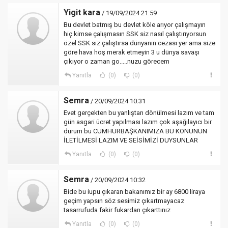
Yigit kara
/ 19/09/2024 21:59
Bu devlet batmış bu devlet köle arıyor çalışmayın
hiç kimse çalışmasın SSK siz nasıl çalıştırıyorsun
özel SSK siz çalıştırsa dünyanın cezası yer ama size
göre hava hoş merak etmeyin 3 u dünya savaşı
çıkıyor o zaman go.....nuzu görecem
Yanıtla
(0)
(0)
Semra
/ 20/09/2024 10:31
Evet gerçekten bu yanlıştan dönülmesi lazım ve tam
gün asgari ücret yapılması lazım çok aşağılayıcı bir
durum bu CUMHURBAŞKANIMIZA BU KONUNUN
İLETİLMESİ LAZIM VE SEİSİMİZİ DUYSUNLAR
Yanıtla
(0)
(0)
Semra
/ 20/09/2024 10:32
Bide bu iupu çıkaran bakanımız bir ay 6800 liraya
geçim yapsın söz sesimiz çıkartmayacaz
tasarrufuda fakir fukardan çıkarttınız
Yanıtla
(0)
(0)