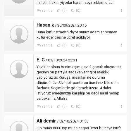
milletin hakını yiyorlar haram zeyir zıkkım olsun
Yanıtla
(0)
(0)
Hasan k
/ 30/09/2024 20:15
Buna küfür etmeyin diyor sunuz adamlar resmen
küfür eder cesine ücret açiķlıyor
Yanıtla
(0)
(0)
E. G
/ 01/10/2024 22:31
Yazıklar olsun benim eşim gazi 2 çocuk okuyor siz
geçinin bu parayla sadaka verir gibi eşeklik
yapıyoruz üç Kuruşa. insanları ne duruma
düşürdünüz. Sizin bir pantolon ücretiniz bile daha
fazladır. Seçimlerde görüşmek üzere. Adalet
istiyoruz emeğimizin karşılığı bu değil nasıl hesap
verceksiniz Allah'a
Yanıtla
(0)
(0)
Ali demir
/ 02/10/2024 01:33
Iup muas 8000 typ muas asgari ücret bu neya istifa