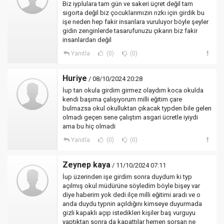
Biz iyplulara tam gün ve sakeri üçret değil tam
sigorta değil biz çocuklarımızın rızkı için girdik bu
işe neden hep fakir insanlara vuruluyor böyle şeyler
gidin zenginlerde tasarufunuzu çıkarın biz fakir
insanlardan değil
Yanıtla
(0)
(0)
Huriye
/ 08/10/2024 20:28
İup tan okula girdim girmez olaydım koca okulda
kendi başıma çalışıyorum milli eğitim çare
bulmazsa okul okulluktan çıkacak typden bile gelen
olmadı geçen sene çalıştım asgari ücretle iyiydi
ama bu hiç olmadi
Yanıtla
(0)
(0)
Zeynep kaya
/ 11/10/2024 07:11
İup üzerinden işe girdim sonra duydum ki typ
açılmış okul müdürüne söyledim böyle bişey var
diye haberim yok dedi ilçe milli eğitimi aradı ve o
anda duydu typnin açıldığını kimseye duyurmada
gizli kapaklı açıp istedikleri kişiler baş vurguyu
yaptıktan sonra da kapattılar hemen sorsan ne