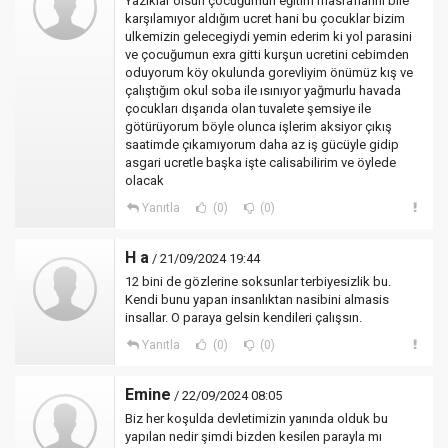
Yazıklar olsun çocuğumun eğitim masraflarını bile
karşılamıyor aldığım ucret hani bu çocuklar bizim
ulkemizin gelecegiydi yemin ederim ki yol parasini
ve çocuğumun exra gitti kurşun ucretini cebimden
oduyorum köy okulunda gorevliyim önümüz kış ve
çalıştığım okul soba ile ısınıyor yağmurlu havada
çocukları dışarıda olan tuvalete şemsiye ile
götürüyorum böyle olunca işlerim aksiyor çıkış
saatimde çıkamıyorum daha az iş gücüyle gidip
asgari ucretle başka işte calisabilirim ve öylede
olacak
Yanıtla
(0)
(0)
H a
/ 21/09/2024 19:44
12 bini de gözlerine soksunlar terbiyesizlik bu.
Kendi bunu yapan insanlıktan nasibini almasis
insallar. O paraya gelsin kendileri çalışsın.
Yanıtla
(0)
(0)
Emine
/ 22/09/2024 08:05
Biz her koşulda devletimizin yanında olduk bu
yapılan nedir şimdi bizden kesilen parayla mı