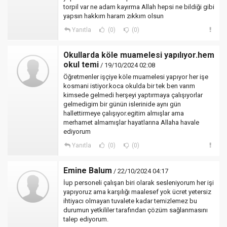
torpil var ne adam kayırma Allah hepsi ne bildiği gibi
yapsın hakkım haram zıkkım olsun
Yanıtla
(0)
(0)
Okullarda köle muamelesi yapılıyor.hem
okul temi
/ 19/10/2024 02:08
Öğretmenler işçiye köle muamelesi yapıyor her işe
kosmani istiyor.koca okulda bir tek ben varım
kimsede gelmedi herşeyi yaptırmaya çalışıyorlar
gelmedigim bir günün islerinide aynı gün
hallettirmeye çalışıyor.egitim almışlar ama
merhamet almamışlar hayatlarına Allaha havale
ediyorum
Yanıtla
(0)
(0)
Emine Balum
/ 22/10/2024 04:17
İup personeli çalışan biri olarak sesleniyorum her işi
yapıyoruz ama karşılığı maalesef yok ücret yetersiz
ihtiyacı olmayan tuvalete kadar temizlemez bu
durumun yetkililer tarafından çözüm sağlanmasını
talep ediyorum.