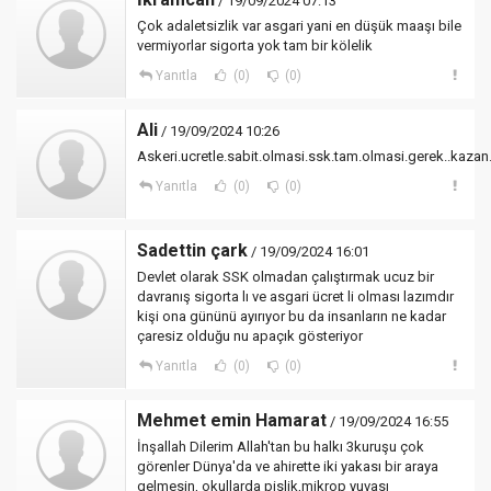
/ 19/09/2024 07:13
Çok adaletsizlik var asgari yani en düşük maaşı bile
vermiyorlar sigorta yok tam bir kölelik
Yanıtla
(0)
(0)
Ali
/ 19/09/2024 10:26
Askeri.ucretle.sabit.olmasi.ssk.tam.olmasi.gerek..kaza
Yanıtla
(0)
(0)
Sadettin çark
/ 19/09/2024 16:01
Devlet olarak SSK olmadan çalıştırmak ucuz bir
davranış sigorta lı ve asgari ücret li olması lazımdır
kişi ona gününü ayırıyor bu da insanların ne kadar
çaresiz olduğu nu apaçık gösteriyor
Yanıtla
(0)
(0)
Mehmet emin Hamarat
/ 19/09/2024 16:55
İnşallah Dilerim Allah'tan bu halkı 3kuruşu çok
görenler Dünya'da ve ahirette iki yakası bir araya
gelmesin, okullarda pislik,mikrop yuvası