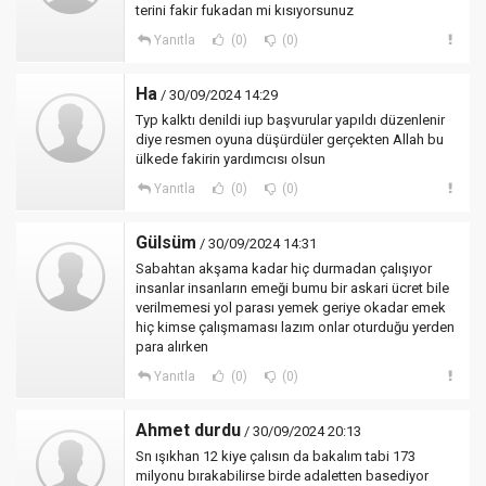
terini fakir fukadan mi kısıyorsunuz
Yanıtla
(0)
(0)
Ha
/ 30/09/2024 14:29
Typ kalktı denildi iup başvurular yapıldı düzenlenir
diye resmen oyuna düşürdüler gerçekten Allah bu
ülkede fakirin yardımcısı olsun
Yanıtla
(0)
(0)
Gülsüm
/ 30/09/2024 14:31
Sabahtan akşama kadar hiç durmadan çalışıyor
insanlar insanların emeği bumu bir askari ücret bile
verilmemesi yol parası yemek geriye okadar emek
hiç kimse çalışmaması lazım onlar oturduğu yerden
para alırken
Yanıtla
(0)
(0)
Ahmet durdu
/ 30/09/2024 20:13
Sn ışıkhan 12 kiye çalısın da bakalım tabi 173
milyonu bırakabilirse birde adaletten basediyor